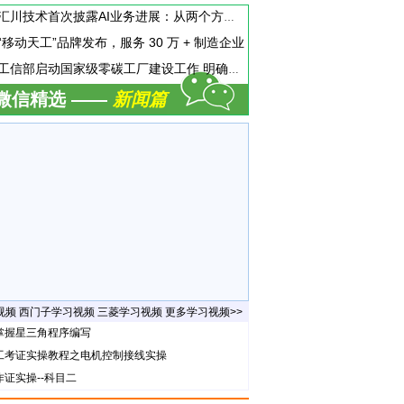
汇川技术首次披露AI业务进展：从两个方面推动“AI业务化”落地
“移动天工”品牌发布，服务 30 万 + 制造企业
工信部启动国家级零碳工厂建设工作 明确六方面申报条件
微信精选 ——
新闻篇
视频
西门子学习视频
三菱学习视频
更多学习视频>>
课掌握星三角程序编写
电工考证实操教程之电机控制接线实操
作证实操--科目二