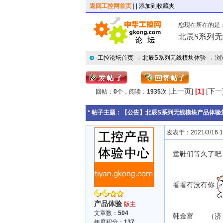
返回工控网首页
|
| 添加到收藏夹
您现在所在的是
北辰S系列
工控论坛首页
→
北辰S系列无线模块体验
→ 
[上一页]
[1]
[下一
回帖：
0
个，阅读：
1935
次
* 帖子主题：
【公告】北辰S系列无线模块产品体验
发表于：2021/3/16 10
童鞋们等久了吧
看看有没有你
产品体验
版主
文章数：
504
韩金富 （济 宁）
年度积分：
137