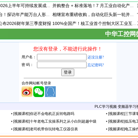
施耐德电气发布2026上半年可持续发展成绩单 "Impact 2030"路线图开局稳健
并购整合 + 标准落地！7 月工业自动化产业动态速递
每30分钟下线一台！探访年产能万台人形机器人工厂
相继宣布重磅收购，自动化巨头新一轮并购潮剑指何方？
vity公布2026财年第三季度财报
100%全国产！核工业首个控制大区工业互联网平台成功研制
中华工控网
PLC学习视频
变频器学习
•
[视频课程]你还不会电机正反转电路吗
•
[视频课程]三节
•
[视频课程]十年老电工实操系列之从小白到超越中级
•
[视频课程]低压
•
[视频课程]老司机带你玩转电工仪器仪表
•
[视频课程]电工操