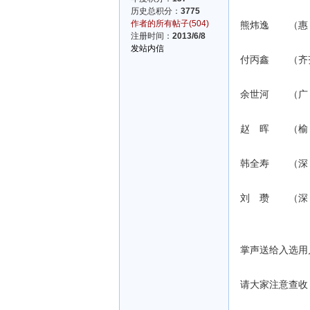
历史总积分：
3775
作者的所有帖子(504)
熊炜逸 （惠 州）
注册时间：
2013/6/8
发站内信
付丙鑫 （齐齐哈尔
余世河 （广 州）
赵 晖 （榆 林）
韩全寿 （深 圳）
刘 瓒 （深 圳）
掌声送给入选用
请大家注意查收