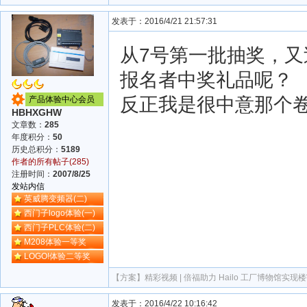
发表于：2016/4/21 21:57:31
从7号第一批抽奖，又
报名者中奖礼品呢？
反正我是很中意那个
产品体验中心会员
HBHXGHW
文章数：
285
年度积分：
50
历史总积分：
5189
作者的所有帖子(285)
注册时间：
2007/8/25
发站内信
英威腾变频器(二)
西门子logo体验(一)
西门子PLC体验(二)
M208体验一等奖
LOGO!体验二等奖
【方案】
精彩视频 | 倍福助力 Hailo 工厂博物馆实现
发表于：2016/4/22 10:16:42