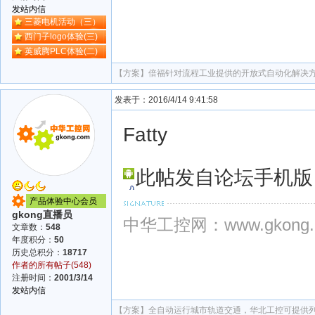
发站内信
三菱电机活动（三）
西门子logo体验(三)
英威腾PLC体验(二)
【方案】
倍福针对流程工业提供的开放式自动化解决
发表于：2016/4/14 9:41:58
Fatty
此帖发自论坛手机版
产品体验中心会员
gkong直播员
中华工控网：www.gkong.
文章数：
548
年度积分：
50
历史总积分：
18717
作者的所有帖子(548)
注册时间：
2001/3/14
发站内信
【方案】
全自动运行城市轨道交通，华北工控可提供