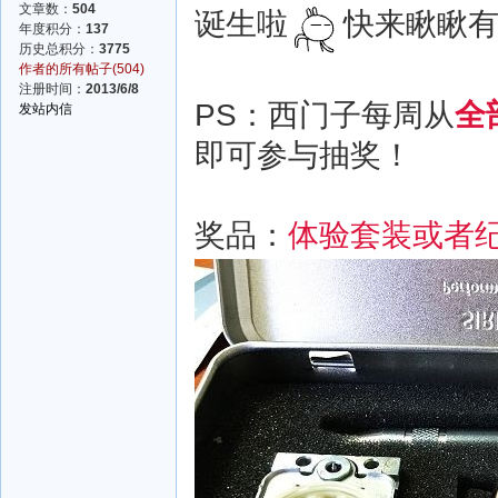
文章数：
504
诞生啦
快来瞅瞅有
年度积分：
137
历史总积分：
3775
作者的所有帖子(504)
注册时间：
2013/6/8
PS：西门子每周从
全
发站内信
即可参与抽奖！
奖品：
体验套装或者