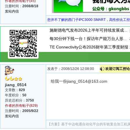
作者的所有帖子(45)
注册时间：
2008/8/18
发站内信
您并不了解的西门子IPC3000 SMART，高性价比工
施耐德电气发布2026上半年可持续发展成绩单 "Impact 2030"路线图开局稳健
每30分钟下线一台！探访年产能万台人形机器人工厂
TE Connectivity公布2026财年第三季度财报
发表于：2008/12/26 12:08:00
欢迎订阅工控论坛
给我一份jiang_0514@163.com
jiang_0514
文章数：
829
年度积分：
50
历史总积分：
3750
作者的所有帖子(829)
注册时间：
2005/9/22
发站内信
【方案】
基于中达电通自动化平台的车铣复合加工机