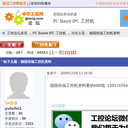
返回工控网首页
|
| 添加到收藏夹
中国自动化学会专家
您现在所在的是：
PC Based IPC 工控机
工控论坛首页
→
PC Based IPC 工控机
→ 浏览主题：
德国倍福工控机资料
[上一页]
[1]
[2]
回帖：
18
个，阅读：
6432
次
* 帖子主题：
德国倍福工控机资料
发表于：2008/12/26 11:16:00
德国倍福工控机资料要的MM我 13917476
yufeifei1
文章数：
45
年度积分：
50
历史总积分：
1251