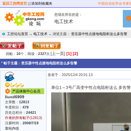
返回工控网首页
|
| 添加到收藏夹
中国自动化学会专家
您现在所在的是：
电工技术
工控论坛首页
→
电工技术
→ 浏览主题：
变压器中性点接地电阻柜这么多告警
[上一页]
[1]
[2]
回帖：
10
个，阅读：
2327
次
* 帖子主题：
变压器中性点接地电阻柜这么多告警
发表于：2025/12/4 20:01:13
单位1～3号厂高变中性点电阻柜这么 多告
产品体验中心会员
liuxd6909
文章数：
12813
年度积分：
478
历史总积分：
24421
作者的所有帖子(12813)
注册时间：
2008/7/19
发站内信