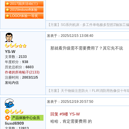
2017国庆活动(三)
2015Indusoft体验
LOGO!体验一等奖
【方案】
SG系列机床 - 多工件单电极多型腔Z轴加工
发表于：2025/12/15 13:08:40
那就看升级需不需要费用了？其它先不说
YS-W
文章数：
2133
年度积分：
938
历史总积分：
6603
作者的所有帖子(2133)
注册时间：
2003/11/5
发站内信
【方案】
天干物燥注意防火！FLIR消防用热像仪十年
发表于：2025/12/19 20:57:50
回复 #9楼 YS-W
产品体验中心会员
哈哈，肯定需要费用 的
liuxd6909
文章数：
12813