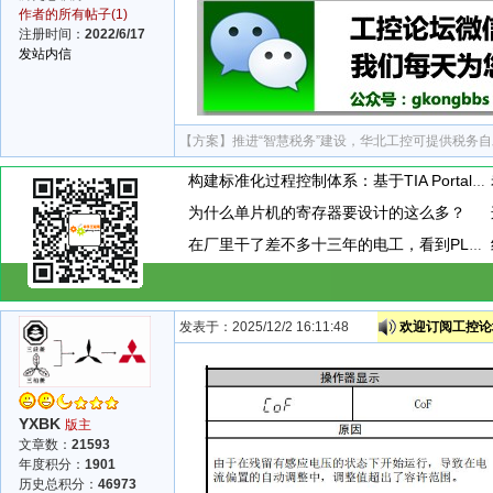
作者的所有帖子(1)
注册时间：
2022/6/17
发站内信
【方案】
推进“智慧税务”建设，华北工控可提供税务
构建标准化过程控制体系：基于TIA Portal的PID闭环控制通用封装模板设计与应用
为什么单片机的寄存器要设计的这么多？
在厂里干了差不多十三年的电工，看到PLC模块上接了一个小玩意，这小玩意到底是干嘛用的呢？
发表于：2025/12/2 16:11:48
欢迎订阅工控论坛
YXBK
版主
文章数：
21593
年度积分：
1901
历史总积分：
46973