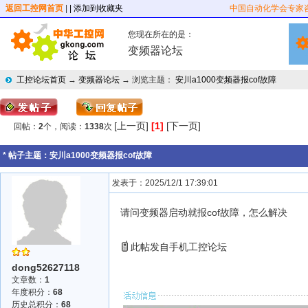
返回工控网首页
|
| 添加到收藏夹
中国自动化学会专家
您现在所在的是：
变频器论坛
工控论坛首页
→
变频器论坛
→ 浏览主题：
安川a1000变频器报cof故障
[上一页]
[1]
[下一页]
回帖：
2
个，阅读：
1338
次
* 帖子主题：
安川a1000变频器报cof故障
发表于：2025/12/1 17:39:01
请问变频器启动就报cof故障，怎么解决
此帖发自手机工控论坛
dong52627118
文章数：
1
年度积分：
68
历史总积分：
68