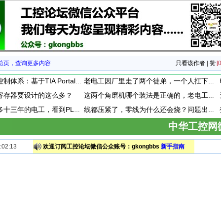
总页，查询更多内容
只看该作者
|
赞
[0
构建标准化过程控制体系：基于TIA Portal的PID闭环控制通用封装模板设计与应用
老电工因厂里走了两个徒弟，一个人扛下全厂3个车间的维保。整整扛了半年，没敢请过一天假。厂里终于招到新人，他竟然第一时间提出离职！
寄存器要设计的这么多？
这两个角磨机哪个装法是正确的，老电工都搞懵了！
在厂里干了差不多十三年的电工，看到PLC模块上接了一个小玩意，这小玩意到底是干嘛用的呢？
线都压紧了，零线为什么还会烧？问题出在哪？
中华工控网
02:13
欢迎订阅工控论坛微信公众账号：gkongbbs
新手指南