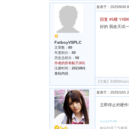
发表于：2025/9/30 8:
回复 #5楼 YXB
好的 我改天试
FatboyVSPLC
文章数：
80
年度积分：
50
历史总积分：
50
作者的所有帖子(80)
注册时间：
2023/8/1
发站内信
【方案】
利用Wins
发表于：2025/10/1 23
立即停止对硬件
敏问找算丁亏楼累