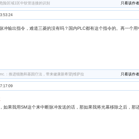
炸危险区域1区中软管连接的识别
只看该作
:53:24
脉冲输出指令，难道三菱的没有吗？国内PLC都有这个指令的。再一个用
cto Inc.：推进细胞和基因疗法，带来健康新希望|维萨拉
只看该作
:17:09
K
，如果我用SM这个来中断脉冲发送的话，那如果我将光幕移除之后，那