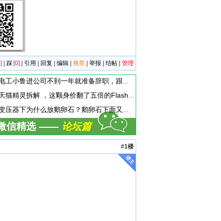
]
|
踩
[0]
|
引用
|
回复
|
编辑
|
推荐
|
举报
|
结帖
|
管理
电工小鲁进公司不到一年就准备辞职，跟他聊天时。他说，现在上班天天混日子，学不到啥东西，准备辞职换工作。这个到底是为啥呢
天猫精灵拆解 ，这颗身价翻了五倍的Flash存储芯片，让我赚到了！
变压器下为什么放鹅卵石？鹅卵石下面又是啥？为什么要有水？
微信精选 ——
论坛篇
#1楼