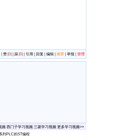
者
|
赞
[0]
|
踩
[0]
|
引用
|
回复
|
编辑
|
推荐
|
举报
|
管理
视频
西门子学习视频
三菱学习视频
更多学习视频>>
系列PLC的ST编程