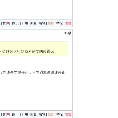
者
|
赞
[0]
|
踩
[0]
|
引用
|
回复
|
编辑
|
推荐
|
举报
|
管理
#5楼
还会继续运行到我所需要的位置么
628导通是立即停止，不导通就是减速停止
者
|
赞
[0]
|
踩
[0]
|
引用
|
回复
|
编辑
|
推荐
|
举报
|
管理