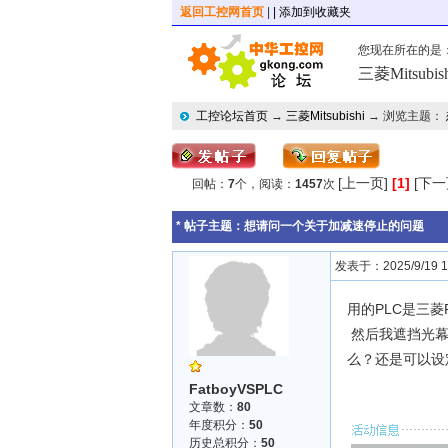
返回工控网首页
|
| 添加到收藏夹
您现在所在的是
三菱Mitsubish
工控论坛首页
→
三菱Mitsubishi
→ 浏览主题：
[上一页]
[1]
[下一
回帖：
7
个，阅读：
1457
次
* 帖子主题：
想请问一个关于加减速停止的问题
发表于：2025/9/19 16
用的PLC是三菱
然后我遮挡光幕
么？还是可以设
FatboyVSPLC
文章数：
80
年度积分：
50
历史总积分：
50