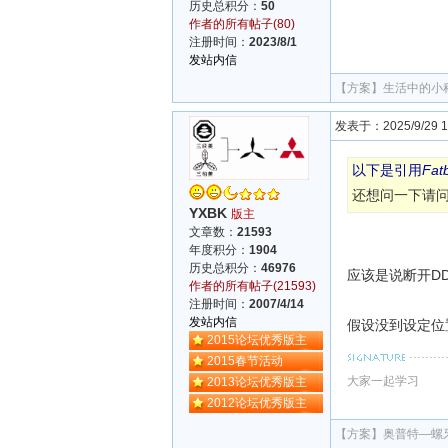
历史总积分：
50
作者的所有帖子(80)
注册时间：
2023/8/1
发站内信
【方案】
生活中的小科
发表于：2025/9/29 17
以下是引用
Fat
还想问一下请
YXBK
版主
文章数：
21593
年度积分：
1904
历史总积分：
46976
应该是说断开D
作者的所有帖子(21593)
注册时间：
2007/4/14
发站内信
假设没到设定位
2015论坛优秀版主
2015春节活动
大家一起学习
2013论坛优秀版主
2012论坛优秀版主
【方案】
奥普特—螺