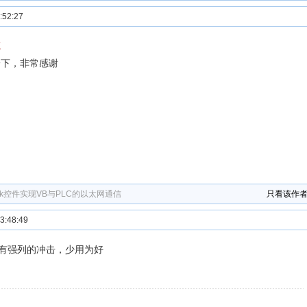
52:27
K
一下，非常感谢
cok控件实现VB与PLC的以太网通信
只看该作
:48:49
有强列的冲击，少用为好