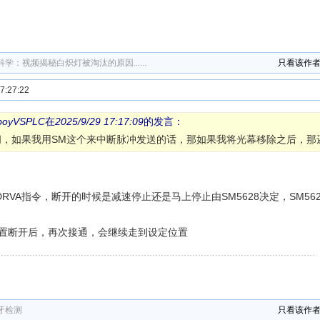
学：视频揭秘白炽灯被淘汰的原因......
只看该作
:27:22
boyVSPLC
在
2025/9/29 17:17:09
的发言：
问，如果我用SM这个来中断脉冲发送的话，那如果我将光幕移除之后，那
DRVA指令，断开的时候是减速停止还是马上停止由SM5628决定，SM5
置断开后，再次接通，会继续走到设定位置
牙检测
只看该作