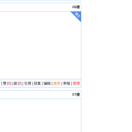
#6楼
者
|
赞
[0]
|
踩
[0]
|
引用
|
回复
|
编辑
|
推荐
|
举报
|
管理
#7楼