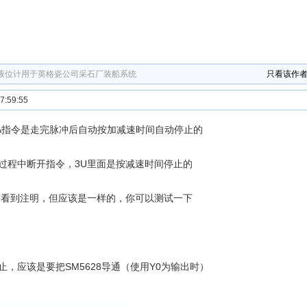
波液位计用于英格瓷公司采石厂装船系统
只看该作
:59:55
VA指令是走完脉冲后自动按加减速时间自动停止的
过程中断开指令，3U里面是按减速时间停止的
有看到注明，但应该是一样的，你可以测试一下
止，应该是要把SM5628导通（使用Y0为输出时）