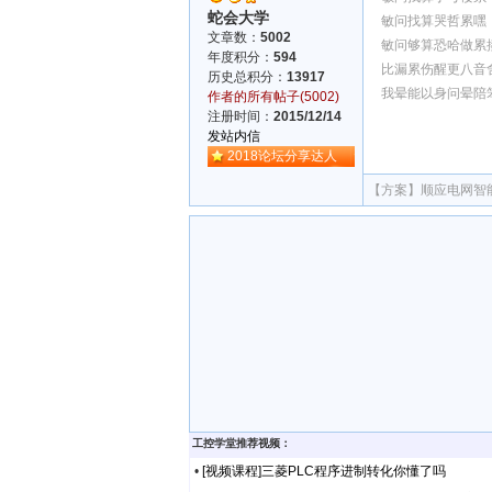
蛇会大学
敏问找算哭哲累嘿
文章数：
5002
敏问够算恐哈做累
年度积分：
594
比漏累伤醒更八音
历史总积分：
13917
我晕能以身问晕陪
作者的所有帖子(5002)
注册时间：
2015/12/14
发站内信
2018论坛分享达人
【方案】
顺应电网智
工控学堂推荐视频：
•
[视频课程]三菱PLC程序进制转化你懂了吗