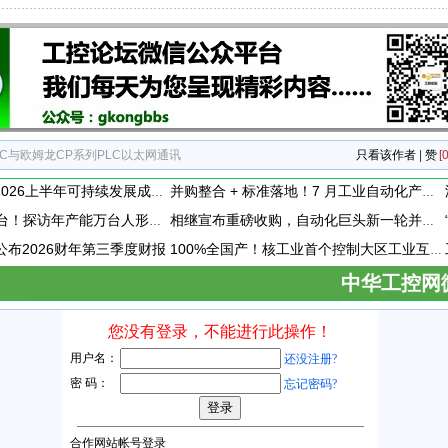
nOPC与欧姆龙CP系列PLC以太网通讯
只看该作者
|
赞
[0
施耐德电气发布2026上半年可持续发展成绩单 "Impact 2030"路线图开局稳健
并购整合 + 标准落地！7 月工业自动化产业动态速递
每30分钟下线一台！探访年产能万台人形机器人工厂
相继宣布重磅收购，自动化巨头新一轮并购潮剑指何方？
vity公布2026财年第三季度财报
100%全国产！核工业首个控制大区工业互联网平台成功研制
中华工控网