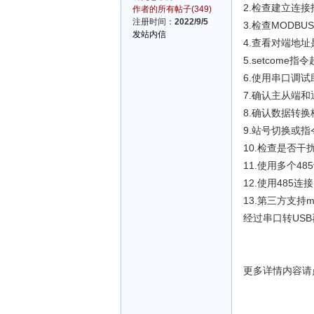
2.检查建立连接
作者的所有帖子(349)
注册时间：
2022/9/5
3.检查MOD
发站内信
4.查看对端地
5.setcome
6.使用串口调
7.确认主从端
8.确认数据转
9.站号切换或
10.检查是否
11.使用多个4
12.使用485
13.第三方支
经过串口转US
更多详情内容请