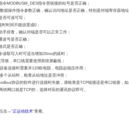
指令MODBUSM_DES指令里链接的站号是否正确；
BUS数据操作指令参数正确，确认访问地址是否正确，特别是对端寄存器地
址是否可读可写；
指令超时时间不能设置成0；
试助手排查，确认对端是否可以正常工作；
和通道号是否正确；
换格式是否正确；
指令读取写入时可适当增加20ms的延时；
干扰导致，串口线需要使用双绞屏蔽线；
85设备连接时需要并120欧电阻，电阻起稳压作用；
连接多个从站时，检查从站地址是否冲突；
持modbus协议的软件进行连接时失败，请检查是TCP链接还是串口链接
B再转网口就是TCP的，选择对应的通讯协议即可。
点击→“
正运动技术
”查看。