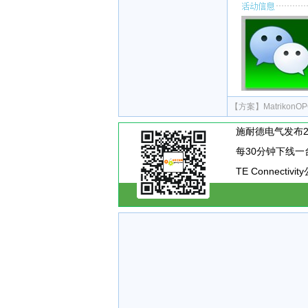
【方案】
Matriko
TE Connecti