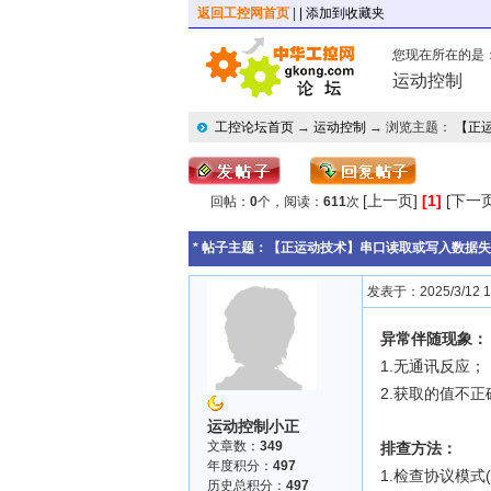
返回工控网首页
|
| 添加到收藏夹
您现在所在的是
运动控制
工控论坛首页
→
运动控制
→ 浏览主题：
【正
[上一页]
[1]
[下一页
回帖：
0
个，阅读：
611
次
* 帖子主题：
【正运动技术】串口读取或写入数据失
发表于：2025/3/12 11
异常伴随现象：
1.无通讯反应；
2.获取的值不正
运动控制小正
文章数：
349
排查方法：
年度积分：
497
1.检查协议模式
历史总积分：
497