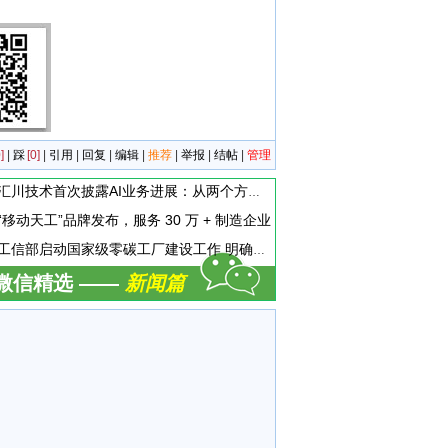
]
|
踩
[0]
|
引用
|
回复
|
编辑
|
推荐
|
举报
|
结帖
|
管理
汇川技术首次披露AI业务进展：从两个方面推动“AI业务化”落地
“移动天工”品牌发布，服务 30 万 + 制造企业
工信部启动国家级零碳工厂建设工作 明确六方面申报条件
微信精选 ——
新闻篇