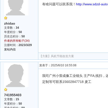
有啥问题可以联系我！
http://www.sdzd-aut
zhidao
文章数：
34
年度积分：
50
历史总积分：
50
作者的所有帖子(34)
注册时间：
2023/3/29
发站内信
【方案】
风机节能改造方案
发表于：2025/6/10 16:55:08
我司广州小萤成像工业镜头 主产FA,线扫
定制等可联系15602847718 麦工
741955403
文章数：
15
年度积分：
50