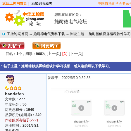
返回工控网首页
|
| 添加到收藏夹
中国自动化学会专家
您现在所在的是：
施耐德电气论坛
工控论坛首页
→
施耐德电气资料下载
→ 浏览主题：
施耐德触摸屏编程软件学习
[上一页]
[1]
[下一页]
回帖：
1
个，阅读：
968
次
* 帖子主题：
施耐德触摸屏编程软件学习视频，感兴趣的可以下载学习。
发表于：2022/6/10 9:32:38
handafen
文章数：
277
年度积分：
50
历史总积分：
1940
品牌积分(施耐德)：
249
作者的所有帖子(277)
注册时间：
2001/3/21
发站内信