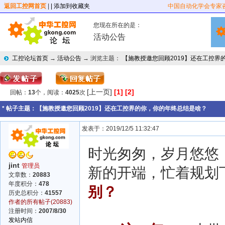
返回工控网首页
|
| 添加到收藏夹
中国自动化学会专家
您现在所在的是：
活动公告
工控论坛首页
→
活动公告
→ 浏览主题：
【施教授邀您回顾2019】还在工控界
[上一页]
[1]
[2]
回帖：
13
个，阅读：
4025
次
* 帖子主题：
【施教授邀您回顾2019】还在工控界的你，你的年终总结是啥？
发表于：2019/12/5 11:32:47
时光匆匆，岁月悠悠
jint
管理员
新的开端，忙着规划
文章数：
20883
年度积分：
478
别？
历史总积分：
41557
作者的所有帖子(20883)
注册时间：
2007/8/30
发站内信