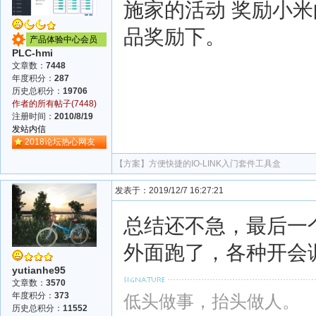
施家的活动 奖励小
品奖励下。
产品体验中心会员
PLC-hmi
文章数：
7448
年度积分：
287
历史总积分：
19706
作者的所有帖子(7448)
注册时间：
2010/8/19
发站内信
2018论坛热心网友
【方案】
方便快捷的IO-LINK入门套件工具盒
发表于：2019/12/7 16:27:21
总结还不急，最后一
外面跑了，各种开会
yutianhe95
文章数：
3570
年度积分：
373
低头做事，抬头做人。
历史总积分：
11552