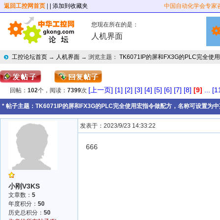
返回工控网首页
|
| 添加到收藏夹
中国自动化学会专家
您现在所在的是：
人机界面
工控论坛首页
→
人机界面
→ 浏览主题：
TK6071IP的屏和FX3G的PLC完
[上一页]
[1]
[2]
[3]
[4]
[5]
[6]
[7]
[8]
[9]
...
[1
回帖：
102
个，阅读：
7399
次
* 帖子主题：
TK6071IP的屏和FX3G的PLC完全使用宏指令做配方，名称可设置为
发表于：2023/9/23 14:33:22
666
小刚V3KS
文章数：
5
年度积分：
50
历史总积分：
50