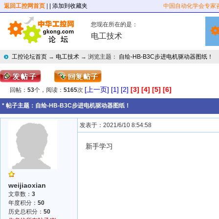
返回工控网首页
|
| 添加到收藏夹
中国自动化学会专家
您现在所在的是：
电工技术
工控论坛首页
→
电工技术
→ 浏览主题：
自绘-HB-B3C步进电机驱动器图纸！
[上一页]
[1]
[2]
[3]
[4]
[5]
[6]
回帖：
53
个，阅读：
5165
次
* 帖子主题：
自绘-HB-B3C步进电机驱动器图纸！
发表于：2021/6/10 8:54:58
新手学习
weijiaoxian
文章数：
3
年度积分：
50
历史总积分：
50