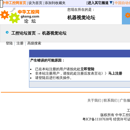
中华工控网首页
|
设为首页
|
添加到收藏夹
[
进入其它频道
]
中国自动
您现在所在的是：
机器视觉论坛
工控论坛首页
→
机器视觉论坛
登陆
注册
高级搜索
产生错误的可能原因：
已在本站注册的用户请按此处
立即登陆
非本站注册用户，请按此处注册后发表言论》》
马上注册
请
登陆
后进行相关操作。
关于我们
|
联系我们
|
广告
工
版权所有 中华工控网 Copyr
粤ICP备11107638号
经营许可证编