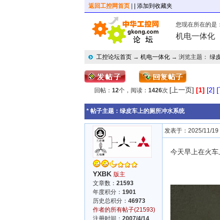
返回工控网首页
|
| 添加到收藏夹
您现在所在的是
机电一体化
工控论坛首页
→
机电一体化
→ 浏览主题：
绿
[上一页]
[1]
[2]
回帖：
12
个，阅读：
1426
次
* 帖子主题：
绿皮车上的厕所冲水系统
发表于：2025/11/19 1
今天早上在火车
YXBK
版主
文章数：
21593
年度积分：
1901
历史总积分：
46973
作者的所有帖子(21593)
注册时间：
2007/4/14