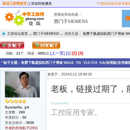
返回工控网首页
|
| 添加到收藏夹
中国自动化学会专家
您现在所在的是：
西门子SIEMENS
工控论坛首页
→
西门子SIEMENS
→ 浏览主题：
免费下载虚拟机西门子博途 Win10
[上一页]
[1]
[2]
[3]
回帖：
21
个，阅读：
4001
次
* 帖子主题：
免费下载虚拟机西门子博途 Win10_TIA_V12-V19_Adv加强版(含伺
发表于：2024/11/1 18:48:26
老板，链接过期了，
liuxianlu_yn
工控应用专家。
文章数：
260
年度积分：
50
历史总积分：
3936
作者的所有帖子(260)