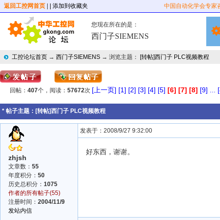
返回工控网首页
|
| 添加到收藏夹
中国自动化学会专家
您现在所在的是：
西门子SIEMENS
工控论坛首页
→
西门子SIEMENS
→ 浏览主题：
[转帖]西门子 PLC视频教程
[上一页]
[1]
[2]
[3]
[4]
[5]
[6]
[7]
[8]
[9]
...
回帖：
407
个，阅读：
57672
次
* 帖子主题：
[转帖]西门子 PLC视频教程
发表于：2008/9/27 9:32:00
好东西，谢谢。
zhjsh
文章数：
55
年度积分：
50
历史总积分：
1075
作者的所有帖子(55)
注册时间：
2004/11/9
发站内信