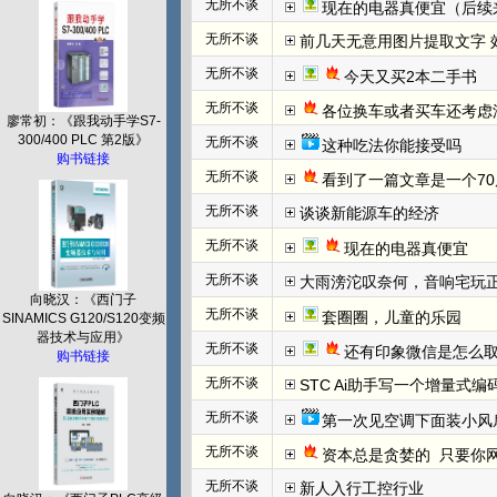
无所不谈
现在的电器真便宜（后续
无所不谈
前几天无意用图片提取文字 效
无所不谈
今天又买2本二手书
无所不谈
各位换车或者买车还考虑
廖常初：《跟我动手学S7-
300/400 PLC 第2版》
无所不谈
这种吃法你能接受吗
购书链接
无所不谈
看到了一篇文章是一个70
无所不谈
谈谈新能源车的经济
无所不谈
现在的电器真便宜
无所不谈
大雨滂沱叹奈何，音响宅玩
向晓汉：《西门子
无所不谈
套圈圈，儿童的乐园
SINAMICS G120/S120变频
器技术与应用》
无所不谈
还有印象微信是怎么取
购书链接
无所不谈
STC Ai助手写一个增量式
无所不谈
第一次见空调下面装小风
无所不谈
资本总是贪婪的  只要你网
无所不谈
新人入行工控行业