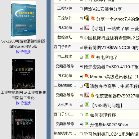
工控软件
博途V21安装包分享
工控软件
分享一个wincc7.4
PLC论坛
【话题】一站式了解 三菱FX5U CCLINK I
数控论坛
中国机床行业还有希望吗？
S7-1200可编程逻辑控制器
编程及应用第5版
西门子SIEMENS
最新博图V19和WINCC8.0
购书链接
电工技术
被电容电了
变频器维修
德弗变频器DV300-4110-T报N
PLC论坛
Modbus高级通讯教程（1
三菱Mitsubishi
请教各位高手，中断子程
工业智能算网 从工业数据集
变频器维修
伦茨变频器EVS932
到新型工业化
购书链接
人机界面
【NS8遇到问题】
西门子SIEMENS
如何实现程序
变频器维修
丹佛斯fc302/250kw
施耐德电气PLC
学习施耐德PLC241系列