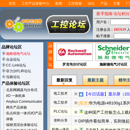
首页
工控产品体验中心
新闻
工控搜索
论坛
产品
方案
厂
新手指南
论坛积分
用户名：
1053119
注册会员：
人
帖子搜索：
品
品牌论坛区
牌
施耐德电气论坛
论
台达论坛
坛
罗克韦尔讨论区
施耐德电气讨论区
CC-Link论坛
菲力尔FLIR论坛
泓格论坛
最新回复
最新主题
精华
产品体验论坛区
北辰网耦器与分布式
电工技术
【今日话题】显示屏（202
I/O 一体机体
Anybus Communicator
电工技术
[悬赏]
华为电源r48100g1系
网关产品体验
PLC论坛
这种国产工控板怎么上载程
实点科技一体式I/O产品
体验
资料分享
DIP插件看似简单，实则做
福禄克综合体验论坛
机电一体化