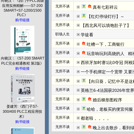
向晓汉：《西门子PLC高级
应用实例精解——S7-200
无所不谈
真有七彩祥云
SMART+S7-1200/1500
PLC》
无所不谈
【红灯停绿灯行】～
购书链接
无所不谈
【西北风可以填饱肚子了】
职场人生
学徒看
无所不谈
吐槽一下，工商银行
无所不谈
玩音响玩到高烧的人   
向晓汉：《S7-200 SMART
无所不谈
西班牙加时赛1比0夺冠 阿根
PLC完全精通教程 第2版》
购书链接
无所不谈
一个手机绑定一个宽带 又要
无所不谈
【向日葵，记忆中不是这
无所不谈
英格兰6-4法国获2026年世
无所不谈
婚后梯形图程序
姜建芳:《西门子S7-
无所不谈
哈哈，老板买的便宜伺服
300/400 PLC工程应用技
术》
无所不谈
都老啦 。。。。
购书链接
无所不谈
晚上出去散步，看到