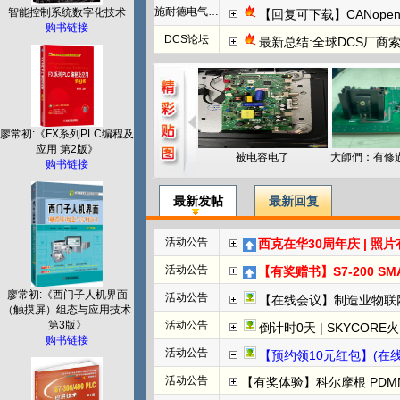
施耐德电气PLC
智能控制系统数字化技术
【回复可下载】CANope
购书链接
DCS论坛
最新总结:全球DCS厂商索
廖常初:《FX系列PLC编程及
应用 第2版》
被电容电了
购书链接
最新发帖
最新回复
活动公告
西克在华30周年庆 | 照
活动公告
【有奖赠书】S7-200 SMART PL
廖常初:《西门子人机界面
活动公告
【在线会议】制造业物联
（触摸屏）组态与应用技术
第3版》
活动公告
倒计时0天 | SKYCORE火山湖超级工
购书链接
活动公告
【预约领10元红包】(在线直播)
活动公告
【有奖体验】科尔摩根 PDMM+