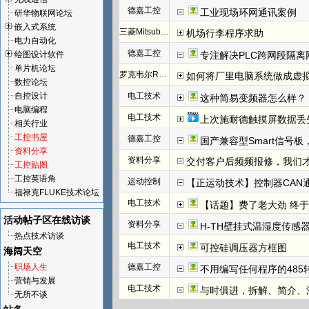
德嘉工控
工业现场环网通讯案例
研华物联网论坛
嵌入式系统
三菱Mitsubishi
机场行李程序求助
电力自动化
德嘉工控
绘图设计软件
专注解决PLC跨网段隔离
单片机论坛
罗克韦尔Rockwell(AB)
如何将厂里电脑系统做成虚
数控论坛
自控设计
电工技术
这种简易变频器怎么样？
电脑编程
电工技术
上次施耐德触摸屏数据丢
相关行业
工控书屋
德嘉工控
国产兼容型Smart信号板，
资料分享
资料分享
交付客户后频频报修，我们才发
工控贴图
工控英语角
运动控制
【正运动技术】控制器CAN
福禄克FLUKE技术论坛
电工技术
【话题】费了老大劲 终于把I
活动帖子区
在线访谈
资料分享
H-TH壁挂式温湿度传感
热点技术访谈
电工技术
可控硅调压器方框图
海阔天空
职场人生
德嘉工控
不用编写任何程序的485
营销与发展
电工技术
与时俱进，拆解、简介、汇川E
无所不谈