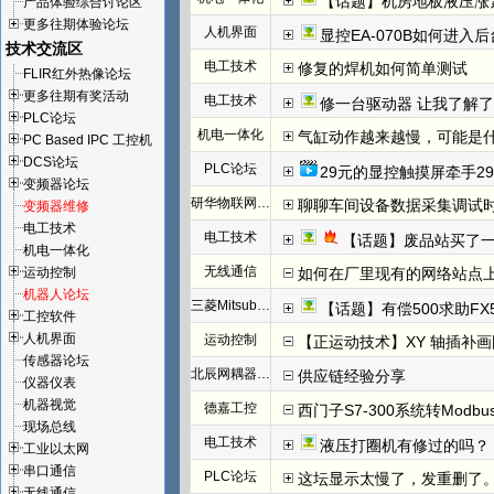
【话题】机房地板液压涨
产品体验综合讨论区
更多往期体验论坛
人机界面
显控EA-070B如何进入
技术交流区
电工技术
修复的焊机如何简单测试
FLIR红外热像论坛
更多往期有奖活动
电工技术
修一台驱动器 让我了解
PLC论坛
机电一体化
气缸动作越来越慢，可能是
PC Based IPC 工控机
DCS论坛
PLC论坛
29元的显控触摸屏牵手29
变频器论坛
研华物联网论坛
聊聊车间设备数据采集调试
变频器维修
电工技术
电工技术
【话题】废品站买了
机电一体化
无线通信
运动控制
如何在厂里现有的网络站点
机器人论坛
三菱Mitsubishi
【话题】有偿500求助FX
工控软件
人机界面
运动控制
【正运动技术】XY 轴插补
传感器论坛
北辰网耦器与分布式 I/O 一体机体
供应链经验分享
仪器仪表
机器视觉
德嘉工控
西门子S7-300系统转Modb
现场总线
电工技术
液压打圈机有修过的吗？
工业以太网
串口通信
PLC论坛
这坛显示太慢了，发重删了
无线通信