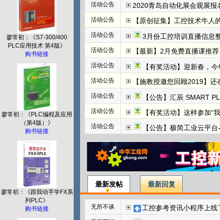
活动公告
2020青岛自动化展会观展报名
活动公告
【原创征集】工控技术牛人
活动公告
3月份工控培训直播信息整
廖常初：《S7-300/400
PLC应用技术 第4版》
活动公告
【最新】2月免费直播课推荐：
购书链接
活动公告
【有奖活动】迎新春，今
活动公告
【施教授邀您回顾2019】
活动公告
【公告】汇辰 SMART P
活动公告
【有奖活动】这样参加“
廖常初：《PLC编程及应用
（第4版）》
活动公告
【公告】极简工业云平台-边
购书链接
最新发帖
最新回复
廖常初：《跟我动手学FX系
列PLC》
无所不谈
工控参考资讯小程序上线
购书链接