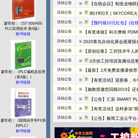
活动公告
【在线会议】制造业物联
活动公告
倒计时0天 | SKYCORE火山湖超级工
活动公告
【预约领10元红包】(在线直播)
廖常初：《S7-300/400
PLC应用技术 第4版》
活动公告
【有奖体验】科尔摩根 PDMM+
购书链接
活动公告
2020青岛自动化展会观展报名
活动公告
【原创征集】工控技术牛人
活动公告
3月份工控培训直播信息整
活动公告
【最新】2月免费直播课推荐：
廖常初：《PLC编程及应用
（第4版）》
活动公告
【有奖活动】迎新春，今
购书链接
活动公告
【施教授邀您回顾2019】
活动公告
【公告】汇辰 SMART P
活动公告
【有奖活动】这样参加“
活动公告
【公告】极简工业云平台-边
廖常初：《跟我动手学FX系
列PLC》
购书链接