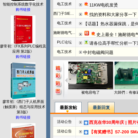
电工技术
智能控制系统数字化技术
11KW电机发烫
购书链接
西门子SIEMENS
找的资料和大家分享一下：西门子WINCC
电工技术
【话题】热水器漏保跳，是
施耐德电气PLC
史上最全！施耐德电
PLC论坛
请各位高手帮忙分析一下汇川（Inovanc
廖常初:《FX系列PLC编程及
应用 第2版》
电工技术
中封电磁阀问题
购书链接
被电容电了
廖常初:《西门子人机界面
（触摸屏）组态与应用技术
最新发帖
最新回复
第3版》
购书链接
活动公告
西克在华30周年庆 | 照
活动公告
【有奖赠书】S7-200 SMART PL