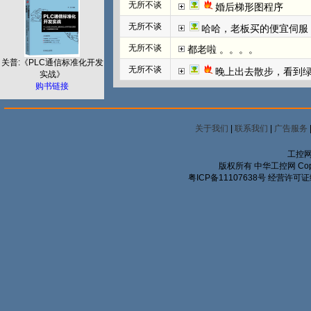
无所不谈
婚后梯形图程序
无所不谈
哈哈，老板买的便宜伺服
无所不谈
都老啦 。。。。
关普:《PLC通信标准化开发
无所不谈
晚上出去散步，看到
实战》
购书链接
关于我们
|
联系我们
|
广告服务
工控网
版权所有 中华工控网 Copyrigh
粤ICP备11107638号
经营许可证编