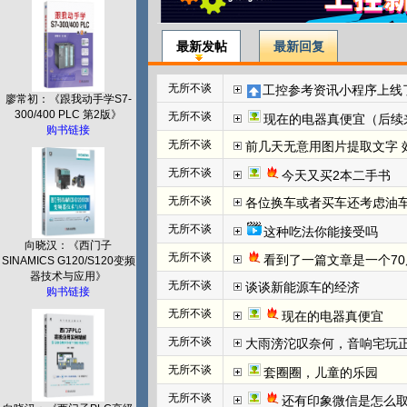
最新发帖
最新回复
无所不谈
工控参考资讯小程序上线
廖常初：《跟我动手学S7-
300/400 PLC 第2版》
无所不谈
现在的电器真便宜（后续
购书链接
无所不谈
前几天无意用图片提取文字 效
无所不谈
今天又买2本二手书
无所不谈
各位换车或者买车还考虑油
无所不谈
这种吃法你能接受吗
向晓汉：《西门子
无所不谈
看到了一篇文章是一个70
SINAMICS G120/S120变频
器技术与应用》
无所不谈
谈谈新能源车的经济
购书链接
无所不谈
现在的电器真便宜
无所不谈
大雨滂沱叹奈何，音响宅玩
无所不谈
套圈圈，儿童的乐园
无所不谈
还有印象微信是怎么取