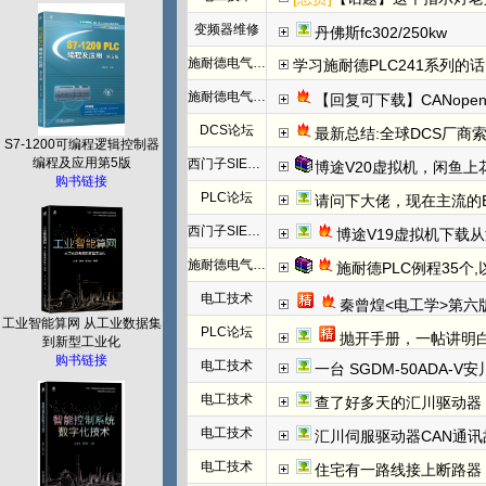
变频器维修
丹佛斯fc302/250kw
施耐德电气PLC
学习施耐德PLC241系列
施耐德电气PLC
【回复可下载】CANope
DCS论坛
最新总结:全球DCS厂商索
S7-1200可编程逻辑控制器
编程及应用第5版
西门子SIEMENS
博途V20虚拟机，闲鱼上
购书链接
PLC论坛
请问下大佬，现在主流的EtherC
西门子SIEMENS
博途V19虚拟机下载
施耐德电气PLC
施耐德PLC例程35个
电工技术
秦曾煌<电工学>第六
工业智能算网 从工业数据集
PLC论坛
抛开手册，一帖讲明白欧姆龙NC模块
到新型工业化
购书链接
电工技术
一台 SGDM-50ADA-
电工技术
查了好多天的汇川驱动器
电工技术
汇川伺服驱动器CAN通讯
电工技术
住宅有一路线接上断路器