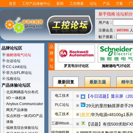
首页
工控产品体验中心
新闻
工控搜索
论坛
产品
方案
厂
新手指南
论坛积分
用户名：
1053101
注册会员：
人
帖子搜索：
品
品牌论坛区
牌
施耐德电气论坛
论
台达论坛
坛
罗克韦尔讨论区
施耐德电气讨论区
CC-Link论坛
菲力尔FLIR论坛
泓格论坛
最新回复
最新主题
精华
产品体验论坛区
北辰网耦器与分布式
电工技术
【今日话题】显示屏（202
I/O 一体机体
Anybus Communicator
PLC论坛
29元的显控触摸屏牵手29
网关产品体验
电工技术
[悬赏]
华为电源r48100g1系
实点科技一体式I/O产品
体验
三菱Mitsubishi
【话题】有偿500求助FX
福禄克综合体验论坛
研华物联网论坛