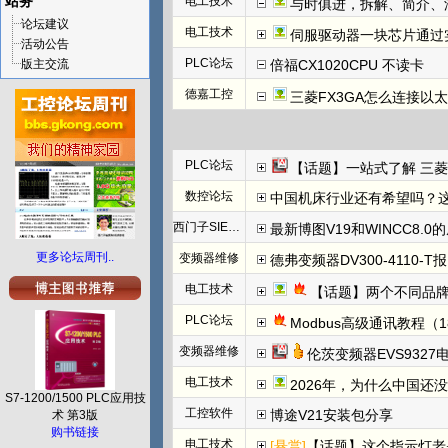
站务
电工技术
与时俱进，拆解、简介、汇川E
论坛建议
电工技术
伺服驱动器一块芯片通过
活动公告
PLC论坛
版主交流
倍福CX1020CPU 不读卡
德嘉工控
三菱FX3GA怎么连接以
PLC论坛
【话题】一站式了解 三菱FX5U CCLINK I
数控论坛
中国机床行业还有希望吗？
西门子SIEMENS
最新博图V19和WINCC8.0
更多论坛周刊..
变频器维修
德弗变频器DV300-4110-T报N
电工技术
【话题】两个不同品牌
PLC论坛
Modbus高级通讯教程（1
变频器维修
伦茨变频器EVS932
电工技术
2026年，为什么中国还
S7-1200/1500 PLC应用技
工控软件
博途V21安装包分享
术 第3版
购书链接
电工技术
[悬赏]
【话题】这个指示灯老