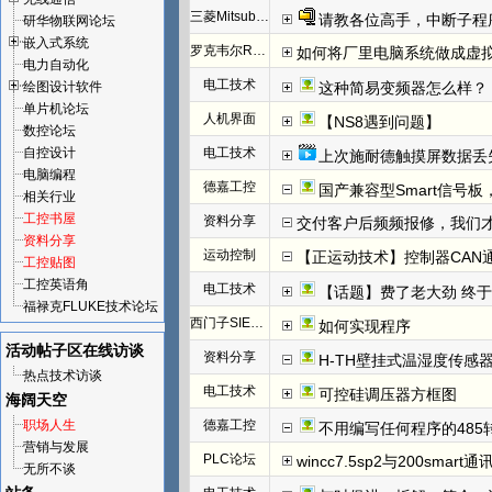
三菱Mitsubishi
请教各位高手，中断子程
研华物联网论坛
嵌入式系统
罗克韦尔Rockwell(AB)
如何将厂里电脑系统做成虚
电力自动化
电工技术
绘图设计软件
这种简易变频器怎么样？
单片机论坛
人机界面
【NS8遇到问题】
数控论坛
自控设计
电工技术
上次施耐德触摸屏数据丢
电脑编程
德嘉工控
国产兼容型Smart信号板，
相关行业
工控书屋
资料分享
交付客户后频频报修，我们才发
资料分享
运动控制
【正运动技术】控制器CAN
工控贴图
工控英语角
电工技术
【话题】费了老大劲 终于把I
福禄克FLUKE技术论坛
西门子SIEMENS
如何实现程序
活动帖子区
在线访谈
资料分享
H-TH壁挂式温湿度传感
热点技术访谈
电工技术
可控硅调压器方框图
海阔天空
职场人生
德嘉工控
不用编写任何程序的485
营销与发展
PLC论坛
wincc7.5sp2与200smart
无所不谈