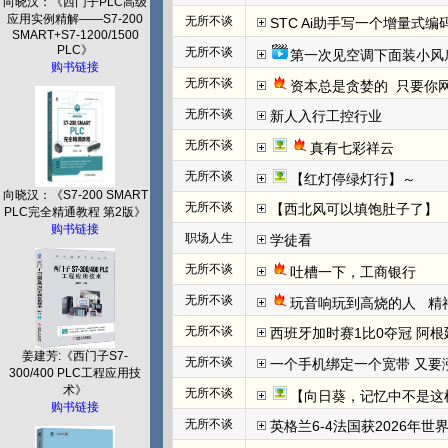
向晓汉：《西门子PLC高级
应用实例精解——S7-200
无所不谈
STC Ai助手写一个增量式
SMART+S7-1200/1500
PLC》
无所不谈
第一次见空调下面装小风
购书链接
无所不谈
资本总是贪婪的  只要你网
无所不谈
新人入行工控行业
无所不谈
真有七彩祥云
无所不谈
【红灯停绿灯行】～
向晓汉：《S7-200 SMART
无所不谈
【西北风可以填饱肚子了】
PLC完全精通教程 第2版》
购书链接
职场人生
学徒看
无所不谈
吐槽一下，工商银行
无所不谈
玩音响玩到高烧的人   
无所不谈
西班牙加时赛1比0夺冠 阿根
姜建芳:《西门子S7-
无所不谈
一个手机绑定一个宽带 又要
300/400 PLC工程应用技
术》
无所不谈
【向日葵，记忆中不是这
购书链接
无所不谈
英格兰6-4法国获2026年世