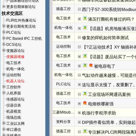
聊聊车间设备数据采集调试
产品体验综合讨论区
更多往期体验论坛
德嘉工控
西门子S7-300系统转Modb
技术交流区
电工技术
液压打圈机有修过的吗？
FLIR红外热像论坛
更多往期有奖活动
机电一体化
【话题】机房地板液压涨
PLC论坛
电工技术
修复的焊机如何简单测试
PC Based IPC 工控机
DCS论坛
运动控制
【?正运动技术】XY 轴插
变频器论坛
电工技术
【话题】废品站买了一个
变频器维修
电工技术
电工技术
被电容电了
机电一体化
机电一体化
运动控制
气缸动作越来越慢，可能是
机器人论坛
PLC论坛
这坛显示太慢了，发重删了
工控软件
人机界面
德嘉工控
工业现场环网通讯案例
传感器论坛
电工技术
电烙铁哪家强
仪器仪表
机器视觉
三菱Mitsubishi
机场行李程序求助
现场总线
资料分享
DIP插件看似简单，实则做
工业以太网
串口通信
德嘉工控
专注解决PLC跨网段隔离
无线通信