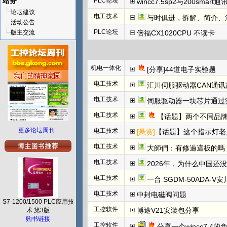
站务
PLC论坛
wincc7.5sp2与200smart
论坛建议
电工技术
与时俱进，拆解、简介、汇川E
活动公告
PLC论坛
版主交流
倍福CX1020CPU 不读卡
机电一体化
[分享]44道电子实验题
电工技术
汇川伺服驱动器CAN通讯
电工技术
伺服驱动器一块芯片通过
电工技术
【话题】两个不同品牌
更多论坛周刊..
电工技术
[悬赏]
【话题】这个指示灯老
电工技术
大師們：有修過這板的嗎
电工技术
2026年，为什么中国还
电工技术
一台 SGDM-50ADA-
电工技术
中封电磁阀问题
S7-1200/1500 PLC应用技
工控软件
博途V21安装包分享
术 第3版
购书链接
工控软件
分享一个wincc7.4