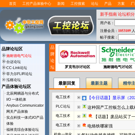
首页
工控产品体验中心
新闻
工控搜索
论坛
产品
方案
厂
新手指南
论坛积分
用户名：
1053109
注册会员：
人
帖子搜索：
品
品牌论坛区
牌
施耐德电气论坛
论
台达论坛
坛
罗克韦尔讨论区
施耐德电气讨论区
CC-Link论坛
菲力尔FLIR论坛
泓格论坛
最新回复
最新主题
精华
产品体验论坛区
北辰网耦器与分布式
电工技术
【今日话题】显示屏（202
I/O 一体机体
Anybus Communicator
PLC论坛
这种国产工控板怎么上载程
网关产品体验
电工技术
【话题】废品站买了
实点科技一体式I/O产品
体验
电工技术
电烙铁哪家强
福禄克综合体验论坛
机电一体化