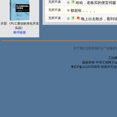
无所不谈
哈哈，老板买的便宜伺服
无所不谈
都老啦 。。。。
无所不谈
晚上出去散步，看到
关普:《PLC通信标准化开发
实战》
购书链接
关于我们
|
联系我们
|
广告服务
工控网
版权所有 中华工控网 Copyrigh
粤ICP备11107638号
经营许可证编