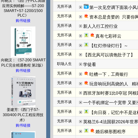
向晓汉：《西门子PLC高级
应用实例精解——S7-200
无所不谈
第一次见空调下面装小风
SMART+S7-1200/1500
PLC》
无所不谈
资本总是贪婪的  只要你网
购书链接
无所不谈
新人入行工控行业
无所不谈
真有七彩祥云
无所不谈
【红灯停绿灯行】～
无所不谈
【西北风可以填饱肚子了】
向晓汉：《S7-200 SMART
职场人生
学徒看
PLC完全精通教程 第2版》
购书链接
无所不谈
吐槽一下，工商银行
无所不谈
玩音响玩到高烧的人   
无所不谈
西班牙加时赛1比0夺冠 阿根
无所不谈
一个手机绑定一个宽带 又要
姜建芳:《西门子S7-
无所不谈
【向日葵，记忆中不是这
300/400 PLC工程应用技
术》
无所不谈
英格兰6-4法国获2026年世
购书链接
无所不谈
婚后梯形图程序