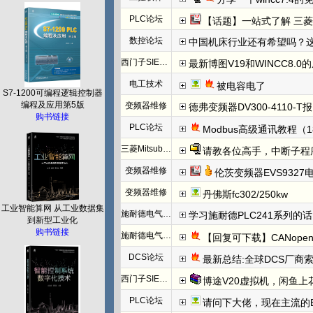
PLC论坛
【话题】一站式了解 三菱FX5U CCLINK I
数控论坛
中国机床行业还有希望吗？
西门子SIEMENS
最新博图V19和WINCC8.0
电工技术
被电容电了
S7-1200可编程逻辑控制器
编程及应用第5版
变频器维修
德弗变频器DV300-4110-T报N
购书链接
PLC论坛
Modbus高级通讯教程（1
三菱Mitsubishi
请教各位高手，中断子程
变频器维修
伦茨变频器EVS932
变频器维修
丹佛斯fc302/250kw
工业智能算网 从工业数据集
施耐德电气PLC
学习施耐德PLC241系列
到新型工业化
购书链接
施耐德电气PLC
【回复可下载】CANope
DCS论坛
最新总结:全球DCS厂商索
西门子SIEMENS
博途V20虚拟机，闲鱼上
PLC论坛
请问下大佬，现在主流的EtherC