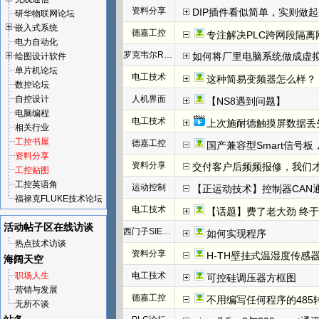
资料分享
DIP插件看似简单，实则做
研华物联网论坛
嵌入式系统
德嘉工控
专注解决PLC跨网段隔离
电力自动化
罗克韦尔Rockwell(AB)
如何将厂里电脑系统做成虚
绘图设计软件
单片机论坛
电工技术
这种简易变频器怎么样？
数控论坛
自控设计
人机界面
【NS8遇到问题】
电脑编程
电工技术
上次施耐德触摸屏数据丢
相关行业
工控书屋
德嘉工控
国产兼容型Smart信号板，
资料分享
资料分享
交付客户后频频报修，我们才发
工控贴图
工控英语角
运动控制
【正运动技术】控制器CAN
福禄克FLUKE技术论坛
电工技术
【话题】费了老大劲 终于把I
活动帖子区
在线访谈
西门子SIEMENS
如何实现程序
热点技术访谈
资料分享
H-TH壁挂式温湿度传感
海阔天空
职场人生
电工技术
可控硅调压器方框图
营销与发展
德嘉工控
不用编写任何程序的485
无所不谈