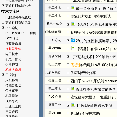
气缸动作越来越慢，可能是
产品体验综合讨论区
更多往期体验论坛
电工技术
修一台驱动器 让我了解
技术交流区
电工技术
修复的焊机如何简单测试
FLIR红外热像论坛
更多往期有奖活动
机电一体化
【话题】机房地板液压涨
PLC论坛
研华物联网论坛
聊聊车间设备数据采集调试
PC Based IPC 工控机
DCS论坛
PLC论坛
29元的显控触摸屏牵手29
变频器论坛
三菱Mitsubishi
【话题】有偿500求助FX
变频器维修
电工技术
运动控制
【正运动技术】XY 轴插补
机电一体化
电工技术
运动控制
[悬赏]
华为电源r48100g1系
机器人论坛
北辰网耦器与分布式 I/O 一体机体
供应链经验分享
工控软件
人机界面
德嘉工控
西门子S7-300系统转Modb
传感器论坛
电工技术
液压打圈机有修过的吗？
仪器仪表
机器视觉
PLC论坛
这坛显示太慢了，发重删了
现场总线
德嘉工控
工业现场环网通讯案例
工业以太网
串口通信
三菱Mitsubishi
机场行李程序求助
无线通信