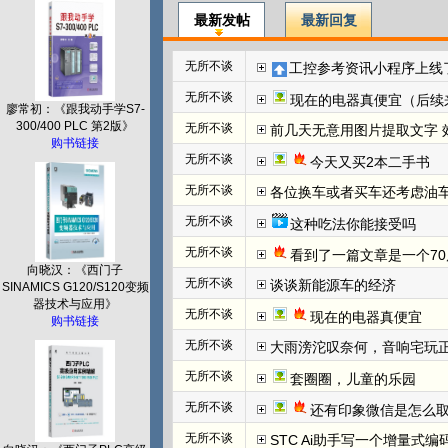
最新发帖
最新回复
无所不谈
工控参考资讯小程序上线
无所不谈
现在的电器真便宜（后续
廖常初：《跟我动手学S7-
300/400 PLC 第2版》
无所不谈
前几天无意用图片提取文字 效
购书链接
无所不谈
今天又买2本二手书
无所不谈
各位换车或者买车还考虑油
无所不谈
这种吃法你能接受吗
无所不谈
看到了一篇文章是一个70
向晓汉：《西门子
无所不谈
谈谈新能源车的经济
SINAMICS G120/S120变频
器技术与应用》
无所不谈
现在的电器真便宜
购书链接
无所不谈
大雨滂沱叹奈何，音响宅玩
无所不谈
套圈圈，儿童的乐园
无所不谈
还有印象微信是怎么取
无所不谈
STC Ai助手写一个增量式