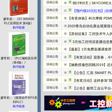
活动公告
倒计时0天 | SKYCORE火山湖超级工
活动公告
【预约领10元红包】(在线直播)
活动公告
【有奖体验】科尔摩根 PDMM+
廖常初：《S7-300/400
PLC应用技术 第4版》
活动公告
2020青岛自动化展会观展报名
购书链接
活动公告
【原创征集】工控技术牛人
活动公告
3月份工控培训直播信息整
活动公告
【最新】2月免费直播课推荐：
活动公告
【有奖活动】迎新春，今
廖常初：《PLC编程及应用
（第4版）》
活动公告
【施教授邀您回顾2019】
购书链接
活动公告
【公告】汇辰 SMART P
活动公告
【有奖活动】这样参加“
活动公告
【公告】极简工业云平台-边
廖常初：《跟我动手学FX系
列PLC》
购书链接