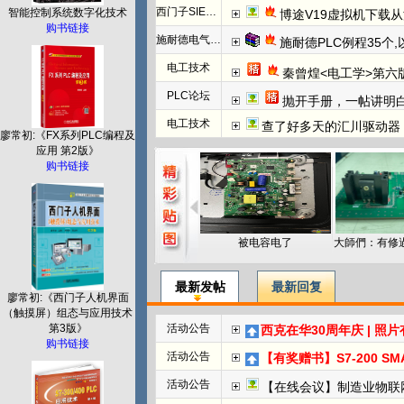
西门子SIEMENS
智能控制系统数字化技术
博途V19虚拟机下载
购书链接
施耐德电气PLC
施耐德PLC例程35个
电工技术
秦曾煌<电工学>第六
PLC论坛
抛开手册，一帖讲明白欧姆龙NC模块
电工技术
查了好多天的汇川驱动器
廖常初:《FX系列PLC编程及
应用 第2版》
购书链接
被电容电了
最新发帖
最新回复
廖常初:《西门子人机界面
（触摸屏）组态与应用技术
第3版》
活动公告
西克在华30周年庆 | 照
购书链接
活动公告
【有奖赠书】S7-200 SMART PL
活动公告
【在线会议】制造业物联