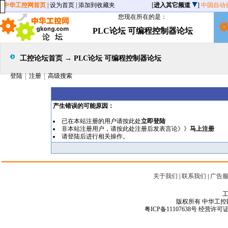
中华工控网首页
|
设为首页
|
添加到收藏夹
[
进入其它频道
]
中国自动
您现在所在的是：
PLC论坛 可编程控制器论坛
工控论坛首页
→
PLC论坛 可编程控制器论坛
登陆
注册
高级搜索
产生错误的可能原因：
已在本站注册的用户请按此处
立即登陆
非本站注册用户，请按此处注册后发表言论》》
马上注册
请
登陆
后进行相关操作。
关于我们
|
联系我们
|
广告
工
版权所有 中华工控网 Copyr
粤ICP备11107638号
经营许可证编