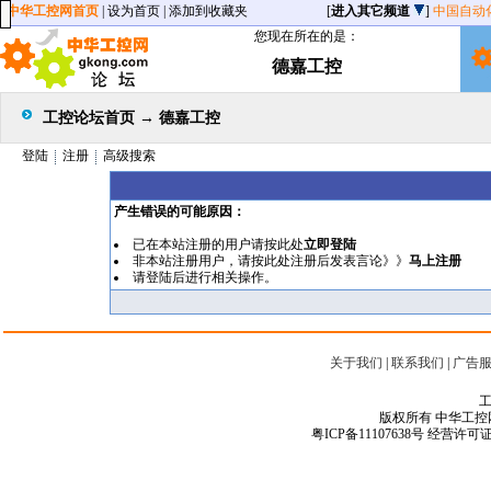
中华工控网首页
|
设为首页
|
添加到收藏夹
[
进入其它频道
]
中国自动
您现在所在的是：
德嘉工控
工控论坛首页
→
德嘉工控
登陆
注册
高级搜索
产生错误的可能原因：
已在本站注册的用户请按此处
立即登陆
非本站注册用户，请按此处注册后发表言论》》
马上注册
请
登陆
后进行相关操作。
关于我们
|
联系我们
|
广告
工
版权所有 中华工控网 Copyr
粤ICP备11107638号
经营许可证编