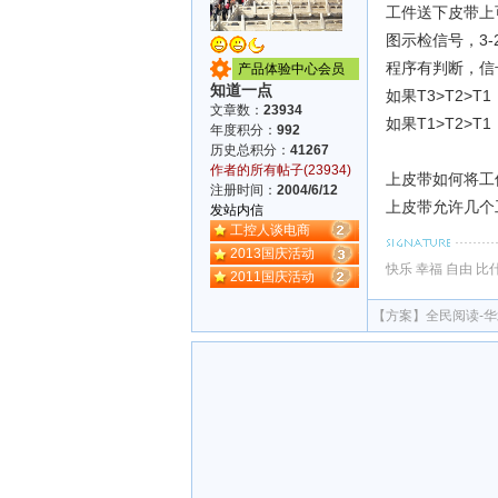
工件送下皮带上
图示检信号，3-
程序有判断，信
产品体验中心会员
知道一点
如果T3>T2>T
文章数：
23934
如果T1>T2>T
年度积分：
992
历史总积分：
41267
作者的所有帖子(23934)
上皮带如何将工
注册时间：
2004/6/12
上皮带允许几个
发站内信
工控人谈电商
2013国庆活动
快乐 幸福 自由 
2011国庆活动
【方案】
全民阅读-