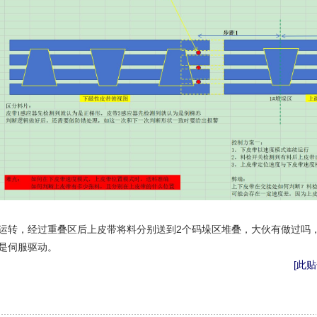
运转，经过重叠区后上皮带将料分别送到2个码垛区堆叠，大伙有做过吗
是伺服驱动。
[此贴