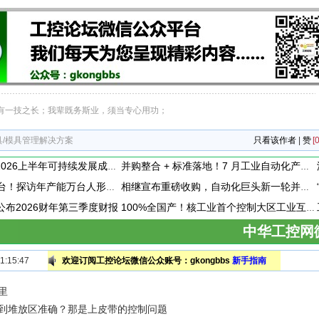
有一技之长；我辈既务斯业，须当专心用功；
刀具/模具管理解决方案
只看该作者
|
赞
[0
施耐德电气发布2026上半年可持续发展成绩单 "Impact 2030"路线图开局稳健
并购整合 + 标准落地！7 月工业自动化产业动态速递
每30分钟下线一台！探访年产能万台人形机器人工厂
相继宣布重磅收购，自动化巨头新一轮并购潮剑指何方？
vity公布2026财年第三季度财报
100%全国产！核工业首个控制大区工业互联网平台成功研制
中华工控网
:15:47
欢迎订阅工控论坛微信公众账号：gkongbbs
新手指南
里
到堆放区准确？那是上皮带的控制问题