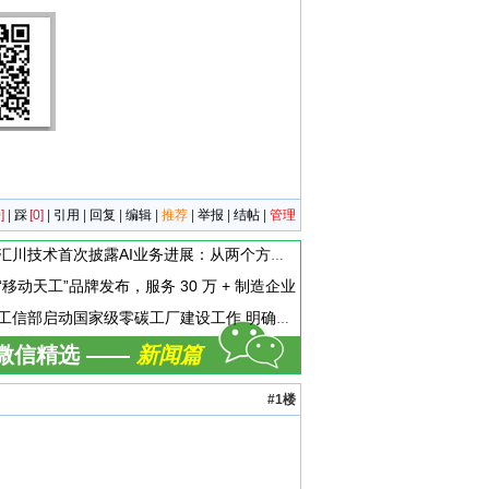
]
|
踩
[0]
|
引用
|
回复
|
编辑
|
推荐
|
举报
|
结帖
|
管理
汇川技术首次披露AI业务进展：从两个方面推动“AI业务化”落地
“移动天工”品牌发布，服务 30 万 + 制造企业
工信部启动国家级零碳工厂建设工作 明确六方面申报条件
微信精选 ——
新闻篇
#1楼