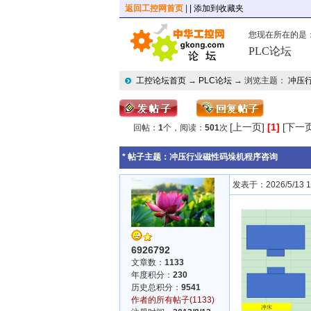
返回工控网首页
|
| 添加到收藏夹
您现在所在的是
PLC论坛
工控论坛首页
→
PLC论坛
→ 浏览主题：
冲压
[上一页]
[1]
[下一页
回帖：
1
个，阅读：
501
次
* 帖子主题：
冲压行业磁性码垛机程序咨询
发表于：2026/5/13 10
6926792
文章数：
1133
年度积分：
230
历史总积分：
9541
作者的所有帖子(1133)