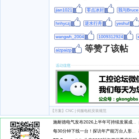
jian1021
零点冰封
我与Bruce
hnhyczj
逆水行舟
yeshuf
wangwh_2004
1009312924
等赞了该帖
aizpaizp
【方案】
CNC | 伺服电机安装规范
施耐德电气发布2026上半年可持续发展成绩单 "Impact 2030"路线图开局稳健
每30分钟下线一台！探访年产能万台人形机器人工厂