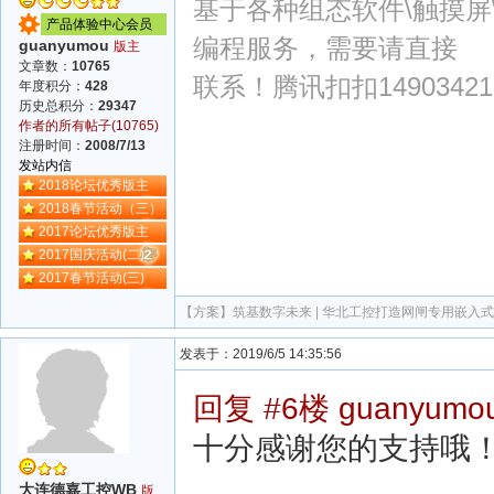
基于各种组态软件\触摸屏\PL
产品体验中心会员
编程服务，需要请直接
guanyumou
版主
文章数：
10765
联系！腾讯扣扣14903421
年度积分：
428
历史总积分：
29347
作者的所有帖子(10765)
注册时间：
2008/7/13
发站内信
2018论坛优秀版主
2018春节活动（三）
2017论坛优秀版主
2017国庆活动(二)
2017春节活动(三)
【方案】
筑基数字未来 | 华北工控打造网闸专用嵌入
发表于：2019/6/5 14:35:56
回复 #6楼 guanyumo
十分感谢您的支持哦
大连德嘉工控WB
版