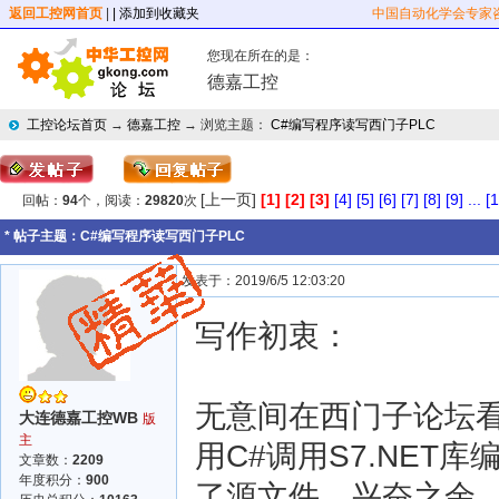
返回工控网首页
|
| 添加到收藏夹
中国自动化学会专家
您现在所在的是：
德嘉工控
工控论坛首页
→
德嘉工控
→ 浏览主题：
C#编写程序读写西门子PLC
[上一页]
[1]
[2]
[3]
[4]
[5]
[6]
[7]
[8]
[9]
...
[1
回帖：
94
个，阅读：
29820
次
* 帖子主题：
C#编写程序读写西门子PLC
发表于：2019/6/5 12:03:20
写作初衷：
无意间在西门子论坛
大连德嘉工控WB
版
主
用C#调用S7.NET库
文章数：
2209
年度积分：
900
了源文件，兴奋之余