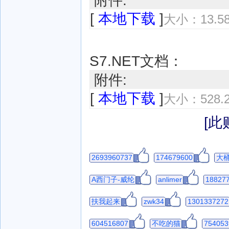
附件:
[
本地下载
]
大小：13.5
S7.NET文档：
附件:
[
本地下载
]
大小：528.
[此
2693960737
174679600
大
A西门子-威纶
anlimer
18827
扶我起来
zwk34
1301337272
604516807
不吃的猫
754053