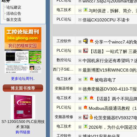
站务
PLC论坛
wincc7.5sp2与200smart
论坛建议
电工技术
与时俱进，拆解、简介、汇川E
活动公告
PLC论坛
版主交流
倍福CX1020CPU 不读卡
工控软件
分享一个wincc7.4
PLC论坛
【话题】一站式了解 三菱FX5U CCLINK I
数控论坛
中国机床行业还有希望吗？
西门子SIEMENS
最新博图V19和WINCC8.0
更多论坛周刊..
电工技术
被电容电了
变频器维修
德弗变频器DV300-4110-T报N
电工技术
【话题】两个不同品牌
PLC论坛
Modbus高级通讯教程（1
变频器维修
伦茨变频器EVS932
S7-1200/1500 PLC应用技
电工技术
术 第3版
2026年，为什么中国还
购书链接
工控软件
博途V21安装包分享