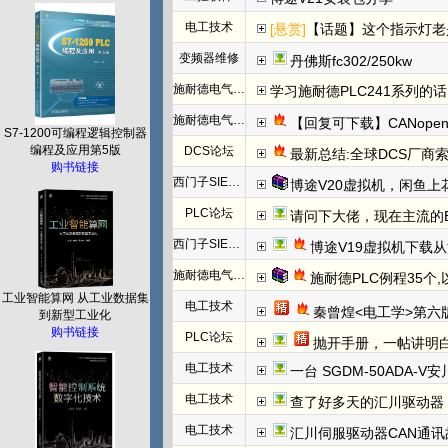
电工技术
[悬赏]
【话题】这个指示灯老
变频器维修
丹佛斯fc302/250kw
施耐德电气PLC
学习施耐德PLC241系列
施耐德电气PLC
【回复可下载】CANope
S7-1200可编程逻辑控制器
编程及应用第5版
DCS论坛
最新总结:全球DCS厂商索
购书链接
西门子SIEMENS
博途V20虚拟机，闲鱼上
PLC论坛
请问下大佬，现在主流的EtherC
西门子SIEMENS
博途V19虚拟机下载
施耐德电气PLC
施耐德PLC例程35个
工业智能算网 从工业数据集
电工技术
秦曾煌<电工学>第六
到新型工业化
购书链接
PLC论坛
抛开手册，一帖讲明白欧姆龙NC模块
电工技术
一台 SGDM-50ADA-
电工技术
查了好多天的汇川驱动器
电工技术
汇川伺服驱动器CAN通讯