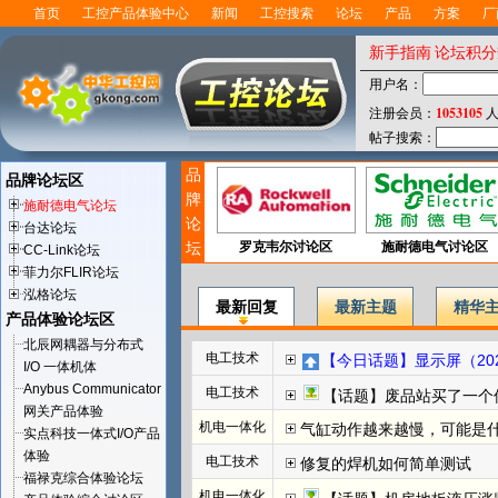
首页
工控产品体验中心
新闻
工控搜索
论坛
产品
方案
厂
新手指南
论坛积分
用户名：
1053105
注册会员：
人
帖子搜索：
品
品牌论坛区
牌
施耐德电气论坛
论
台达论坛
坛
罗克韦尔讨论区
施耐德电气讨论区
CC-Link论坛
菲力尔FLIR论坛
泓格论坛
最新回复
最新主题
精华
产品体验论坛区
北辰网耦器与分布式
电工技术
【今日话题】显示屏（202
I/O 一体机体
Anybus Communicator
电工技术
【话题】废品站买了一个
网关产品体验
机电一体化
气缸动作越来越慢，可能是
实点科技一体式I/O产品
体验
电工技术
修复的焊机如何简单测试
福禄克综合体验论坛
机电一体化