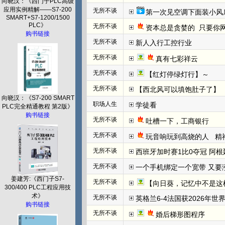
向晓汉：《西门子PLC高级
应用实例精解——S7-200
无所不谈
第一次见空调下面装小风
SMART+S7-1200/1500
PLC》
无所不谈
资本总是贪婪的  只要你网
购书链接
无所不谈
新人入行工控行业
无所不谈
真有七彩祥云
无所不谈
【红灯停绿灯行】～
无所不谈
【西北风可以填饱肚子了】
向晓汉：《S7-200 SMART
职场人生
学徒看
PLC完全精通教程 第2版》
购书链接
无所不谈
吐槽一下，工商银行
无所不谈
玩音响玩到高烧的人   
无所不谈
西班牙加时赛1比0夺冠 阿根
无所不谈
一个手机绑定一个宽带 又要
姜建芳:《西门子S7-
无所不谈
【向日葵，记忆中不是这
300/400 PLC工程应用技
术》
无所不谈
英格兰6-4法国获2026年世
购书链接
无所不谈
婚后梯形图程序