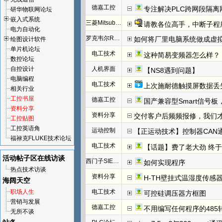
德嘉工控
专注解决PLC跨网段隔离
研华物联网论坛
嵌入式系统
三菱Mitsubishi
请教各位高手，中断子程
电力自动化
罗克韦尔Rockwell(AB)
如何将厂里电脑系统做成虚
绘图设计软件
单片机论坛
电工技术
这种简易变频器怎么样？
数控论坛
自控设计
人机界面
【NS8遇到问题】
电脑编程
电工技术
上次施耐德触摸屏数据丢
相关行业
工控书屋
德嘉工控
国产兼容型Smart信号板，
资料分享
资料分享
交付客户后频频报修，我们才发
工控贴图
工控英语角
运动控制
【正运动技术】控制器CAN
福禄克FLUKE技术论坛
电工技术
【话题】费了老大劲 终于把I
活动帖子区
在线访谈
西门子SIEMENS
如何实现程序
热点技术访谈
资料分享
H-TH壁挂式温湿度传感
海阔天空
职场人生
电工技术
可控硅调压器方框图
营销与发展
德嘉工控
不用编写任何程序的485
无所不谈