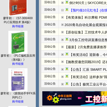
活动公告
倒计时0天 | SKYCORE火山湖超级工
活动公告
【预约领10元红包】(在线直播)
活动公告
【有奖体验】科尔摩根 PDMM+
廖常初：《S7-300/400
PLC应用技术 第4版》
活动公告
2020青岛自动化展会观展报名
购书链接
活动公告
【原创征集】工控技术牛人
活动公告
3月份工控培训直播信息整
活动公告
【最新】2月免费直播课推荐：
活动公告
【有奖活动】迎新春，今
廖常初：《PLC编程及应用
（第4版）》
活动公告
【施教授邀您回顾2019】
购书链接
活动公告
【公告】汇辰 SMART P
活动公告
【有奖活动】这样参加“
活动公告
【公告】极简工业云平台-边
廖常初：《跟我动手学FX系
列PLC》
购书链接