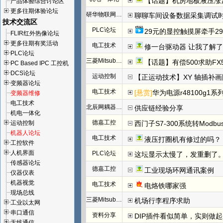
【话题】机房地板液压涨
产品体验综合讨论区
更多往期体验论坛
研华物联网论坛
聊聊车间设备数据采集调试
技术交流区
PLC论坛
29元的显控触摸屏牵手29
FLIR红外热像论坛
更多往期有奖活动
电工技术
修一台驱动器 让我了解
PLC论坛
三菱Mitsubishi
【话题】有偿500求助FX
PC Based IPC 工控机
DCS论坛
运动控制
【正运动技术】XY 轴插补
变频器论坛
电工技术
[悬赏]
华为电源r48100g1系
变频器维修
电工技术
北辰网耦器与分布式 I/O 一体机体
供应链经验分享
机电一体化
德嘉工控
运动控制
西门子S7-300系统转Modb
机器人论坛
电工技术
液压打圈机有修过的吗？
工控软件
人机界面
PLC论坛
这坛显示太慢了，发重删了
传感器论坛
德嘉工控
工业现场环网通讯案例
仪器仪表
机器视觉
电工技术
电烙铁哪家强
现场总线
三菱Mitsubishi
机场行李程序求助
工业以太网
串口通信
资料分享
DIP插件看似简单，实则做
无线通信