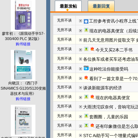
最新发帖
最新回复
无所不谈
工控参考资讯小程序上线
无所不谈
现在的电器真便宜（后续
廖常初：《跟我动手学S7-
300/400 PLC 第2版》
无所不谈
前几天无意用图片提取文字 效
购书链接
无所不谈
今天又买2本二手书
无所不谈
各位换车或者买车还考虑油
无所不谈
这种吃法你能接受吗
无所不谈
看到了一篇文章是一个70
向晓汉：《西门子
无所不谈
谈谈新能源车的经济
SINAMICS G120/S120变频
器技术与应用》
无所不谈
现在的电器真便宜
购书链接
无所不谈
大雨滂沱叹奈何，音响宅玩
无所不谈
套圈圈，儿童的乐园
无所不谈
还有印象微信是怎么取
无所不谈
STC Ai助手写一个增量式