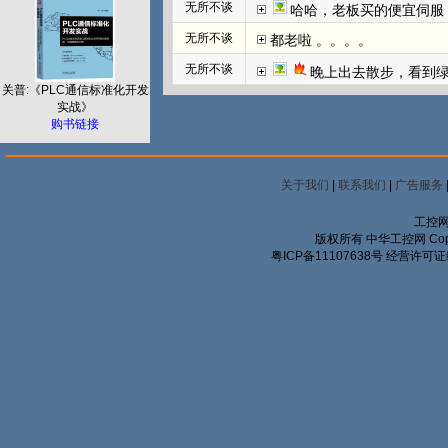
无所不谈
哈哈，老板买的便宜伺服
无所不谈
都老啦 。。。。
无所不谈
晚上出去散步，看到
关普:《PLC通信标准化开发
实战》
购书链接
关于我们
|
联系我们
|
广告服务
工控网
版权所有 中华工控网 Copyrigh
粤ICP备11107638号
经营许可证编