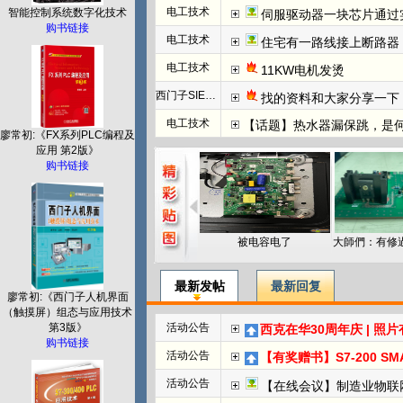
电工技术
智能控制系统数字化技术
伺服驱动器一块芯片通过
购书链接
电工技术
住宅有一路线接上断路器
电工技术
11KW电机发烫
西门子SIEMENS
找的资料和大家分享一下：西门子WINCC
电工技术
【话题】热水器漏保跳，是
廖常初:《FX系列PLC编程及
应用 第2版》
购书链接
被电容电了
最新发帖
最新回复
廖常初:《西门子人机界面
（触摸屏）组态与应用技术
第3版》
活动公告
西克在华30周年庆 | 照
购书链接
活动公告
【有奖赠书】S7-200 SMART PL
活动公告
【在线会议】制造业物联