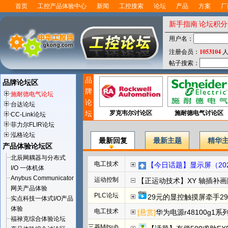
首页
工控产品体验中心
新闻
工控搜索
论坛
产品
方案
厂
新手指南
论坛积分
用户名：
1053104
注册会员：
人
帖子搜索：
品
品牌论坛区
牌
施耐德电气论坛
论
台达论坛
坛
罗克韦尔讨论区
施耐德电气讨论区
CC-Link论坛
菲力尔FLIR论坛
泓格论坛
最新回复
最新主题
精华
产品体验论坛区
北辰网耦器与分布式
电工技术
【今日话题】显示屏（202
I/O 一体机体
Anybus Communicator
运动控制
【正运动技术】XY 轴插补
网关产品体验
PLC论坛
29元的显控触摸屏牵手29
实点科技一体式I/O产品
体验
电工技术
[悬赏]
华为电源r48100g1系
福禄克综合体验论坛
三菱Mitsubishi