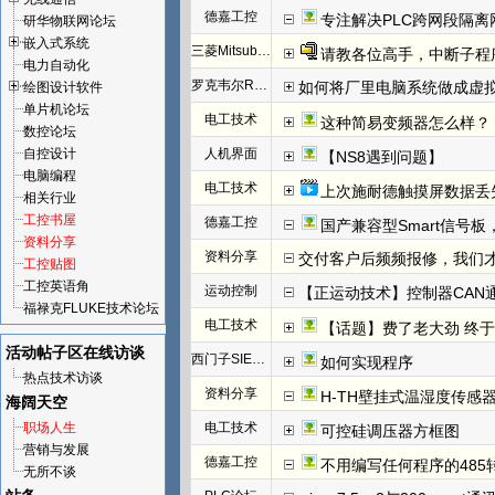
德嘉工控
专注解决PLC跨网段隔离
研华物联网论坛
嵌入式系统
三菱Mitsubishi
请教各位高手，中断子程
电力自动化
罗克韦尔Rockwell(AB)
如何将厂里电脑系统做成虚
绘图设计软件
单片机论坛
电工技术
这种简易变频器怎么样？
数控论坛
自控设计
人机界面
【NS8遇到问题】
电脑编程
电工技术
上次施耐德触摸屏数据丢
相关行业
工控书屋
德嘉工控
国产兼容型Smart信号板，
资料分享
资料分享
交付客户后频频报修，我们才发
工控贴图
工控英语角
运动控制
【正运动技术】控制器CAN
福禄克FLUKE技术论坛
电工技术
【话题】费了老大劲 终于把I
活动帖子区
在线访谈
西门子SIEMENS
如何实现程序
热点技术访谈
资料分享
H-TH壁挂式温湿度传感
海阔天空
职场人生
电工技术
可控硅调压器方框图
营销与发展
德嘉工控
不用编写任何程序的485
无所不谈