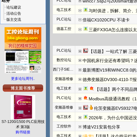
站务
PLC论坛
wincc7.5sp2与200smart
论坛建议
电工技术
与时俱进，拆解、简介、汇川E
活动公告
PLC论坛
版主交流
倍福CX1020CPU 不读卡
德嘉工控
三菱FX3GA怎么连接以
PLC论坛
【话题】一站式了解 三菱FX5U CCLINK I
数控论坛
中国机床行业还有希望吗？
西门子SIEMENS
最新博图V19和WINCC8.0
更多论坛周刊..
变频器维修
德弗变频器DV300-4110-T报N
电工技术
【话题】两个不同品牌
PLC论坛
Modbus高级通讯教程（1
变频器维修
伦茨变频器EVS932
电工技术
2026年，为什么中国还
S7-1200/1500 PLC应用技
工控软件
博途V21安装包分享
术 第3版
购书链接
电工技术
[悬赏]
【话题】这个指示灯老