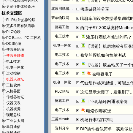
【话题】有偿500求助FX
产品体验综合讨论区
更多往期体验论坛
北辰网耦器与分布式 I/O 一体机体
供应链经验分享
技术交流区
研华物联网论坛
聊聊车间设备数据采集调试
FLIR红外热像论坛
更多往期有奖活动
德嘉工控
西门子S7-300系统转Modb
PLC论坛
电工技术
液压打圈机有修过的吗？
PC Based IPC 工控机
DCS论坛
机电一体化
【话题】机房地板液压涨
变频器论坛
电工技术
修复的焊机如何简单测试
变频器维修
电工技术
电工技术
【话题】废品站买了一个
机电一体化
电工技术
运动控制
被电容电了
机器人论坛
机电一体化
气缸动作越来越慢，可能是
工控软件
人机界面
PLC论坛
这坛显示太慢了，发重删了
传感器论坛
德嘉工控
工业现场环网通讯案例
仪器仪表
机器视觉
电工技术
电烙铁哪家强
现场总线
三菱Mitsubishi
机场行李程序求助
工业以太网
串口通信
资料分享
DIP插件看似简单，实则做
无线通信