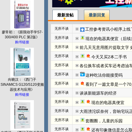
最新发帖
最新回复
无所不谈
工控参考资讯小程序上线
廖常初：《跟我动手学S7-
300/400 PLC 第2版》
无所不谈
现在的电器真便宜（后续
购书链接
无所不谈
前几天无意用图片提取文字 效
无所不谈
今天又买2本二手书
无所不谈
各位换车或者买车还考虑油
无所不谈
这种吃法你能接受吗
向晓汉：《西门子
无所不谈
看到了一篇文章是一个70
SINAMICS G120/S120变频
器技术与应用》
无所不谈
谈谈新能源车的经济
购书链接
无所不谈
现在的电器真便宜
无所不谈
大雨滂沱叹奈何，音响宅玩
无所不谈
套圈圈，儿童的乐园
无所不谈
还有印象微信是怎么取