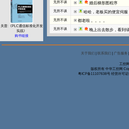
无所不谈
婚后梯形图程序
无所不谈
哈哈，老板买的便宜伺服
无所不谈
都老啦 。。。。
关普:《PLC通信标准化开发
无所不谈
晚上出去散步，看到
实战》
购书链接
关于我们
|
联系我们
|
广告服务
工控网
版权所有 中华工控网 Copyrigh
粤ICP备11107638号
经营许可证编