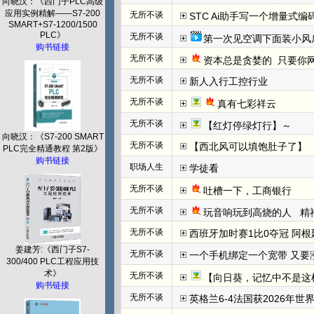
向晓汉：《西门子PLC高级
应用实例精解——S7-200
无所不谈
STC Ai助手写一个增量式
SMART+S7-1200/1500
PLC》
无所不谈
第一次见空调下面装小风
购书链接
无所不谈
资本总是贪婪的  只要你网
无所不谈
新人入行工控行业
无所不谈
真有七彩祥云
无所不谈
【红灯停绿灯行】～
向晓汉：《S7-200 SMART
无所不谈
【西北风可以填饱肚子了】
PLC完全精通教程 第2版》
购书链接
职场人生
学徒看
无所不谈
吐槽一下，工商银行
无所不谈
玩音响玩到高烧的人   
无所不谈
西班牙加时赛1比0夺冠 阿根
姜建芳:《西门子S7-
无所不谈
一个手机绑定一个宽带 又要
300/400 PLC工程应用技
术》
无所不谈
【向日葵，记忆中不是这
购书链接
无所不谈
英格兰6-4法国获2026年世