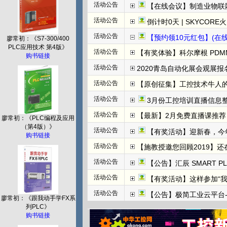
活动公告
【在线会议】制造业物联
活动公告
倒计时0天 | SKYCORE火山湖超级工
活动公告
【预约领10元红包】(在线直播)
廖常初：《S7-300/400
PLC应用技术 第4版》
活动公告
【有奖体验】科尔摩根 PDMM+
购书链接
活动公告
2020青岛自动化展会观展报名
活动公告
【原创征集】工控技术牛人
活动公告
3月份工控培训直播信息整
活动公告
【最新】2月免费直播课推荐：
廖常初：《PLC编程及应用
（第4版）》
活动公告
【有奖活动】迎新春，今
购书链接
活动公告
【施教授邀您回顾2019】
活动公告
【公告】汇辰 SMART P
活动公告
【有奖活动】这样参加“
活动公告
【公告】极简工业云平台-边
廖常初：《跟我动手学FX系
列PLC》
购书链接