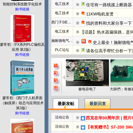
电工技术
智能控制系统数字化技术
住宅有一路线接上断路器
购书链接
电工技术
11KW电机发烫
西门子SIEMENS
找的资料和大家分享一下：西门子WINCC
电工技术
【话题】热水器漏保跳，是
施耐德电气PLC
史上最全！施耐德电
廖常初:《FX系列PLC编程及
应用 第2版》
PLC论坛
请各位高手帮忙分析一下汇川（Inovanc
购书链接
被电容电了
廖常初:《西门子人机界面
（触摸屏）组态与应用技术
最新发帖
最新回复
第3版》
购书链接
活动公告
西克在华30周年庆 | 照
活动公告
【有奖赠书】S7-200 SMART PL