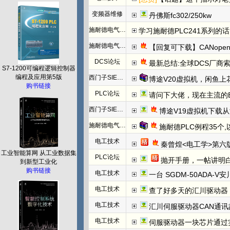
变频器维修
丹佛斯fc302/250kw
施耐德电气PLC
学习施耐德PLC241系列
施耐德电气PLC
【回复可下载】CANope
DCS论坛
最新总结:全球DCS厂商索
S7-1200可编程逻辑控制器
编程及应用第5版
西门子SIEMENS
博途V20虚拟机，闲鱼上
购书链接
PLC论坛
请问下大佬，现在主流的EtherC
西门子SIEMENS
博途V19虚拟机下载
施耐德电气PLC
施耐德PLC例程35个
电工技术
秦曾煌<电工学>第六
工业智能算网 从工业数据集
PLC论坛
抛开手册，一帖讲明白欧姆龙NC模块
到新型工业化
购书链接
电工技术
一台 SGDM-50ADA-
电工技术
查了好多天的汇川驱动器
电工技术
汇川伺服驱动器CAN通讯
电工技术
伺服驱动器一块芯片通过