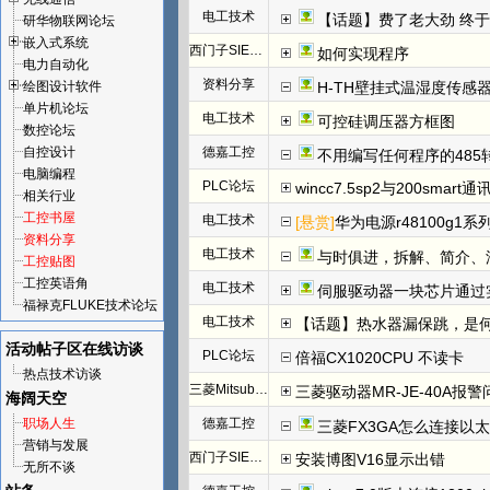
电工技术
【话题】费了老大劲 终于把I
研华物联网论坛
嵌入式系统
西门子SIEMENS
如何实现程序
电力自动化
资料分享
绘图设计软件
H-TH壁挂式温湿度传感
单片机论坛
电工技术
可控硅调压器方框图
数控论坛
自控设计
德嘉工控
不用编写任何程序的485
电脑编程
PLC论坛
wincc7.5sp2与200smart
相关行业
工控书屋
电工技术
[悬赏]
华为电源r48100g1系
资料分享
电工技术
与时俱进，拆解、简介、汇川E
工控贴图
工控英语角
电工技术
伺服驱动器一块芯片通过
福禄克FLUKE技术论坛
电工技术
【话题】热水器漏保跳，是
活动帖子区
在线访谈
PLC论坛
倍福CX1020CPU 不读卡
热点技术访谈
三菱Mitsubishi
三菱驱动器MR-JE-40A报警
海阔天空
职场人生
德嘉工控
三菱FX3GA怎么连接以
营销与发展
西门子SIEMENS
安装博图V16显示出错
无所不谈