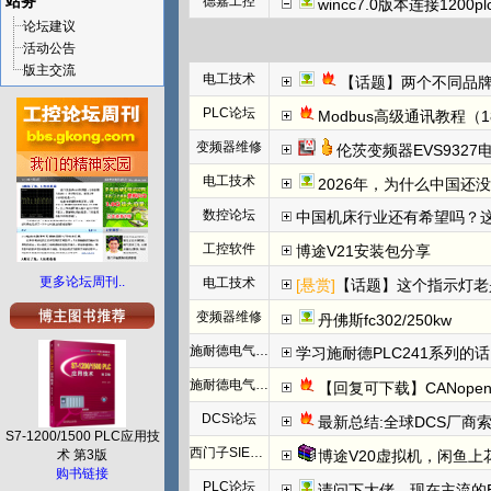
站务
德嘉工控
wincc7.0版本连接1200
论坛建议
活动公告
版主交流
电工技术
【话题】两个不同品牌
PLC论坛
Modbus高级通讯教程（1
变频器维修
伦茨变频器EVS932
电工技术
2026年，为什么中国还
数控论坛
中国机床行业还有希望吗？
工控软件
博途V21安装包分享
更多论坛周刊..
电工技术
[悬赏]
【话题】这个指示灯老
变频器维修
丹佛斯fc302/250kw
施耐德电气PLC
学习施耐德PLC241系列
施耐德电气PLC
【回复可下载】CANope
DCS论坛
最新总结:全球DCS厂商索
S7-1200/1500 PLC应用技
西门子SIEMENS
术 第3版
博途V20虚拟机，闲鱼上
购书链接
PLC论坛
请问下大佬，现在主流的EtherC