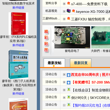
资料分享
智能控制系统数字化技术
s7-400----免费资料下载
购书链接
机器视觉
keyence-XG-7000:远
三菱Mitsubishi
三菱FX3U 轴控制程序，
廖常初:《FX系列PLC编程及
应用 第2版》
购书链接
被电容电了
最新发帖
最新回复
活动公告
西克在华30周年庆 | 照
廖常初:《西门子人机界面
活动公告
【有奖赠书】S7-200 SMART PL
（触摸屏）组态与应用技术
第3版》
活动公告
【在线会议】制造业物联
购书链接
活动公告
倒计时0天 | SKYCORE火山湖超级工
活动公告
【预约领10元红包】(在线直播)