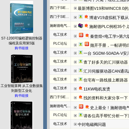
西门子SIEMENS
最新博图V19和WINCC8.0
西门子SIEMENS
博途V19虚拟机下载
施耐德电气PLC
施耐德PLC例程35个
电工技术
秦曾煌<电工学>第六
S7-1200可编程逻辑控制器
编程及应用第5版
PLC论坛
抛开手册，一帖讲明白欧姆龙NC模块
购书链接
电工技术
一台 SGDM-50ADA-
电工技术
查了好多天的汇川驱动器
电工技术
汇川伺服驱动器CAN通讯
电工技术
住宅有一路线接上断路器
工业智能算网 从工业数据集
电工技术
11KW电机发烫
到新型工业化
购书链接
西门子SIEMENS
找的资料和大家分享一下：西门子WINCC
施耐德电气PLC
史上最全！施耐德电
PLC论坛
请各位高手帮忙分析一下汇川（Inovanc
电工技术
中封电磁阀问题