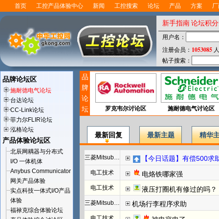
首页
工控产品体验中心
新闻
工控搜索
论坛
产品
方案
厂
新手指南
论坛积分
用户名：
1053085
注册会员：
人
帖子搜索：
品
品牌论坛区
牌
施耐德电气论坛
论
台达论坛
坛
罗克韦尔讨论区
施耐德电气讨论区
CC-Link论坛
菲力尔FLIR论坛
泓格论坛
最新回复
最新主题
精华
产品体验论坛区
北辰网耦器与分布式
三菱Mitsubishi
【今日话题】有偿500求助F
I/O 一体机体
Anybus Communicator
电工技术
电烙铁哪家强
网关产品体验
电工技术
液压打圈机有修过的吗？
实点科技一体式I/O产品
体验
三菱Mitsubishi
机场行李程序求助
福禄克综合体验论坛
电工技术