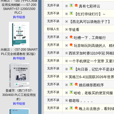
向晓汉：《西门子PLC高级
应用实例精解——S7-200
无所不谈
真有七彩祥云
SMART+S7-1200/1500
PLC》
无所不谈
【红灯停绿灯行】～
购书链接
无所不谈
【西北风可以填饱肚子了】
职场人生
学徒看
无所不谈
吐槽一下，工商银行
无所不谈
玩音响玩到高烧的人   
向晓汉：《S7-200 SMART
无所不谈
西班牙加时赛1比0夺冠 阿根
PLC完全精通教程 第2版》
购书链接
无所不谈
一个手机绑定一个宽带 又要
无所不谈
【向日葵，记忆中不是这
无所不谈
英格兰6-4法国获2026年世
无所不谈
婚后梯形图程序
姜建芳:《西门子S7-
无所不谈
哈哈，老板买的便宜伺服
300/400 PLC工程应用技
术》
无所不谈
都老啦 。。。。
购书链接
无所不谈
晚上出去散步，看到