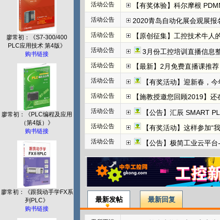
活动公告
【有奖体验】科尔摩根 PDMM+
活动公告
2020青岛自动化展会观展报名
活动公告
【原创征集】工控技术牛人
廖常初：《S7-300/400
PLC应用技术 第4版》
活动公告
3月份工控培训直播信息整
购书链接
活动公告
【最新】2月免费直播课推荐：
活动公告
【有奖活动】迎新春，今
活动公告
【施教授邀您回顾2019】
活动公告
【公告】汇辰 SMART P
廖常初：《PLC编程及应用
（第4版）》
活动公告
【有奖活动】这样参加“
购书链接
活动公告
【公告】极简工业云平台-边
廖常初：《跟我动手学FX系
最新发帖
最新回复
列PLC》
购书链接