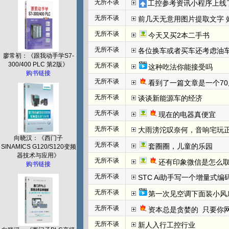
无所不谈
工控参考资讯小程序上线
无所不谈
前几天无意用图片提取文字 效
无所不谈
今天又买2本二手书
无所不谈
各位换车或者买车还考虑油
廖常初：《跟我动手学S7-
300/400 PLC 第2版》
无所不谈
这种吃法你能接受吗
购书链接
无所不谈
看到了一篇文章是一个70
无所不谈
谈谈新能源车的经济
无所不谈
现在的电器真便宜
无所不谈
大雨滂沱叹奈何，音响宅玩
向晓汉：《西门子
无所不谈
套圈圈，儿童的乐园
SINAMICS G120/S120变频
器技术与应用》
无所不谈
还有印象微信是怎么取
购书链接
无所不谈
STC Ai助手写一个增量式
无所不谈
第一次见空调下面装小风
无所不谈
资本总是贪婪的  只要你网
无所不谈
新人入行工控行业