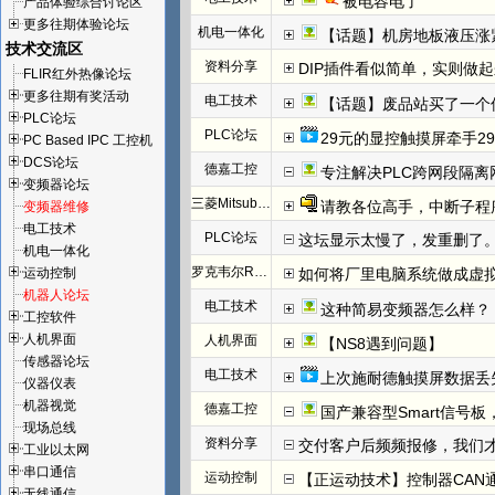
被电容电了
产品体验综合讨论区
更多往期体验论坛
机电一体化
【话题】机房地板液压涨
技术交流区
资料分享
DIP插件看似简单，实则做
FLIR红外热像论坛
更多往期有奖活动
电工技术
【话题】废品站买了一个
PLC论坛
PLC论坛
29元的显控触摸屏牵手29
PC Based IPC 工控机
DCS论坛
德嘉工控
专注解决PLC跨网段隔离
变频器论坛
三菱Mitsubishi
请教各位高手，中断子程
变频器维修
电工技术
PLC论坛
这坛显示太慢了，发重删了
机电一体化
罗克韦尔Rockwell(AB)
运动控制
如何将厂里电脑系统做成虚
机器人论坛
电工技术
这种简易变频器怎么样？
工控软件
人机界面
人机界面
【NS8遇到问题】
传感器论坛
电工技术
上次施耐德触摸屏数据丢
仪器仪表
机器视觉
德嘉工控
国产兼容型Smart信号板，
现场总线
资料分享
交付客户后频频报修，我们才发
工业以太网
串口通信
运动控制
【正运动技术】控制器CAN
无线通信