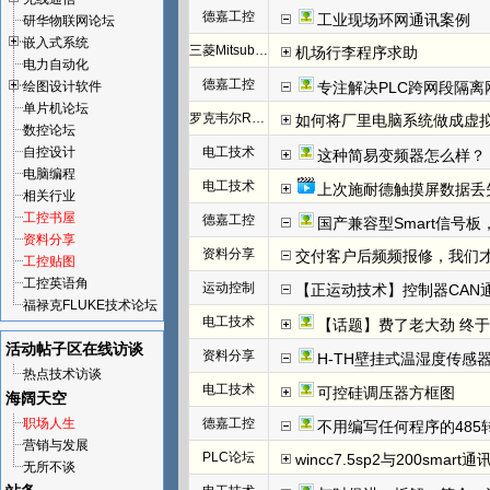
德嘉工控
工业现场环网通讯案例
研华物联网论坛
嵌入式系统
三菱Mitsubishi
机场行李程序求助
电力自动化
德嘉工控
绘图设计软件
专注解决PLC跨网段隔离
单片机论坛
罗克韦尔Rockwell(AB)
如何将厂里电脑系统做成虚
数控论坛
自控设计
电工技术
这种简易变频器怎么样？
电脑编程
电工技术
上次施耐德触摸屏数据丢
相关行业
工控书屋
德嘉工控
国产兼容型Smart信号板，
资料分享
资料分享
交付客户后频频报修，我们才发
工控贴图
工控英语角
运动控制
【正运动技术】控制器CAN
福禄克FLUKE技术论坛
电工技术
【话题】费了老大劲 终于把I
活动帖子区
在线访谈
资料分享
H-TH壁挂式温湿度传感
热点技术访谈
电工技术
可控硅调压器方框图
海阔天空
职场人生
德嘉工控
不用编写任何程序的485
营销与发展
PLC论坛
wincc7.5sp2与200smart
无所不谈