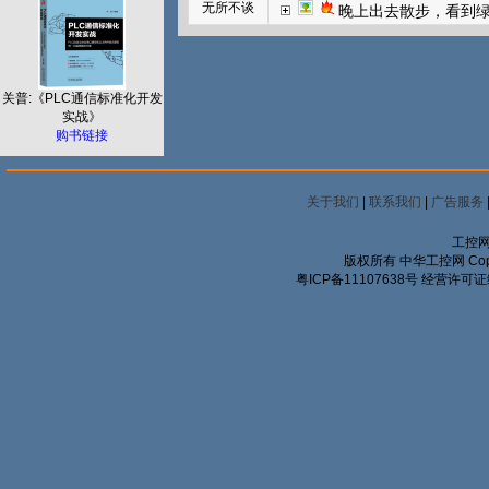
无所不谈
晚上出去散步，看到
关普:《PLC通信标准化开发
实战》
购书链接
关于我们
|
联系我们
|
广告服务
工控网
版权所有 中华工控网 Copyrigh
粤ICP备11107638号
经营许可证编