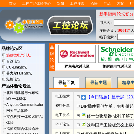
首页
工控产品体验中心
新闻
工控搜索
论坛
产品
方案
厂
新手指南
论坛积分
用户名：
1053117
注册会员：
人
帖子搜索：
品
品牌论坛区
牌
施耐德电气论坛
论
台达论坛
坛
罗克韦尔讨论区
施耐德电气讨论区
CC-Link论坛
菲力尔FLIR论坛
泓格论坛
最新回复
最新主题
精华
产品体验论坛区
北辰网耦器与分布式
电工技术
【今日话题】显示屏（202
I/O 一体机体
Anybus Communicator
资料分享
DIP插件看似简单，实则做
网关产品体验
电工技术
修一台驱动器 让我了解
实点科技一体式I/O产品
体验
PLC论坛
这种国产工控板怎么上载程
福禄克综合体验论坛
电工技术