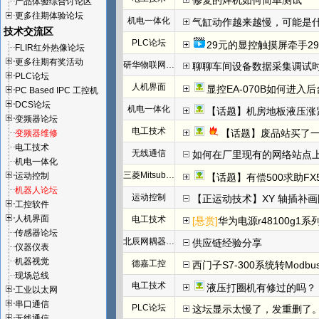
修复的焊机如何简单测试
产品体验综合讨论区
更多往期体验论坛
机电一体化
气缸动作越来越慢，可能是
技术交流区
PLC论坛
29元的显控触摸屏牵手29
FLIR红外热像论坛
更多往期有奖活动
研华物联网论坛
聊聊车间设备数据采集调试
PLC论坛
人机界面
显控EA-070B如何进入
PC Based IPC 工控机
DCS论坛
机电一体化
【话题】机房地板液压涨
变频器论坛
电工技术
【话题】废品站买了
变频器维修
电工技术
无线通信
如何在厂里现有的网络站点
机电一体化
三菱Mitsubishi
运动控制
【话题】有偿500求助FX
机器人论坛
运动控制
【正运动技术】XY 轴插补
工控软件
人机界面
电工技术
[悬赏]
华为电源r48100g1系
传感器论坛
北辰网耦器与分布式 I/O 一体机体
供应链经验分享
仪器仪表
机器视觉
德嘉工控
西门子S7-300系统转Modb
现场总线
电工技术
液压打圈机有修过的吗？
工业以太网
串口通信
PLC论坛
这坛显示太慢了，发重删了
无线通信