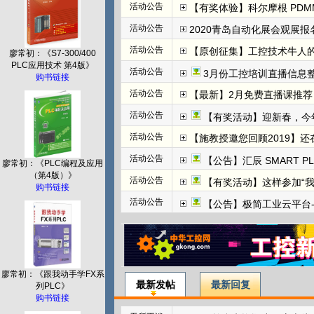
活动公告
【有奖体验】科尔摩根 PDMM+
活动公告
2020青岛自动化展会观展报名
活动公告
【原创征集】工控技术牛人
廖常初：《S7-300/400
PLC应用技术 第4版》
活动公告
3月份工控培训直播信息整
购书链接
活动公告
【最新】2月免费直播课推荐：
活动公告
【有奖活动】迎新春，今
活动公告
【施教授邀您回顾2019】
活动公告
【公告】汇辰 SMART P
廖常初：《PLC编程及应用
（第4版）》
活动公告
【有奖活动】这样参加“
购书链接
活动公告
【公告】极简工业云平台-边
廖常初：《跟我动手学FX系
最新发帖
最新回复
列PLC》
购书链接