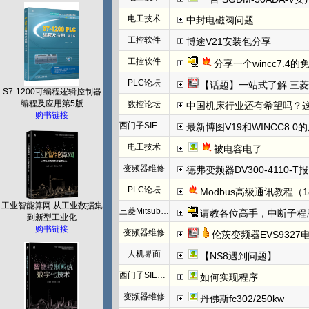
电工技术
中封电磁阀问题
工控软件
博途V21安装包分享
工控软件
分享一个wincc7.4
PLC论坛
【话题】一站式了解 三菱FX5U CCLINK I
S7-1200可编程逻辑控制器
编程及应用第5版
数控论坛
中国机床行业还有希望吗？
购书链接
西门子SIEMENS
最新博图V19和WINCC8.0
电工技术
被电容电了
变频器维修
德弗变频器DV300-4110-T报N
PLC论坛
Modbus高级通讯教程（1
工业智能算网 从工业数据集
三菱Mitsubishi
请教各位高手，中断子程
到新型工业化
购书链接
变频器维修
伦茨变频器EVS932
人机界面
【NS8遇到问题】
西门子SIEMENS
如何实现程序
变频器维修
丹佛斯fc302/250kw