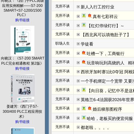
向晓汉：《西门子PLC高级
应用实例精解——S7-200
无所不谈
新人入行工控行业
SMART+S7-1200/1500
PLC》
无所不谈
真有七彩祥云
购书链接
无所不谈
【红灯停绿灯行】～
无所不谈
【西北风可以填饱肚子了】
职场人生
学徒看
无所不谈
吐槽一下，工商银行
向晓汉：《S7-200 SMART
无所不谈
玩音响玩到高烧的人   
PLC完全精通教程 第2版》
购书链接
无所不谈
西班牙加时赛1比0夺冠 阿根
无所不谈
一个手机绑定一个宽带 又要
无所不谈
【向日葵，记忆中不是这
无所不谈
英格兰6-4法国获2026年世
姜建芳:《西门子S7-
无所不谈
婚后梯形图程序
300/400 PLC工程应用技
术》
无所不谈
哈哈，老板买的便宜伺服
购书链接
无所不谈
都老啦 。。。。