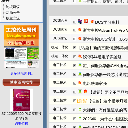
站务
电工技术
与时俱进，拆解、简介、汇川E
论坛建议
活动公告
版主交流
DCS论坛
DCS学习资料
DCS论坛
浙大中控AdvanTrol-Pro
DCS论坛
浙大中控DCS培训（JX-3
机电一体化
【话题】新的三菱伺服驱动器上
机电一体化
[分享]44道电子实验题
电工技术
汇川伺服驱动器CAN通讯
更多论坛周刊..
电工技术
伺服驱动器一块芯片通过
电工技术
电烙铁哪家强
电工技术
【话题】两个不同品牌
电工技术
[悬赏]
【话题】这个指示灯老
电工技术
大師們：有修過這板的嗎
S7-1200/1500 PLC应用技
电工技术
术 第3版
2026年，为什么中国还
购书链接
电工技术
一台 SGDM-50ADA-