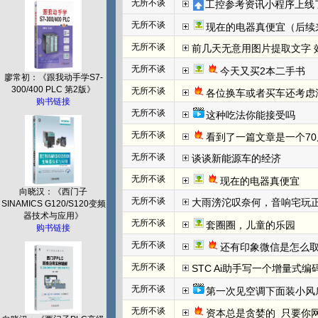
无所不谈
工控参考资讯小程序上线
无所不谈
现在的电器真便宜（后续
无所不谈
前几天无意用图片提取文字 效
无所不谈
今天又买2本二手书
廖常初：《跟我动手学S7-
300/400 PLC 第2版》
无所不谈
各位换车或者买车还考虑
购书链接
无所不谈
这种吃法你能接受吗
无所不谈
看到了一篇文章是一个70
无所不谈
谈谈新能源车的经济
无所不谈
现在的电器真便宜
向晓汉：《西门子
无所不谈
大雨滂沱叹奈何，音响宅玩
SINAMICS G120/S120变频
器技术与应用》
无所不谈
套圈圈，儿童的乐园
购书链接
无所不谈
还有印象微信是怎么取
无所不谈
STC Ai助手写一个增量式
无所不谈
第一次见空调下面装小风
无所不谈
资本总是贪婪的  只要你网