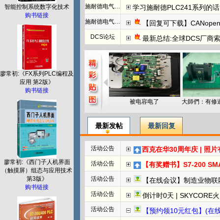
施耐德电气PLC
学习施耐德PLC241系列
智能控制系统数字化技术
购书链接
施耐德电气PLC
【回复可下载】CANope
DCS论坛
最新总结:全球DCS厂商索
廖常初:《FX系列PLC编程及
应用 第2版》
购书链接
被电容电了
最新发帖
最新回复
活动公告
西克在华30周年庆 | 照
廖常初:《西门子人机界面
活动公告
【有奖赠书】S7-200 SMART PL
（触摸屏）组态与应用技术
第3版》
活动公告
【在线会议】制造业物联
购书链接
活动公告
倒计时0天 | SKYCORE火山湖超级工
活动公告
【预约领10元红包】(在线直播)