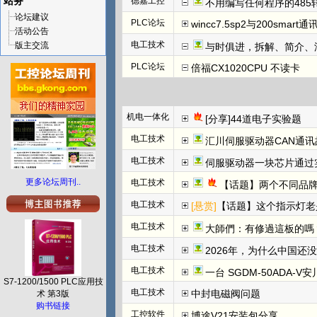
站务
德嘉工控
不用编写任何程序的485
论坛建议
PLC论坛
wincc7.5sp2与200smart
活动公告
电工技术
版主交流
与时俱进，拆解、简介、汇川E
PLC论坛
倍福CX1020CPU 不读卡
机电一体化
[分享]44道电子实验题
电工技术
汇川伺服驱动器CAN通讯
电工技术
伺服驱动器一块芯片通过
更多论坛周刊..
电工技术
【话题】两个不同品牌
电工技术
[悬赏]
【话题】这个指示灯老
电工技术
大師們：有修過這板的嗎
电工技术
2026年，为什么中国还
电工技术
一台 SGDM-50ADA-
S7-1200/1500 PLC应用技
电工技术
中封电磁阀问题
术 第3版
购书链接
工控软件
博途V21安装包分享