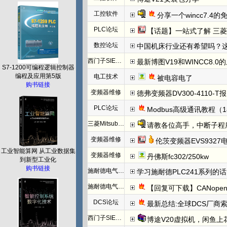
工控软件
分享一个wincc7.4
PLC论坛
【话题】一站式了解 三菱FX5U CCLINK I
数控论坛
中国机床行业还有希望吗？
西门子SIEMENS
最新博图V19和WINCC8.0
S7-1200可编程逻辑控制器
编程及应用第5版
电工技术
被电容电了
购书链接
变频器维修
德弗变频器DV300-4110-T报N
PLC论坛
Modbus高级通讯教程（1
三菱Mitsubishi
请教各位高手，中断子程
变频器维修
伦茨变频器EVS932
工业智能算网 从工业数据集
变频器维修
丹佛斯fc302/250kw
到新型工业化
购书链接
施耐德电气PLC
学习施耐德PLC241系列
施耐德电气PLC
【回复可下载】CANope
DCS论坛
最新总结:全球DCS厂商索
西门子SIEMENS
博途V20虚拟机，闲鱼上