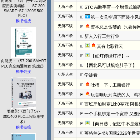
向晓汉：《西门子PLC高级
应用实例精解——S7-200
无所不谈
STC Ai助手写一个增量式
SMART+S7-1200/1500
PLC》
无所不谈
第一次见空调下面装小风
购书链接
无所不谈
资本总是贪婪的  只要你网
无所不谈
新人入行工控行业
无所不谈
真有七彩祥云
无所不谈
【红灯停绿灯行】～
向晓汉：《S7-200 SMART
无所不谈
【西北风可以填饱肚子了】
PLC完全精通教程 第2版》
购书链接
职场人生
学徒看
无所不谈
吐槽一下，工商银行
无所不谈
玩音响玩到高烧的人   
无所不谈
西班牙加时赛1比0夺冠 阿根
姜建芳:《西门子S7-
无所不谈
一个手机绑定一个宽带 又要
300/400 PLC工程应用技
术》
无所不谈
【向日葵，记忆中不是这
购书链接
无所不谈
英格兰6-4法国获2026年世