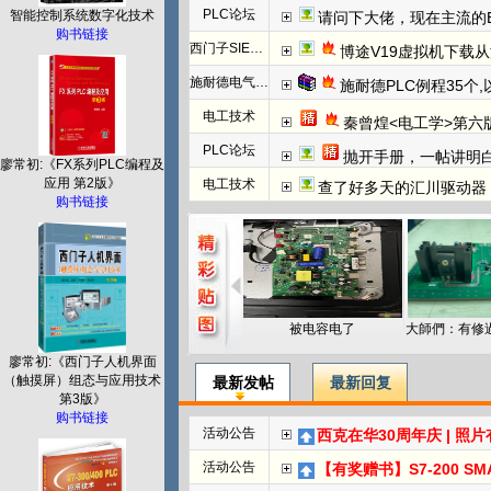
PLC论坛
智能控制系统数字化技术
请问下大佬，现在主流的EtherC
购书链接
西门子SIEMENS
博途V19虚拟机下载
施耐德电气PLC
施耐德PLC例程35个
电工技术
秦曾煌<电工学>第六
PLC论坛
抛开手册，一帖讲明白欧姆龙NC模块
廖常初:《FX系列PLC编程及
应用 第2版》
电工技术
查了好多天的汇川驱动器
购书链接
被电容电了
廖常初:《西门子人机界面
（触摸屏）组态与应用技术
最新发帖
最新回复
第3版》
购书链接
活动公告
西克在华30周年庆 | 照
活动公告
【有奖赠书】S7-200 SMART PL