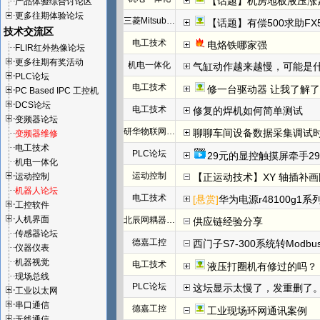
【话题】机房地板液压涨
产品体验综合讨论区
更多往期体验论坛
三菱Mitsubishi
【话题】有偿500求助FX
技术交流区
电工技术
电烙铁哪家强
FLIR红外热像论坛
更多往期有奖活动
机电一体化
气缸动作越来越慢，可能是
PLC论坛
电工技术
修一台驱动器 让我了解
PC Based IPC 工控机
DCS论坛
电工技术
修复的焊机如何简单测试
变频器论坛
研华物联网论坛
聊聊车间设备数据采集调试
变频器维修
电工技术
PLC论坛
29元的显控触摸屏牵手29
机电一体化
运动控制
运动控制
【正运动技术】XY 轴插补
机器人论坛
电工技术
[悬赏]
华为电源r48100g1系
工控软件
人机界面
北辰网耦器与分布式 I/O 一体机体
供应链经验分享
传感器论坛
德嘉工控
西门子S7-300系统转Modb
仪器仪表
机器视觉
电工技术
液压打圈机有修过的吗？
现场总线
PLC论坛
这坛显示太慢了，发重删了
工业以太网
串口通信
德嘉工控
工业现场环网通讯案例
无线通信