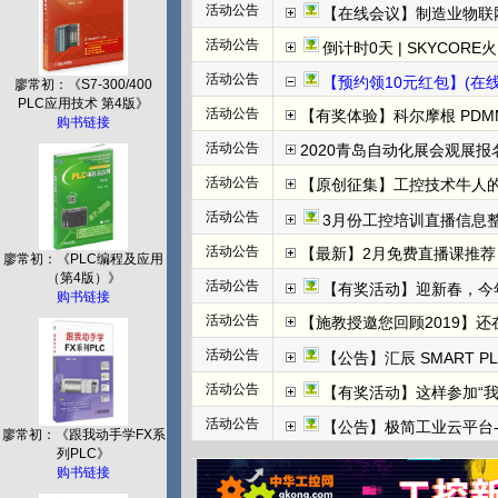
活动公告
【在线会议】制造业物联
活动公告
倒计时0天 | SKYCORE火山湖超级工
活动公告
【预约领10元红包】(在线直播)
廖常初：《S7-300/400
PLC应用技术 第4版》
活动公告
【有奖体验】科尔摩根 PDMM+
购书链接
活动公告
2020青岛自动化展会观展报名
活动公告
【原创征集】工控技术牛人
活动公告
3月份工控培训直播信息整
活动公告
【最新】2月免费直播课推荐：
廖常初：《PLC编程及应用
（第4版）》
活动公告
【有奖活动】迎新春，今
购书链接
活动公告
【施教授邀您回顾2019】
活动公告
【公告】汇辰 SMART P
活动公告
【有奖活动】这样参加“
活动公告
【公告】极简工业云平台-边
廖常初：《跟我动手学FX系
列PLC》
购书链接