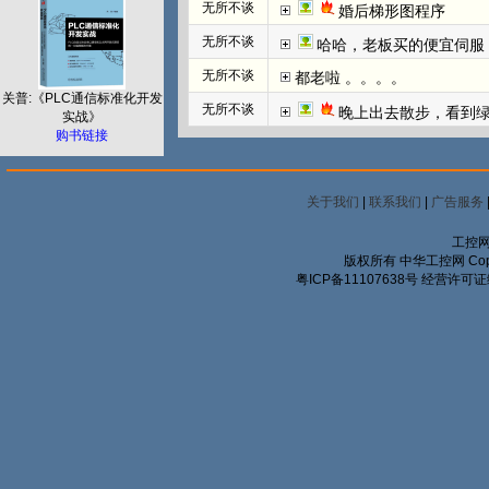
无所不谈
婚后梯形图程序
无所不谈
哈哈，老板买的便宜伺服
无所不谈
都老啦 。。。。
关普:《PLC通信标准化开发
无所不谈
晚上出去散步，看到
实战》
购书链接
关于我们
|
联系我们
|
广告服务
工控网
版权所有 中华工控网 Copyrigh
粤ICP备11107638号
经营许可证编