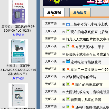
最新发帖
最新回复
无所不谈
工控参考资讯小程序上线
廖常初：《跟我动手学S7-
300/400 PLC 第2版》
无所不谈
现在的电器真便宜（后续
购书链接
无所不谈
前几天无意用图片提取文字 效
无所不谈
今天又买2本二手书
无所不谈
各位换车或者买车还考虑油
无所不谈
这种吃法你能接受吗
向晓汉：《西门子
无所不谈
看到了一篇文章是一个70
SINAMICS G120/S120变频
器技术与应用》
无所不谈
谈谈新能源车的经济
购书链接
无所不谈
现在的电器真便宜
无所不谈
大雨滂沱叹奈何，音响宅玩
无所不谈
套圈圈，儿童的乐园
无所不谈
还有印象微信是怎么取