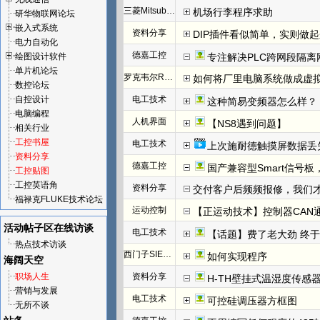
三菱Mitsubishi
机场行李程序求助
研华物联网论坛
嵌入式系统
资料分享
DIP插件看似简单，实则做
电力自动化
德嘉工控
绘图设计软件
专注解决PLC跨网段隔离
单片机论坛
罗克韦尔Rockwell(AB)
如何将厂里电脑系统做成虚
数控论坛
自控设计
电工技术
这种简易变频器怎么样？
电脑编程
人机界面
【NS8遇到问题】
相关行业
工控书屋
电工技术
上次施耐德触摸屏数据丢
资料分享
德嘉工控
国产兼容型Smart信号板，
工控贴图
工控英语角
资料分享
交付客户后频频报修，我们才发
福禄克FLUKE技术论坛
运动控制
【正运动技术】控制器CAN
活动帖子区
在线访谈
电工技术
【话题】费了老大劲 终于把I
热点技术访谈
西门子SIEMENS
如何实现程序
海阔天空
职场人生
资料分享
H-TH壁挂式温湿度传感
营销与发展
电工技术
可控硅调压器方框图
无所不谈