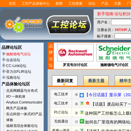
首页
工控产品体验中心
新闻
工控搜索
论坛
产品
方案
厂
新手指南
论坛积分
用户名：
1053109
注册会员：
人
帖子搜索：
品
品牌论坛区
牌
施耐德电气论坛
论
台达论坛
坛
罗克韦尔讨论区
施耐德电气讨论区
CC-Link论坛
菲力尔FLIR论坛
泓格论坛
最新回复
最新主题
精华
产品体验论坛区
北辰网耦器与分布式
电工技术
【今日话题】显示屏（202
I/O 一体机体
Anybus Communicator
电工技术
【话题】废品站买了
网关产品体验
PLC论坛
这种国产工控板怎么上载程
实点科技一体式I/O产品
体验
无线通信
如何在厂里现有的网络站
福禄克综合体验论坛
机电一体化