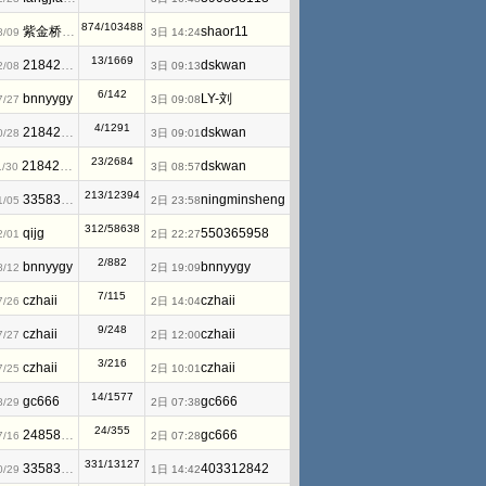
874/103488
紫金桥软件
shaor11
8/09
3日 14:24
13/1669
2184263820
dskwan
2/08
3日 09:13
6/142
bnnyygy
LY-刘
7/27
3日 09:08
4/1291
2184263820
dskwan
0/28
3日 09:01
23/2684
2184263820
dskwan
1/30
3日 08:57
213/12394
3358319970
ningminsheng
1/05
2日 23:58
312/58638
qijg
550365958
2/01
2日 22:27
2/882
bnnyygy
bnnyygy
8/12
2日 19:09
7/115
czhaii
czhaii
7/26
2日 14:04
9/248
czhaii
czhaii
7/27
2日 12:00
3/216
czhaii
czhaii
7/25
2日 10:01
14/1577
gc666
gc666
8/29
2日 07:38
24/355
2485846506
gc666
7/16
2日 07:28
331/13127
3358319970
403312842
0/29
1日 14:42