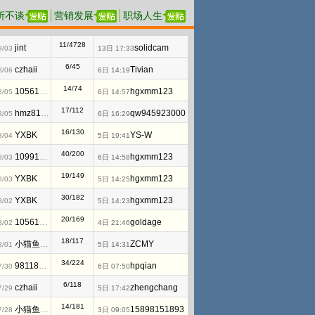
所不谈
营销发展
职场人生
11/4728
jint
solidcam
9/03
13日 17:33
6/45
czhaii
Tivian
8/06
6日 14:19
14/74
1056128144
hgxmm123
8/05
6日 14:57
17/112
hmz810220
qw945923000
8/05
6日 16:29
16/130
YXBK
YS-W
8/04
5日 19:41
40/200
1099171258
hgxmm123
8/03
6日 14:58
19/149
YXBK
hgxmm123
8/03
5日 14:25
30/182
YXBK
hgxmm123
8/02
5日 14:23
20/169
1056128144
goldage
8/02
4日 21:46
18/117
小猫鱼MAWheF
ZCMY
8/01
5日 14:31
34/224
981183833
hpqian
7/30
6日 07:50
6/118
czhaii
zhengchang
7/29
5日 17:42
14/181
小猫鱼MAWheF
15898151893
7/28
3日 09:05