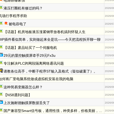
电烙铁哪家强
2026/0
液压打圈机有修过的吗？
2026/0
机场行李程序求助
2026/0
被电容电了
2026/0
【话题】机房地板液压涨紧钢带放卷机搞到怀疑人生
2026/0
DIP插件看似简单，实则做起来全是坑——今天把流程拆开聊一聊
2026/0
【话题】废品站买了一个伺服电机
2026/0
29元的显控触摸屏牵手29元Fx3u
2026/0
专注解决PLC跨网段隔离网络通讯问题
2026/0
请教各位高手，中断子程序ST输入及格式（疑似破案了）。
2026/0
如何将厂里电脑系统做成虚拟机安装在我的电脑
2026/0
这种简易变频器怎么样？
2026/0
【NS8遇到问题】
2026/0
上次施耐德触摸屏数据丢失了
2026/0
国产兼容型Smart信号板，通用性强，种类多样，价格美丽，完美兼容。
2026/0