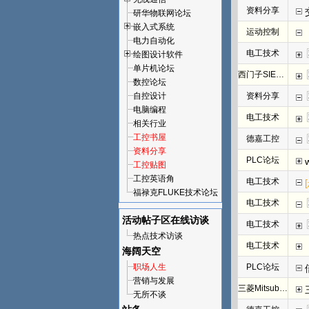
资料分享
研华物联网论坛
嵌入式系统
运动控制
电力自动化
电工技术
绘图设计软件
单片机论坛
西门子SIEMENS
数控论坛
自控设计
资料分享
电脑编程
电工技术
相关行业
工控书屋
德嘉工控
资料分享
PLC论坛
工控贴图
工控英语角
电工技术
福禄克FLUKE技术论坛
电工技术
活动帖子区
在线访谈
电工技术
热点技术访谈
电工技术
海阔天空
职场人生
PLC论坛
营销与发展
三菱Mitsubishi
无所不谈