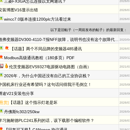
三菱FX3GA怎么连接以太网通讯？
2026/0
安装博图V16显示出错
2026/0
wincc7.0版本连接1200plc方法看过来
2026/0
以下是旧帖子（一周前发布的帖子）的最新回复：
德弗变频器DV300-4110-T报NFF故障，说明书也没有这个故障代码大神们指教一下
2020/0
【话题】两个不同品牌的变频器485通讯
2026/0
Modbus高级通讯教程（180多页）PDF
2020/1
伦茨变频器EVS9327电源驱动电路图（自画）
2021/0
2026年，为什么中国还没有自己的工业协议栈？
2026/0
中国机床行业还有希望吗？这句话问得我汗毛倒立！
2025/0
博途V21安装包分享
2026/0
[悬赏]
【话题】这个指示灯老是坏
2026/0
丹佛斯fc302/250kw
2026/0
学习施耐德PLC241系列的话，该下载那个编程软件？
2026/0
【回复可下载】CANopen 协议通讯
2019/1