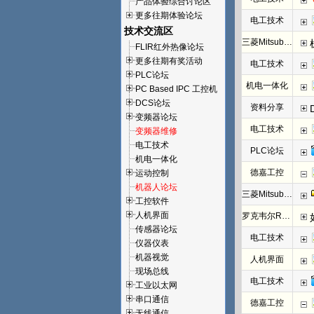
产品体验综合讨论区
更多往期体验论坛
电工技术
技术交流区
三菱Mitsubishi
FLIR红外热像论坛
更多往期有奖活动
电工技术
PLC论坛
机电一体化
PC Based IPC 工控机
DCS论坛
资料分享
变频器论坛
电工技术
变频器维修
电工技术
PLC论坛
机电一体化
德嘉工控
运动控制
机器人论坛
三菱Mitsubishi
工控软件
人机界面
罗克韦尔Rockwell(AB)
传感器论坛
电工技术
仪器仪表
机器视觉
人机界面
现场总线
电工技术
工业以太网
串口通信
德嘉工控
无线通信