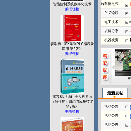
施耐德电气PLC
智能控制系统数字化技术
购书链接
PLC论坛
电工技术
资料分享
机器视觉
廖常初:《FX系列PLC编程及
应用 第2版》
购书链接
被
最新发帖
廖常初:《西门子人机界面
（触摸屏）组态与应用技术
第3版》
活动公告
购书链接
活动公告
活动公告