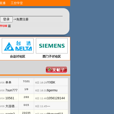
直播
工控学堂
->免费注册
39108
篇
台达讨论区
西门子讨论区
7/101
单单
YXBK
8/06
6日 16:29
1/9
7sun777
tigermu
8/06
6日 16:31
2/93
1056128144
1056128144
8/04
6日 11:46
0/15
大连德嘉工控WB
---
8/06
6日 11:45
23/235