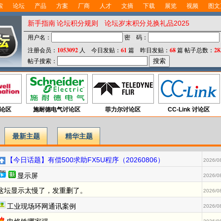
索
论坛
产品
方案
厂商
人才
文摘
下载
展览
视频
图文
新手指南
论坛积分规则
论坛岁末积分兑换礼品2025
用户名：
密 码：
1053092
61
68
28
注册会员：
人 今日发贴：
篇 昨日发贴：
篇
帖子总数：
帖子搜索：
论区
施耐德电气讨论区
菲力尔讨论区
CC-Link 讨论区
最新主题
精华主题
【今日话题】有偿500求助FX5U程序（20260806）
2026/0
显示屏
2026/0
这坛显示太慢了，发重删了。
2026/0
工业现场环网通讯案例
2026/0