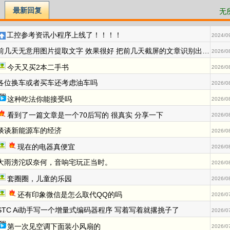
最新回复
无
工控参考资讯小程序上线了！！！！
2024/0
前几天无意用图片提取文字 效果很好 把前几天截屏的文章识别出来了
2026/0
今天又买2本二手书
2026/0
各位换车或者买车还考虑油车吗
2026/0
这种吃法你能接受吗
2026/0
看到了一篇文章是一个70后写的 很真实 分享一下
2026/0
谈谈新能源车的经济
2026/0
现在的电器真便宜
2026/0
大雨滂沱叹奈何，音响宅玩正当时。
2026/0
套圈圈，儿童的乐园
2026/0
还有印象微信是怎么取代QQ的吗
2026/0
STC Ai助手写一个增量式编码器程序 写着写着就撂挑子了
2026/0
第一次见空调下面装小风扇的
2026/0