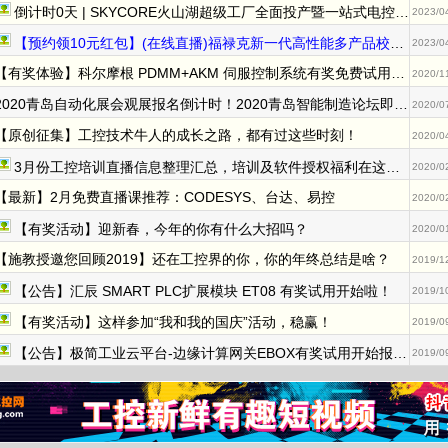
倒计时0天 | SKYCORE火山湖超级工厂全面投产暨一站式电控柜智能选配“e+”平台上线庆典精彩抢先看！
2023/0
【预约领10元红包】(在线直播)福禄克新一代高性能多产品校准器方案解读及实操演示
2023/0
【有奖体验】科尔摩根 PDMM+AKM 伺服控制系统有奖免费试用开始报名啦
2020/1
2020青岛自动化展会观展报名倒计时！2020青岛智能制造论坛即将开启
2020/0
【原创征集】工控技术牛人的成长之路，都有过这些时刻！
2020/0
3月份工控培训直播信息整理汇总，培训及软件授权福利在这了！
2020/0
【最新】2月免费直播课推荐：CODESYS、台达、易控
2020/0
【有奖活动】迎新春，今年的你有什么大招吗？
2020/0
【施教授邀您回顾2019】还在工控界的你，你的年终总结是啥？
2019/1
【公告】汇辰 SMART PLC扩展模块 ET08 有奖试用开始啦！
2019/1
【有奖活动】这样参加“我和我的国庆”活动，稳赢！
2019/0
【公告】极简工业云平台-边缘计算网关EBOX有奖试用开始报名啦~
2019/0