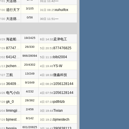
大连德嘉工控WB
---
7/31
31日 11:42
3/105
逍行天下
xuhuifox
7/30
31日 08:25
0/56
大连德嘉工控WB
---
7/30
30日 11:51
19/2425
海盗船长28TR
孟津电工
4/29
6日 14:32
26/330
877476825
877476825
7/29
5日 20:51
966/28094
641421537
blbl2004
2/02
5日 11:10
20/4302
jschenyao
YS-W
1/13
4日 19:46
13/249
三航
微鑫科技
7/27
4日 18:32
9/1649
3640933127
1056128144
8/18
4日 08:26
4/232
电气小白
1056128144
6/26
4日 07:56
28/382
gk_0
pdthtzb
7/28
4日 07:18
2/456
limingjidian
Tivian
4/04
3日 19:44
8/142
bjmestech
bjmestech
7/29
3日 19:21
601/20825
fangjianwen
390838113
2/23
3日 16:43