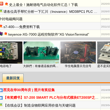
2020/0
史上最全！施耐德电气自动化软件汇总！下载
请各位高手帮忙分析一下汇川（Inovance）MD38PC1 PLC 通讯板程序状态的问题，谢谢！
2026/0
中封电磁阀问题
2026/0
s7-400----免费资料下载
2011/1
keyence-XG-7000:远程控制软件“XG VisionTerminal”
2020/0
电容电了
大師們：有修過這板的嗎？誰有電路圖
学生电脑显示无信号
是不是买
最新回复
西克在华30周年庆 | 照片有奖征集
2024/0
【有奖赠书】S7-200 SMART PLC与分布式模块ET200SP之间的PROFINET IO通信
2024/0
【在线会议】制造业物联网应用价值与关键问题
2023/0