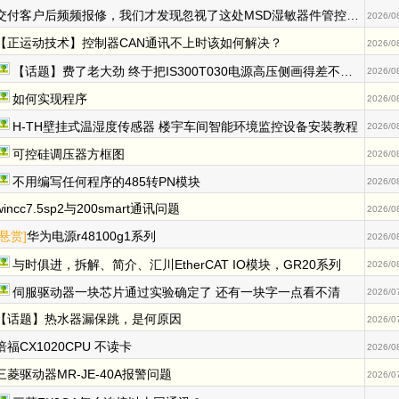
交付客户后频频报修，我们才发现忽视了这处MSD湿敏器件管控的细节
2026/0
【正运动技术】控制器CAN通讯不上时该如何解决？
2026/0
【话题】费了老大劲 终于把IS300T030电源高压侧画得差不多了
2026/0
如何实现程序
2026/0
H-TH壁挂式温湿度传感器 楼宇车间智能环境监控设备安装教程
2026/0
可控硅调压器方框图
2026/0
不用编写任何程序的485转PN模块
2026/0
wincc7.5sp2与200smart通讯问题
2026/0
[悬赏]
华为电源r48100g1系列
2026/0
与时俱进，拆解、简介、汇川EtherCAT IO模块，GR20系列
2026/0
伺服驱动器一块芯片通过实验确定了 还有一块字一点看不清
2026/0
【话题】热水器漏保跳，是何原因
2026/0
倍福CX1020CPU 不读卡
2026/0
三菱驱动器MR-JE-40A报警问题
2026/0