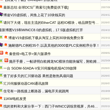
最新总结:全球DCS厂商索引[免费提供下载]
2007/0
博途V20虚拟机，闲鱼上花了10块钱买的
2024/1
请问下大佬，现在主流的EtherCAT 远程IO模块，啥品牌型号的好用，B格高一些
2026/0
最新博图V19和WINCC8.0的虚拟机，17.5版虚拟机打开
2024/1
博途V19虚拟机下载从淘宝上买的30块钱免费分享
2023/1
施耐德PLC例程35个,以及其他的3000套PLC实例程序分享！
2021/0
2009/0
秦曾煌<电工学>第六版课件
2025/0
抛开手册，一帖讲明白欧姆龙NC模块功能块编写，附欧姆龙IR变址寄存器精髓 <有功能块附件>
一台 SGDM-50ADA-V安川伺服电机报AC09故障
2026/0
查了好多天的汇川驱动器 果然是散热风扇问题
2026/0
汇川伺服驱动器CAN通讯故障
2026/0
住宅有一路线接上断路器，漏电开关就跳闸
2019/0
11KW电机发烫
2026/0
找的资料和大家分享一下：西门子WINCC训练营视屏，共46个视屏，对想学习wincc很有帮助。
2020/1