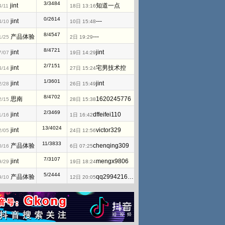
3/3484
jint
知道一点
4/11
18日 13:16
0/2614
jint
---
4/10
10日 15:48
8/4547
产品体验
---
1/25
2日 19:29
8/4721
jint
jint
7/07
19日 14:29
2/7151
jint
宅男技术控
4/14
27日 15:24
1/3601
jint
jint
2/28
26日 15:49
8/4702
思南
1620245776
2/15
28日 15:38
2/3469
jint
dffeifei110
1/16
1日 16:42
13/4024
jint
victor329
2/05
24日 12:56
11/3833
产品体验
chenqing309
0/16
6日 07:25
7/3107
jint
mengx9806
9/29
19日 18:24
5/2444
产品体验
qq2994216177
9/10
12日 20:05