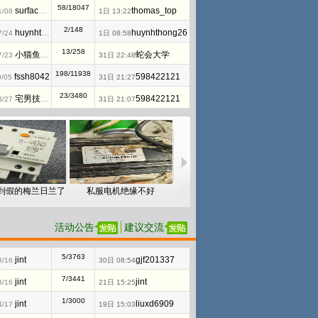
58/18047
surfacersnow
thomas_top
1/08
1日 13:22
2/148
huynhthong26
huynhthong26
7/24
1日 08:58
13/258
小猫鱼MAWheF
蛇会大学
7/23
31日 22:48
198/11938
fssh8042
598422121
0/05
31日 21:27
23/3480
宅男技术控
598422121
3/27
31日 21:07
到假的梅兰日兰了
私服电机绝缘不好
FSCD-4A接地电磁锁请教如何使用
活动公告
建议交流
5/3763
jint
gjf201337
8/16
30日 08:54
7/3441
jint
jint
8/16
21日 15:25
1/3000
jint
liuxd6909
4/17
19日 15:03