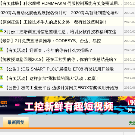
【有奖体验】科尔摩根 PDMM+AKM 伺服控制系统有奖免费试用开始报名啦
2020/1
2020青岛自动化展会观展报名倒计时！2020青岛智能制造论坛即将开启
2020/0
【原创征集】工控技术牛人的成长之路，都有过这些时刻！
2020/0
3月份工控培训直播信息整理汇总，培训及软件授权福利在这了！
2020/0
【最新】2月免费直播课推荐：CODESYS、台达、易控
2020/0
【有奖活动】迎新春，今年的你有什么大招吗？
2020/0
【施教授邀您回顾2019】还在工控界的你，你的年终总结是啥？
2019/1
【公告】汇辰 SMART PLC扩展模块 ET08 有奖试用开始啦！
2019/1
【有奖活动】这样参加“我和我的国庆”活动，稳赢！
2019/0
【公告】极简工业云平台-边缘计算网关EBOX有奖试用开始报名啦~
2019/0
最新回复
无