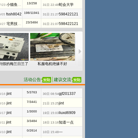
13/258
小猫鱼MAWheF
蛇会大学
7/23
31日 22:48
198/11941
fssh8042
598422121
0/05
31日 21:27
23/3484
宅男技术控
598422121
3/27
31日 21:07
到假的梅兰日兰了
私服电机绝缘不好
FSCD-4A接地电磁锁请教如何使用
活动公告
建议交流
5/3763
jint
gjf201337
8/16
30日 08:54
7/3441
jint
jint
8/16
21日 15:25
1/3000
jint
liuxd6909
4/17
19日 15:03
3/3484
jint
知道一点
4/11
18日 13:16
0/2614
jint
---
4/10
10日 15:48