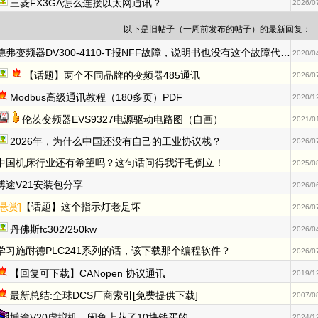
三菱FX3GA怎么连接以太网通讯？
2026/0
以下是旧帖子（一周前发布的帖子）的最新回复：
德弗变频器DV300-4110-T报NFF故障，说明书也没有这个故障代码大神们指教一下
2020/0
【话题】两个不同品牌的变频器485通讯
2026/0
Modbus高级通讯教程（180多页）PDF
2020/1
伦茨变频器EVS9327电源驱动电路图（自画）
2021/0
2026年，为什么中国还没有自己的工业协议栈？
2026/0
中国机床行业还有希望吗？这句话问得我汗毛倒立！
2025/0
博途V21安装包分享
2026/0
[悬赏]
【话题】这个指示灯老是坏
2026/0
丹佛斯fc302/250kw
2026/0
学习施耐德PLC241系列的话，该下载那个编程软件？
2026/0
【回复可下载】CANopen 协议通讯
2019/1
最新总结:全球DCS厂商索引[免费提供下载]
2007/0
博途V20虚拟机，闲鱼上花了10块钱买的
2024/1