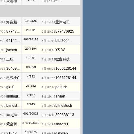
大连德嘉工控WB
---
7/31
31日 11:42
19/2426
海盗船长28TR
孟津电工
4/29
6日 14:32
26/331
877476825
877476825
7/29
5日 20:51
966/28118
641421537
blbl2004
2/02
5日 11:10
20/4304
jschenyao
YS-W
1/13
4日 19:46
13/251
三航
微鑫科技
7/27
4日 18:32
9/1650
3640933127
1056128144
8/18
4日 08:26
4/232
电气小白
1056128144
6/26
4日 07:56
28/382
gk_0
pdthtzb
7/28
4日 07:18
2/457
limingjidian
Tivian
4/04
3日 19:44
8/145
bjmestech
bjmestech
7/29
3日 19:21
601/20828
fangjianwen
390838113
2/23
3日 16:43
874/103499
紫金桥软件
shaor11
8/09
3日 14:24
13/1675
2184263820
dskwan
2/08
3日 09:13