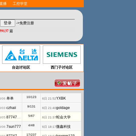
直播
工控学堂
->免费注册
39137
篇
台达讨论区
西门子讨论区
10/123
单单
YXBK
8/06
6日 21:52
9/131
czhaii
goldage
8/03
6日 21:40
5/67
877476825
蛇会大学
8/05
6日 21:37
4/48
7sun777
微鑫科技
8/06
6日 18:17
17/237