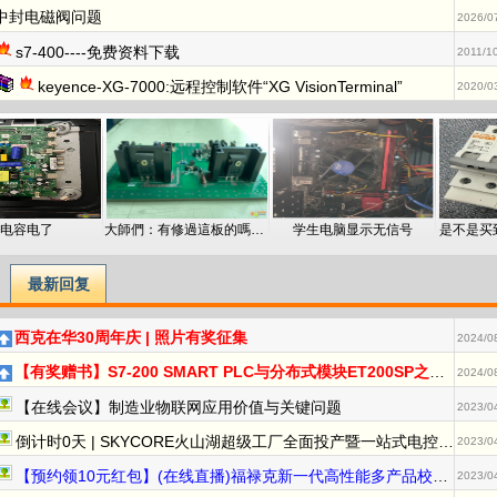
中封电磁阀问题
2026/0
s7-400----免费资料下载
2011/1
keyence-XG-7000:远程控制软件“XG VisionTerminal”
2020/0
电容电了
大師們：有修過這板的嗎？誰有電路圖
学生电脑显示无信号
是不是买
最新回复
西克在华30周年庆 | 照片有奖征集
2024/0
【有奖赠书】S7-200 SMART PLC与分布式模块ET200SP之间的PROFINET IO通信
2024/0
【在线会议】制造业物联网应用价值与关键问题
2023/0
倒计时0天 | SKYCORE火山湖超级工厂全面投产暨一站式电控柜智能选配“e+”平台上线庆典精彩抢先看！
2023/0
【预约领10元红包】(在线直播)福禄克新一代高性能多产品校准器方案解读及实操演示
2023/0