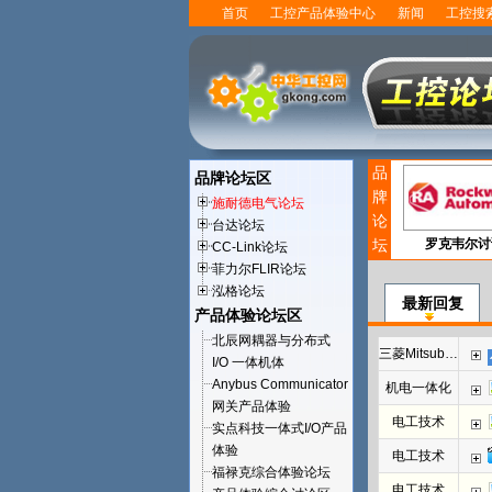
首页
工控产品体验中心
新闻
工控搜
品
品牌论坛区
牌
施耐德电气论坛
论
台达论坛
坛
罗克韦尔讨
CC-Link论坛
菲力尔FLIR论坛
泓格论坛
最新回复
产品体验论坛区
北辰网耦器与分布式
三菱Mitsubishi
I/O 一体机体
Anybus Communicator
机电一体化
网关产品体验
电工技术
实点科技一体式I/O产品
体验
电工技术
福禄克综合体验论坛
电工技术