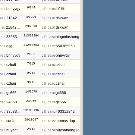
6/144
bnnyygy
LY-刘
7/27
3日 09:08
4/1296
2184263820
dskwan
0/28
3日 09:01
23/2690
2184263820
dskwan
1/30
3日 08:57
213/12394
3358319970
ningminsheng
1/05
2日 23:58
312/58653
qijg
550365958
2/01
2日 22:27
2/882
bnnyygy
bnnyygy
8/12
2日 19:09
7/115
czhaii
czhaii
7/26
2日 14:04
9/248
czhaii
czhaii
7/27
2日 12:00
3/216
czhaii
czhaii
7/25
2日 10:01
14/1579
gc666
gc666
8/29
2日 07:38
24/355
2485846506
gc666
7/16
2日 07:28
331/13136
3358319970
403312842
0/29
1日 14:42
58/18047
surfacersnow
thomas_top
1/08
1日 13:22
2/148
huynhthong26
huynhthong26
7/24
1日 08:58