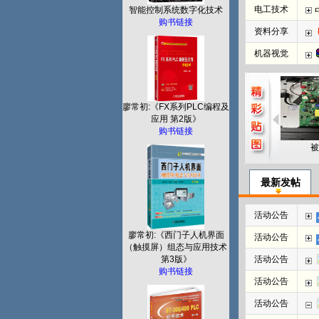
电工技术
智能控制系统数字化技术
购书链接
资料分享
机器视觉
廖常初:《FX系列PLC编程及
应用 第2版》
购书链接
被
最新发帖
活动公告
廖常初:《西门子人机界面
活动公告
（触摸屏）组态与应用技术
第3版》
活动公告
购书链接
活动公告
活动公告