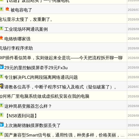
【话题】废品站买了一个伺服电机
2026/0
被电容电了
2026/0
这坛显示太慢了，发重删了。
2026/0
工业现场环网通讯案例
2026/0
电烙铁哪家强
2026/0
机场行李程序求助
2026/0
DIP插件看似简单，实则做起来全是坑——今天把流程拆开聊一聊
2026/0
29元的显控触摸屏牵手29元Fx3u
2026/0
专注解决PLC跨网段隔离网络通讯问题
2026/0
请教各位高手，中断子程序ST输入及格式（疑似破案了）。
2026/0
如何将厂里电脑系统做成虚拟机安装在我的电脑
2026/0
这种简易变频器怎么样？
2026/0
【NS8遇到问题】
2026/0
上次施耐德触摸屏数据丢失了
2026/0
国产兼容型Smart信号板，通用性强，种类多样，价格美丽，完美兼容。
2026/0