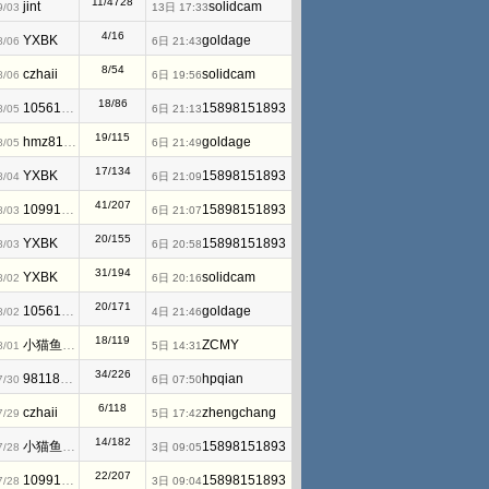
11/4728
jint
solidcam
9/03
13日 17:33
4/16
YXBK
goldage
8/06
6日 21:43
8/54
czhaii
solidcam
8/06
6日 19:56
18/86
1056128144
15898151893
8/05
6日 21:13
19/115
hmz810220
goldage
8/05
6日 21:49
17/134
YXBK
15898151893
8/04
6日 21:09
41/207
1099171258
15898151893
8/03
6日 21:07
20/155
YXBK
15898151893
8/03
6日 20:58
31/194
YXBK
solidcam
8/02
6日 20:16
20/171
1056128144
goldage
8/02
4日 21:46
18/119
小猫鱼MAWheF
ZCMY
8/01
5日 14:31
34/226
981183833
hpqian
7/30
6日 07:50
6/118
czhaii
zhengchang
7/29
5日 17:42
14/182
小猫鱼MAWheF
15898151893
7/28
3日 09:05
22/207
1099171258
15898151893
7/28
3日 09:04