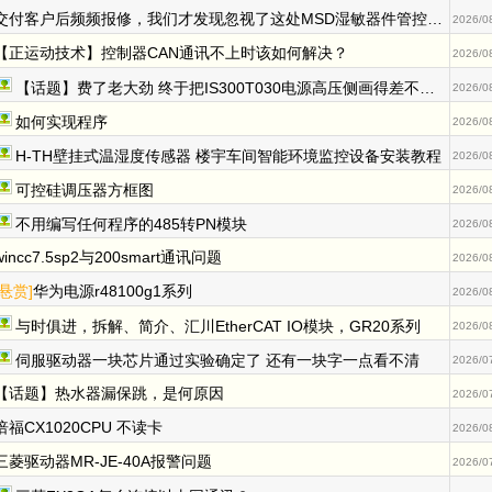
交付客户后频频报修，我们才发现忽视了这处MSD湿敏器件管控的细节
2026/0
【正运动技术】控制器CAN通讯不上时该如何解决？
2026/0
【话题】费了老大劲 终于把IS300T030电源高压侧画得差不多了
2026/0
如何实现程序
2026/0
H-TH壁挂式温湿度传感器 楼宇车间智能环境监控设备安装教程
2026/0
可控硅调压器方框图
2026/0
不用编写任何程序的485转PN模块
2026/0
wincc7.5sp2与200smart通讯问题
2026/0
[悬赏]
华为电源r48100g1系列
2026/0
与时俱进，拆解、简介、汇川EtherCAT IO模块，GR20系列
2026/0
伺服驱动器一块芯片通过实验确定了 还有一块字一点看不清
2026/0
【话题】热水器漏保跳，是何原因
2026/0
倍福CX1020CPU 不读卡
2026/0
三菱驱动器MR-JE-40A报警问题
2026/0