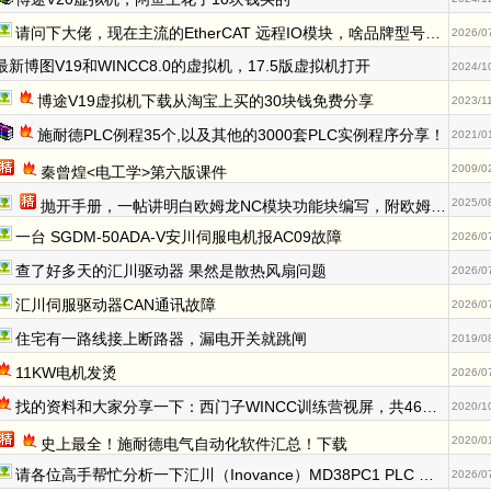
请问下大佬，现在主流的EtherCAT 远程IO模块，啥品牌型号的好用，B格高一些
2026/0
最新博图V19和WINCC8.0的虚拟机，17.5版虚拟机打开
2024/1
博途V19虚拟机下载从淘宝上买的30块钱免费分享
2023/1
施耐德PLC例程35个,以及其他的3000套PLC实例程序分享！
2021/0
2009/0
秦曾煌<电工学>第六版课件
2025/0
抛开手册，一帖讲明白欧姆龙NC模块功能块编写，附欧姆龙IR变址寄存器精髓 <有功能块附件>
一台 SGDM-50ADA-V安川伺服电机报AC09故障
2026/0
查了好多天的汇川驱动器 果然是散热风扇问题
2026/0
汇川伺服驱动器CAN通讯故障
2026/0
住宅有一路线接上断路器，漏电开关就跳闸
2019/0
11KW电机发烫
2026/0
找的资料和大家分享一下：西门子WINCC训练营视屏，共46个视屏，对想学习wincc很有帮助。
2020/1
2020/0
史上最全！施耐德电气自动化软件汇总！下载
请各位高手帮忙分析一下汇川（Inovance）MD38PC1 PLC 通讯板程序状态的问题，谢谢！
2026/0