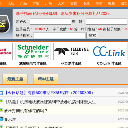
索
论坛
产品
方案
厂商
人才
文摘
下载
展览
视频
图文
新手指南
论坛积分规则
论坛岁末积分兑换礼品2025
用户名：
密 码：
1053093
83
68
28
注册会员：
人 今日发贴：
篇 昨日发贴：
篇
帖子总数：
帖子搜索：
论区
施耐德电气讨论区
菲力尔讨论区
CC-Link 讨论区
最新主题
精华主题
【今日话题】有偿500求助FX5U程序（20260806）
2026/0
【话题】机房地板液压涨紧钢带放卷机搞到怀疑人生
2026/0
液压打圈机有修过的吗？
2026/0
显示屏
2026/0