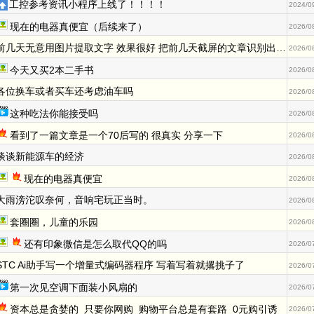
工控参考资讯小程序上线了！！！！
2024/0
现在的电器真便宜（后续来了）
2026/0
前几天无意用图片提取文字 效果很好 把前几天截屏的文章识别出来了
2026/0
今天又买2本二手书
2026/0
各位换车或者买车还考虑油车吗
2026/0
这种吃法你能接受吗
2026/0
看到了一篇文章是一个70后写的 很真实 分享一下
2026/0
谈谈新能源车的经济
2026/0
现在的电器真便宜
2026/0
大雨滂沱叹奈何，音响宅玩正当时。
2026/0
套圈圈，儿童的乐园
2026/0
还有印象微信是怎么取代QQ的吗
2026/0
STC Ai助手写一个增量式编码器程序 写着写着就撂挑子了
2026/0
第一次见空调下面装小风扇的
2026/0
资本总是贪婪的  只要你网购  购物平台总是有套路  0元购引诱
2026/0