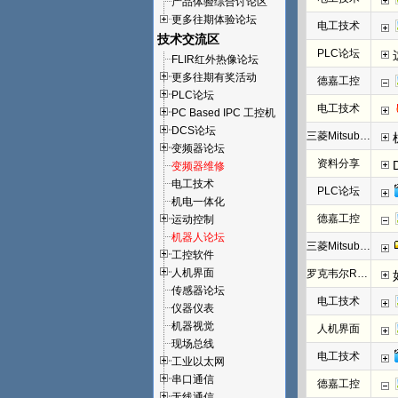
产品体验综合讨论区
更多往期体验论坛
电工技术
技术交流区
PLC论坛
FLIR红外热像论坛
更多往期有奖活动
德嘉工控
PLC论坛
电工技术
PC Based IPC 工控机
DCS论坛
三菱Mitsubishi
变频器论坛
资料分享
变频器维修
电工技术
PLC论坛
机电一体化
德嘉工控
运动控制
机器人论坛
三菱Mitsubishi
工控软件
人机界面
罗克韦尔Rockwell(AB)
传感器论坛
电工技术
仪器仪表
机器视觉
人机界面
现场总线
电工技术
工业以太网
串口通信
德嘉工控
无线通信