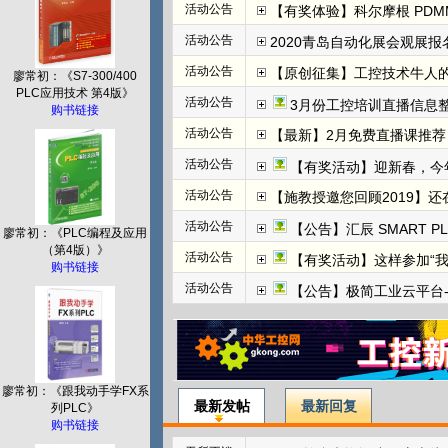
活动公告
【有奖体验】科尔摩根 PDMM+
活动公告
2020青岛自动化展会观展报名
活动公告
【原创征集】工控技术牛人
廖常初：《S7-300/400
PLC应用技术 第4版》
活动公告
3月份工控培训直播信息整
购书链接
活动公告
【最新】2月免费直播课推荐：
活动公告
【有奖活动】迎新春，今
活动公告
【施教授邀您回顾2019】
活动公告
【公告】汇辰 SMART P
廖常初：《PLC编程及应用
（第4版）》
活动公告
【有奖活动】这样参加“
购书链接
活动公告
【公告】极简工业云平台-边
廖常初：《跟我动手学FX系
最新发帖
最新回复
列PLC》
购书链接