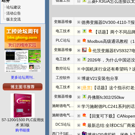
站务
德嘉工控
三菱FX3GA怎么连接以
论坛建议
活动公告
版主交流
变频器维修
德弗变频器DV300-4110-T报N
电工技术
【话题】两个不同品牌
PLC论坛
Modbus高级通讯教程（1
变频器维修
伦茨变频器EVS932
电工技术
2026年，为什么中国还
数控论坛
中国机床行业还有希望吗？
更多论坛周刊..
工控软件
博途V21安装包分享
电工技术
[悬赏]
【话题】这个指示灯老
变频器维修
丹佛斯fc302/250kw
施耐德电气PLC
学习施耐德PLC241系列
施耐德电气PLC
【回复可下载】CANope
S7-1200/1500 PLC应用技
DCS论坛
术 第3版
最新总结:全球DCS厂商索
购书链接
西门子SIEMENS
博途V20虚拟机，闲鱼上