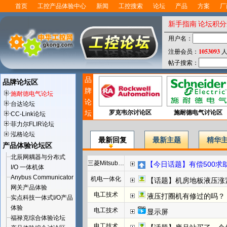
首页
工控产品体验中心
新闻
工控搜索
论坛
产品
方案
厂
新手指南
论坛积分
用户名：
1053093
注册会员：
人
帖子搜索：
品
品牌论坛区
牌
施耐德电气论坛
论
台达论坛
坛
罗克韦尔讨论区
施耐德电气讨论区
CC-Link论坛
菲力尔FLIR论坛
泓格论坛
最新回复
最新主题
精华
产品体验论坛区
北辰网耦器与分布式
三菱Mitsubishi
【今日话题】有偿500求助F
I/O 一体机体
Anybus Communicator
机电一体化
【话题】机房地板液压涨
网关产品体验
电工技术
液压打圈机有修过的吗？
实点科技一体式I/O产品
体验
电工技术
显示屏
福禄克综合体验论坛
电工技术