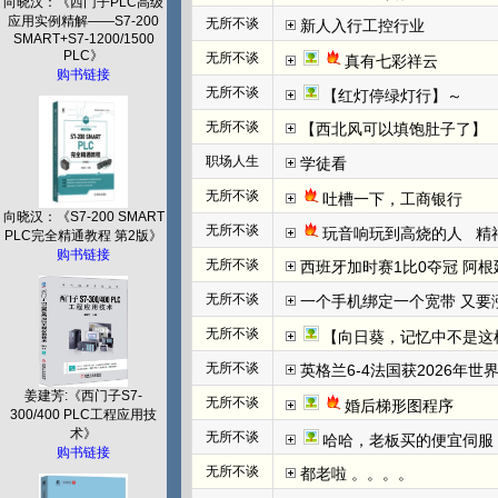
向晓汉：《西门子PLC高级
应用实例精解——S7-200
无所不谈
新人入行工控行业
SMART+S7-1200/1500
PLC》
无所不谈
真有七彩祥云
购书链接
无所不谈
【红灯停绿灯行】～
无所不谈
【西北风可以填饱肚子了】
职场人生
学徒看
无所不谈
吐槽一下，工商银行
向晓汉：《S7-200 SMART
无所不谈
玩音响玩到高烧的人   
PLC完全精通教程 第2版》
购书链接
无所不谈
西班牙加时赛1比0夺冠 阿根
无所不谈
一个手机绑定一个宽带 又要
无所不谈
【向日葵，记忆中不是这
无所不谈
英格兰6-4法国获2026年世
姜建芳:《西门子S7-
无所不谈
婚后梯形图程序
300/400 PLC工程应用技
术》
无所不谈
哈哈，老板买的便宜伺服
购书链接
无所不谈
都老啦 。。。。