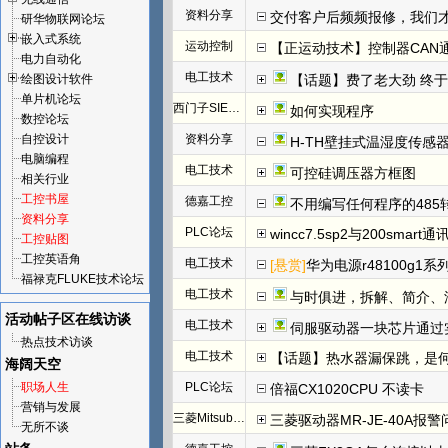
资料分享
交付客户后频频报修，我们才发
研华物联网论坛
嵌入式系统
运动控制
【正运动技术】控制器CAN
电力自动化
电工技术
绘图设计软件
【话题】费了老大劲 终于把I
单片机论坛
西门子SIEMENS
如何实现程序
数控论坛
自控设计
资料分享
H-TH壁挂式温湿度传感
电脑编程
电工技术
可控硅调压器方框图
相关行业
工控书屋
德嘉工控
不用编写任何程序的485
资料分享
PLC论坛
wincc7.5sp2与200smart
工控贴图
工控英语角
电工技术
[悬赏]
华为电源r48100g1系
福禄克FLUKE技术论坛
电工技术
与时俱进，拆解、简介、汇川E
活动帖子区
在线访谈
电工技术
伺服驱动器一块芯片通过
热点技术访谈
电工技术
【话题】热水器漏保跳，是
海阔天空
职场人生
PLC论坛
倍福CX1020CPU 不读卡
营销与发展
三菱Mitsubishi
三菱驱动器MR-JE-40A报警
无所不谈