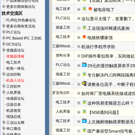
【话题】废品站买了一个
产品体验综合讨论区
更多往期体验论坛
电工技术
被电容电了
技术交流区
PLC论坛
这坛显示太慢了，发重删了
FLIR红外热像论坛
更多往期有奖活动
德嘉工控
工业现场环网通讯案例
PLC论坛
电工技术
电烙铁哪家强
PC Based IPC 工控机
DCS论坛
三菱Mitsubishi
机场行李程序求助
变频器论坛
资料分享
DIP插件看似简单，实则做
变频器维修
电工技术
PLC论坛
29元的显控触摸屏牵手29
机电一体化
德嘉工控
运动控制
专注解决PLC跨网段隔离
机器人论坛
三菱Mitsubishi
请教各位高手，中断子程
工控软件
人机界面
罗克韦尔Rockwell(AB)
如何将厂里电脑系统做成虚
传感器论坛
电工技术
这种简易变频器怎么样？
仪器仪表
机器视觉
人机界面
【NS8遇到问题】
现场总线
电工技术
上次施耐德触摸屏数据丢
工业以太网
串口通信
德嘉工控
国产兼容型Smart信号板，
无线通信