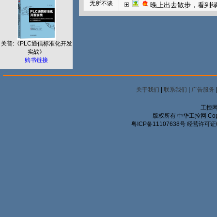
无所不谈
晚上出去散步，看到
关普:《PLC通信标准化开发
实战》
购书链接
关于我们
|
联系我们
|
广告服务
工控网
版权所有 中华工控网 Copyrigh
粤ICP备11107638号
经营许可证编