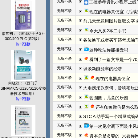
无所不谈
工控参考资讯小程序上线
无所不谈
现在的电器真便宜（后续
无所不谈
前几天无意用图片提取文字 效
无所不谈
今天又买2本二手书
廖常初：《跟我动手学S7-
300/400 PLC 第2版》
无所不谈
各位换车或者买车还考虑油
购书链接
无所不谈
这种吃法你能接受吗
无所不谈
看到了一篇文章是一个70
无所不谈
谈谈新能源车的经济
无所不谈
现在的电器真便宜
向晓汉：《西门子
无所不谈
大雨滂沱叹奈何，音响宅玩
SINAMICS G120/S120变频
器技术与应用》
无所不谈
套圈圈，儿童的乐园
购书链接
无所不谈
还有印象微信是怎么取
无所不谈
STC Ai助手写一个增量式
无所不谈
第一次见空调下面装小风
无所不谈
资本总是贪婪的  只要你网