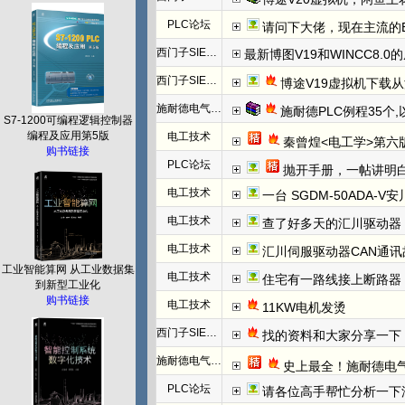
PLC论坛
请问下大佬，现在主流的EtherC
西门子SIEMENS
最新博图V19和WINCC8.0
西门子SIEMENS
博途V19虚拟机下载
施耐德电气PLC
施耐德PLC例程35个
S7-1200可编程逻辑控制器
编程及应用第5版
电工技术
秦曾煌<电工学>第六
购书链接
PLC论坛
抛开手册，一帖讲明白欧姆龙NC模块
电工技术
一台 SGDM-50ADA-
电工技术
查了好多天的汇川驱动器
电工技术
汇川伺服驱动器CAN通讯
工业智能算网 从工业数据集
电工技术
住宅有一路线接上断路器
到新型工业化
购书链接
电工技术
11KW电机发烫
西门子SIEMENS
找的资料和大家分享一下：西门子WINCC
施耐德电气PLC
史上最全！施耐德电
PLC论坛
请各位高手帮忙分析一下汇川（Inovanc