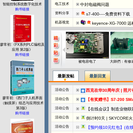
电工技术
中封电磁阀问题
智能控制系统数字化技术
购书链接
资料分享
s7-400----免费资料下载
机器视觉
keyence-XG-7000:远
廖常初:《FX系列PLC编程及
应用 第2版》
购书链接
被电容电了
最新发帖
最新回复
活动公告
西克在华30周年庆 | 照
廖常初:《西门子人机界面
活动公告
【有奖赠书】S7-200 SMART PL
（触摸屏）组态与应用技术
第3版》
活动公告
【在线会议】制造业物联
购书链接
活动公告
倒计时0天 | SKYCORE火山湖超级工
活动公告
【预约领10元红包】(在线直播)