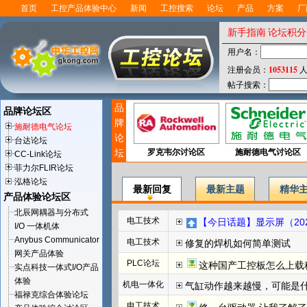
首页
工控产品体验中心
新闻
工控搜索
论坛
产品
方案
厂
新手指南
论坛积分
用户名：
1053115
注册会员：
人
帖子搜索：
品
品牌论坛区
牌
施耐德电气论坛
论
台达论坛
坛
罗克韦尔讨论区
施耐德电气讨论区
CC-Link论坛
菲力尔FLIR论坛
泓格论坛
最新回复
最新主题
精华
产品体验论坛区
北辰网耦器与分布式
电工技术
【今日话题】显示屏（202
I/O 一体机体
Anybus Communicator
电工技术
修复的焊机如何简单测试
网关产品体验
PLC论坛
这种国产工控板怎么上载程
实点科技一体式I/O产品
体验
机电一体化
气缸动作越来越慢，可能是
福禄克综合体验论坛
电工技术