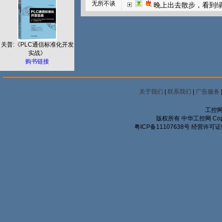
无所不谈
晚上出去散步，看到
关普:《PLC通信标准化开发
实战》
购书链接
关于我们
|
联系我们
|
广告服务
工控网
版权所有 中华工控网 Copyrigh
粤ICP备11107638号
经营许可证编