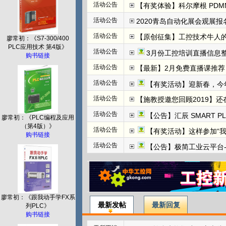
活动公告
【有奖体验】科尔摩根 PDMM+
活动公告
2020青岛自动化展会观展报名
活动公告
【原创征集】工控技术牛人
廖常初：《S7-300/400
PLC应用技术 第4版》
活动公告
3月份工控培训直播信息整
购书链接
活动公告
【最新】2月免费直播课推荐：
活动公告
【有奖活动】迎新春，今
活动公告
【施教授邀您回顾2019】
活动公告
【公告】汇辰 SMART P
廖常初：《PLC编程及应用
（第4版）》
活动公告
【有奖活动】这样参加“
购书链接
活动公告
【公告】极简工业云平台-边
廖常初：《跟我动手学FX系
最新发帖
最新回复
列PLC》
购书链接