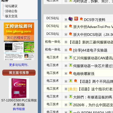
站务
电工技术
与时俱进，拆解、简介、汇川E
论坛建议
活动公告
版主交流
DCS论坛
DCS学习资料
DCS论坛
浙大中控AdvanTrol-Pro
DCS论坛
浙大中控DCS培训（JX-3
机电一体化
【话题】新的三菱伺服驱动器上
机电一体化
[分享]44道电子实验题
电工技术
汇川伺服驱动器CAN通讯
更多论坛周刊..
电工技术
伺服驱动器一块芯片通过
电工技术
电烙铁哪家强
电工技术
【话题】两个不同品牌
电工技术
[悬赏]
【话题】这个指示灯老
电工技术
大師們：有修過這板的嗎
S7-1200/1500 PLC应用技
电工技术
术 第3版
2026年，为什么中国还
购书链接
电工技术
一台 SGDM-50ADA-