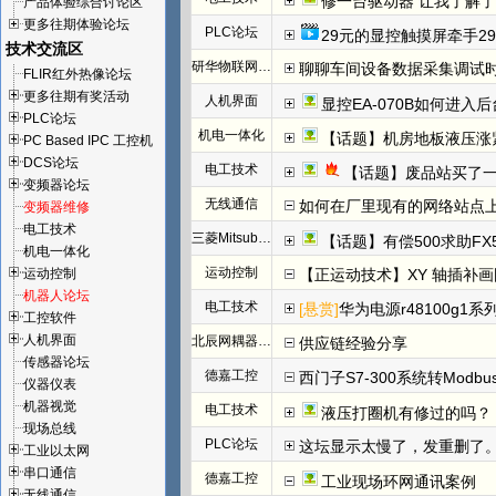
修一台驱动器 让我了解
产品体验综合讨论区
更多往期体验论坛
PLC论坛
29元的显控触摸屏牵手29
技术交流区
研华物联网论坛
聊聊车间设备数据采集调试
FLIR红外热像论坛
更多往期有奖活动
人机界面
显控EA-070B如何进入
PLC论坛
机电一体化
【话题】机房地板液压涨
PC Based IPC 工控机
DCS论坛
电工技术
【话题】废品站买了
变频器论坛
无线通信
如何在厂里现有的网络站点
变频器维修
电工技术
三菱Mitsubishi
【话题】有偿500求助FX
机电一体化
运动控制
运动控制
【正运动技术】XY 轴插补
机器人论坛
电工技术
[悬赏]
华为电源r48100g1系
工控软件
人机界面
北辰网耦器与分布式 I/O 一体机体
供应链经验分享
传感器论坛
德嘉工控
西门子S7-300系统转Modb
仪器仪表
机器视觉
电工技术
液压打圈机有修过的吗？
现场总线
PLC论坛
这坛显示太慢了，发重删了
工业以太网
串口通信
德嘉工控
工业现场环网通讯案例
无线通信