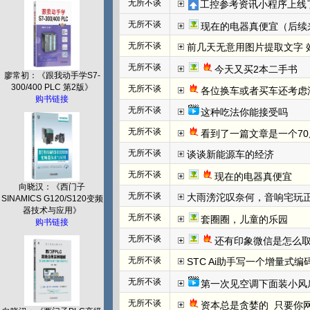
无所不谈
工控参考资讯小程序上线
无所不谈
现在的电器真便宜（后续
无所不谈
前几天无意用图片提取文字 效
无所不谈
今天又买2本二手书
廖常初：《跟我动手学S7-
300/400 PLC 第2版》
无所不谈
各位换车或者买车还考虑
购书链接
无所不谈
这种吃法你能接受吗
无所不谈
看到了一篇文章是一个70
无所不谈
谈谈新能源车的经济
无所不谈
现在的电器真便宜
向晓汉：《西门子
无所不谈
大雨滂沱叹奈何，音响宅玩
SINAMICS G120/S120变频
器技术与应用》
无所不谈
套圈圈，儿童的乐园
购书链接
无所不谈
还有印象微信是怎么取
无所不谈
STC Ai助手写一个增量式
无所不谈
第一次见空调下面装小风
无所不谈
资本总是贪婪的  只要你网