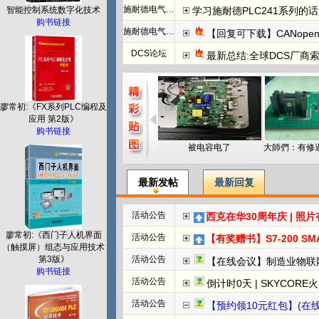
施耐德电气PLC
学习施耐德PLC241系列
智能控制系统数字化技术
购书链接
施耐德电气PLC
【回复可下载】CANope
DCS论坛
最新总结:全球DCS厂商索
廖常初:《FX系列PLC编程及
应用 第2版》
购书链接
被电容电了
最新发帖
最新回复
活动公告
西克在华30周年庆 | 照
廖常初:《西门子人机界面
活动公告
【有奖赠书】S7-200 SMART PL
（触摸屏）组态与应用技术
第3版》
活动公告
【在线会议】制造业物联
购书链接
活动公告
倒计时0天 | SKYCORE火山湖超级工
活动公告
【预约领10元红包】(在线直播)