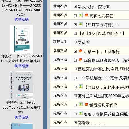
向晓汉：《西门子PLC高级
应用实例精解——S7-200
无所不谈
新人入行工控行业
SMART+S7-1200/1500
PLC》
无所不谈
真有七彩祥云
购书链接
无所不谈
【红灯停绿灯行】～
无所不谈
【西北风可以填饱肚子了】
职场人生
学徒看
无所不谈
吐槽一下，工商银行
向晓汉：《S7-200 SMART
无所不谈
玩音响玩到高烧的人   
PLC完全精通教程 第2版》
购书链接
无所不谈
西班牙加时赛1比0夺冠 阿根
无所不谈
一个手机绑定一个宽带 又要
无所不谈
【向日葵，记忆中不是这
无所不谈
英格兰6-4法国获2026年世
姜建芳:《西门子S7-
无所不谈
婚后梯形图程序
300/400 PLC工程应用技
术》
无所不谈
哈哈，老板买的便宜伺服
购书链接
无所不谈
都老啦 。。。。