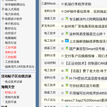
三菱Mitsubishi
机场行李程序求助
研华物联网论坛
嵌入式系统
资料分享
DIP插件看似简单，实则做
电力自动化
德嘉工控
绘图设计软件
专注解决PLC跨网段隔离
单片机论坛
罗克韦尔Rockwell(AB)
如何将厂里电脑系统做成虚
数控论坛
自控设计
电工技术
这种简易变频器怎么样？
电脑编程
电工技术
上次施耐德触摸屏数据丢
相关行业
工控书屋
德嘉工控
国产兼容型Smart信号板，
资料分享
资料分享
交付客户后频频报修，我们才发
工控贴图
工控英语角
运动控制
【正运动技术】控制器CAN
福禄克FLUKE技术论坛
电工技术
【话题】费了老大劲 终于把I
活动帖子区
在线访谈
资料分享
H-TH壁挂式温湿度传感
热点技术访谈
电工技术
可控硅调压器方框图
海阔天空
职场人生
德嘉工控
不用编写任何程序的485
营销与发展
PLC论坛
wincc7.5sp2与200smart
无所不谈