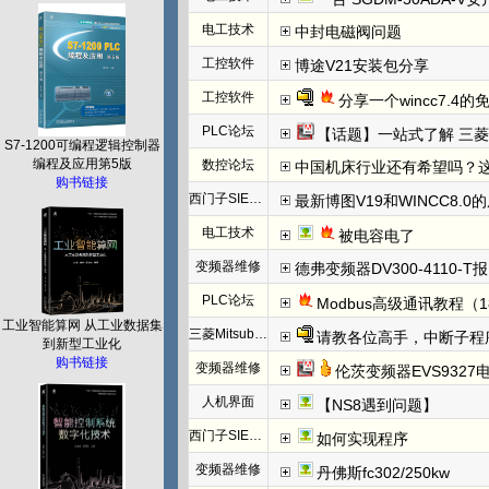
电工技术
中封电磁阀问题
工控软件
博途V21安装包分享
工控软件
分享一个wincc7.4
PLC论坛
【话题】一站式了解 三菱FX5U CCLINK I
S7-1200可编程逻辑控制器
编程及应用第5版
数控论坛
中国机床行业还有希望吗？
购书链接
西门子SIEMENS
最新博图V19和WINCC8.0
电工技术
被电容电了
变频器维修
德弗变频器DV300-4110-T报N
PLC论坛
Modbus高级通讯教程（1
工业智能算网 从工业数据集
三菱Mitsubishi
请教各位高手，中断子程
到新型工业化
购书链接
变频器维修
伦茨变频器EVS932
人机界面
【NS8遇到问题】
西门子SIEMENS
如何实现程序
变频器维修
丹佛斯fc302/250kw