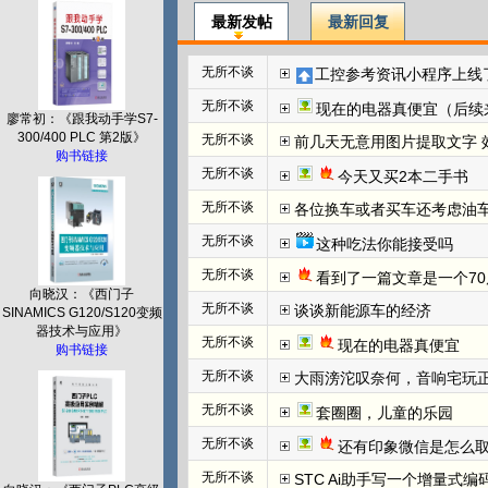
最新发帖
最新回复
无所不谈
工控参考资讯小程序上线
无所不谈
现在的电器真便宜（后续
廖常初：《跟我动手学S7-
300/400 PLC 第2版》
无所不谈
前几天无意用图片提取文字 效
购书链接
无所不谈
今天又买2本二手书
无所不谈
各位换车或者买车还考虑油
无所不谈
这种吃法你能接受吗
无所不谈
看到了一篇文章是一个70
向晓汉：《西门子
无所不谈
谈谈新能源车的经济
SINAMICS G120/S120变频
器技术与应用》
无所不谈
现在的电器真便宜
购书链接
无所不谈
大雨滂沱叹奈何，音响宅玩
无所不谈
套圈圈，儿童的乐园
无所不谈
还有印象微信是怎么取
无所不谈
STC Ai助手写一个增量式