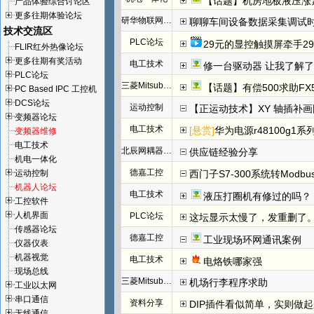
【话题】机房地板液压涨
产品体验综合讨论区
更多往期体验论坛
研华物联网论坛
聊聊车间设备数据采集调试
技术交流区
PLC论坛
29元的显控触摸屏牵手29
FLIR红外热像论坛
更多往期有奖活动
电工技术
修一台驱动器 让我了解
PLC论坛
三菱Mitsubishi
【话题】有偿500求助FX
PC Based IPC 工控机
DCS论坛
运动控制
【正运动技术】XY 轴插补
变频器论坛
电工技术
[悬赏]
华为电源r48100g1系
变频器维修
电工技术
北辰网耦器与分布式 I/O 一体机体
供应链经验分享
机电一体化
德嘉工控
运动控制
西门子S7-300系统转Modb
机器人论坛
电工技术
液压打圈机有修过的吗？
工控软件
人机界面
PLC论坛
这坛显示太慢了，发重删了
传感器论坛
德嘉工控
工业现场环网通讯案例
仪器仪表
机器视觉
电工技术
电烙铁哪家强
现场总线
三菱Mitsubishi
机场行李程序求助
工业以太网
串口通信
资料分享
DIP插件看似简单，实则做
无线通信