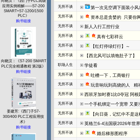
向晓汉：《西门子PLC高级
应用实例精解——S7-200
无所不谈
第一次见空调下面装小风
SMART+S7-1200/1500
PLC》
无所不谈
资本总是贪婪的  只要你网
购书链接
无所不谈
新人入行工控行业
无所不谈
真有七彩祥云
无所不谈
【红灯停绿灯行】～
无所不谈
【西北风可以填饱肚子了】
向晓汉：《S7-200 SMART
职场人生
学徒看
PLC完全精通教程 第2版》
购书链接
无所不谈
吐槽一下，工商银行
无所不谈
玩音响玩到高烧的人   
无所不谈
西班牙加时赛1比0夺冠 阿根
无所不谈
一个手机绑定一个宽带 又要
姜建芳:《西门子S7-
无所不谈
【向日葵，记忆中不是这
300/400 PLC工程应用技
术》
无所不谈
英格兰6-4法国获2026年世
购书链接
无所不谈
婚后梯形图程序