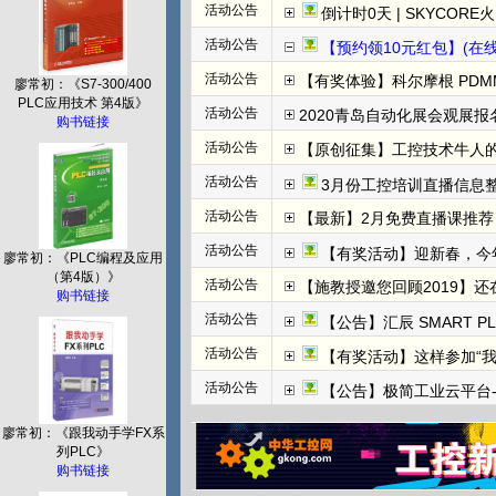
活动公告
倒计时0天 | SKYCORE火山湖超级工
活动公告
【预约领10元红包】(在线直播)
活动公告
【有奖体验】科尔摩根 PDMM+
廖常初：《S7-300/400
PLC应用技术 第4版》
活动公告
2020青岛自动化展会观展报名
购书链接
活动公告
【原创征集】工控技术牛人
活动公告
3月份工控培训直播信息整
活动公告
【最新】2月免费直播课推荐：
活动公告
【有奖活动】迎新春，今
廖常初：《PLC编程及应用
（第4版）》
活动公告
【施教授邀您回顾2019】
购书链接
活动公告
【公告】汇辰 SMART P
活动公告
【有奖活动】这样参加“
活动公告
【公告】极简工业云平台-边
廖常初：《跟我动手学FX系
列PLC》
购书链接