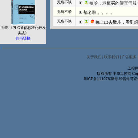
无所不谈
哈哈，老板买的便宜伺服
无所不谈
都老啦 。。。。
无所不谈
晚上出去散步，看到
关普:《PLC通信标准化开发
实战》
购书链接
关于我们
|
联系我们
|
广告服务
工控网
版权所有 中华工控网 Copyrigh
粤ICP备11107638号
经营许可证编