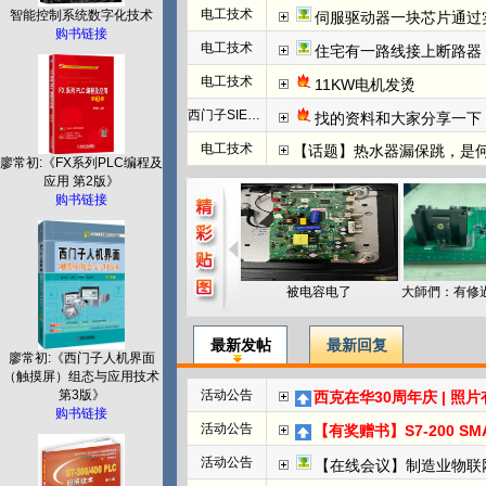
电工技术
智能控制系统数字化技术
伺服驱动器一块芯片通过
购书链接
电工技术
住宅有一路线接上断路器
电工技术
11KW电机发烫
西门子SIEMENS
找的资料和大家分享一下：西门子WINCC
电工技术
【话题】热水器漏保跳，是
廖常初:《FX系列PLC编程及
应用 第2版》
购书链接
被电容电了
最新发帖
最新回复
廖常初:《西门子人机界面
（触摸屏）组态与应用技术
第3版》
活动公告
西克在华30周年庆 | 照
购书链接
活动公告
【有奖赠书】S7-200 SMART PL
活动公告
【在线会议】制造业物联