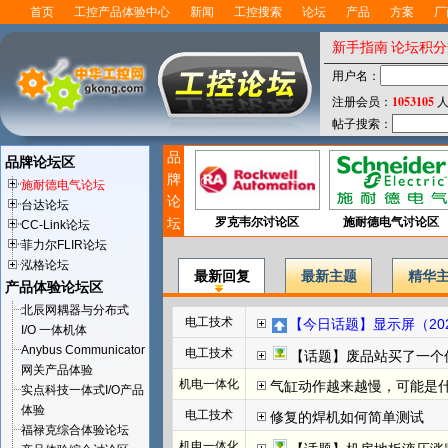
首页
工控产品体验中心
新闻
工控搜索
论坛
产品
方案
厂
新手指南
论坛积分
用户名：
1053105
注册会员：
人
帖子搜索：
品
品牌论坛区
牌
施耐德电气论坛
论
台达论坛
坛
罗克韦尔讨论区
施耐德电气讨论区
CC-Link论坛
菲力尔FLIR论坛
泓格论坛
最新回复
最新主题
精华
产品体验论坛区
北辰网耦器与分布式
电工技术
【今日话题】显示屏（202
I/O 一体机体
Anybus Communicator
电工技术
【话题】废品站买了一个
网关产品体验
机电一体化
气缸动作越来越慢，可能是
实点科技一体式I/O产品
体验
电工技术
修复的焊机如何简单测试
福禄克综合体验论坛
机电一体化