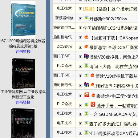
电工技术
[悬赏]
【话题】这个指示灯老
变频器维修
丹佛斯fc302/250kw
施耐德电气PLC
学习施耐德PLC241系列
施耐德电气PLC
【回复可下载】CANope
S7-1200可编程逻辑控制器
编程及应用第5版
DCS论坛
最新总结:全球DCS厂商索
购书链接
西门子SIEMENS
博途V20虚拟机，闲鱼上
PLC论坛
请问下大佬，现在主流的EtherC
西门子SIEMENS
博途V19虚拟机下载
施耐德电气PLC
施耐德PLC例程35个
工业智能算网 从工业数据集
电工技术
秦曾煌<电工学>第六
到新型工业化
购书链接
PLC论坛
抛开手册，一帖讲明白欧姆龙NC模块
电工技术
一台 SGDM-50ADA-
电工技术
查了好多天的汇川驱动器
电工技术
汇川伺服驱动器CAN通讯