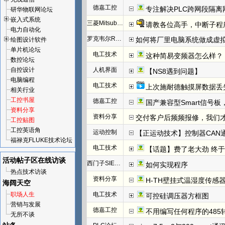
德嘉工控
专注解决PLC跨网段隔离
研华物联网论坛
嵌入式系统
三菱Mitsubishi
请教各位高手，中断子程
电力自动化
罗克韦尔Rockwell(AB)
如何将厂里电脑系统做成虚
绘图设计软件
单片机论坛
电工技术
这种简易变频器怎么样？
数控论坛
自控设计
人机界面
【NS8遇到问题】
电脑编程
电工技术
上次施耐德触摸屏数据丢
相关行业
工控书屋
德嘉工控
国产兼容型Smart信号板，
资料分享
资料分享
交付客户后频频报修，我们才发
工控贴图
工控英语角
运动控制
【正运动技术】控制器CAN
福禄克FLUKE技术论坛
电工技术
【话题】费了老大劲 终于把I
活动帖子区
在线访谈
西门子SIEMENS
如何实现程序
热点技术访谈
资料分享
H-TH壁挂式温湿度传感
海阔天空
职场人生
电工技术
可控硅调压器方框图
营销与发展
德嘉工控
不用编写任何程序的485
无所不谈