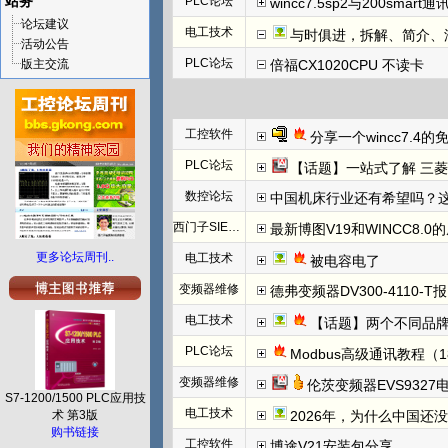
站务
PLC论坛
wincc7.5sp2与200smart
论坛建议
电工技术
与时俱进，拆解、简介、汇川E
活动公告
PLC论坛
版主交流
倍福CX1020CPU 不读卡
工控软件
分享一个wincc7.4
PLC论坛
【话题】一站式了解 三菱FX5U CCLINK I
数控论坛
中国机床行业还有希望吗？
西门子SIEMENS
最新博图V19和WINCC8.0
更多论坛周刊..
电工技术
被电容电了
变频器维修
德弗变频器DV300-4110-T报N
电工技术
【话题】两个不同品牌
PLC论坛
Modbus高级通讯教程（1
变频器维修
伦茨变频器EVS932
S7-1200/1500 PLC应用技
电工技术
术 第3版
2026年，为什么中国还
购书链接
工控软件
博途V21安装包分享