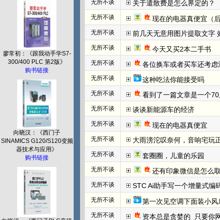
无所不谈
关于遣散费是怎么界定的？
无所不谈
现在的电器真便宜（
无所不谈
前几天无意用图片提取文字 效
无所不谈
今天又买2本二手书
廖常初：《跟我动手学S7-
300/400 PLC 第2版》
无所不谈
各位换车或者买车还考虑
购书链接
无所不谈
这种吃法你能接受吗
无所不谈
看到了一篇文章是一个70
无所不谈
谈谈新能源车的经济
无所不谈
现在的电器真便宜
向晓汉：《西门子
无所不谈
大雨滂沱叹奈何，音响宅玩
SINAMICS G120/S120变频
器技术与应用》
无所不谈
套圈圈，儿童的乐园
购书链接
无所不谈
还有印象微信是怎么取
无所不谈
STC Ai助手写一个增量式
无所不谈
第一次见空调下面装小风
无所不谈
资本总是贪婪的  只要你网