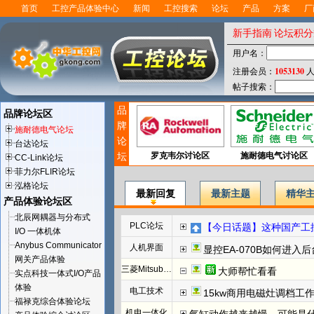
首页
工控产品体验中心
新闻
工控搜索
论坛
产品
方案
厂
新手指南
论坛积分
用户名：
1053130
注册会员：
人
帖子搜索：
品
品牌论坛区
牌
施耐德电气论坛
论
台达论坛
坛
罗克韦尔讨论区
施耐德电气讨论区
CC-Link论坛
菲力尔FLIR论坛
泓格论坛
最新回复
最新主题
精华
产品体验论坛区
北辰网耦器与分布式
PLC论坛
【今日话题】这种国产工控板怎么上载程序
I/O 一体机体
Anybus Communicator
人机界面
显控EA-070B如何进入
网关产品体验
三菱Mitsubishi
大师帮忙看看
实点科技一体式I/O产品
体验
电工技术
15kw商用电磁灶调档工
福禄克综合体验论坛
机电一体化