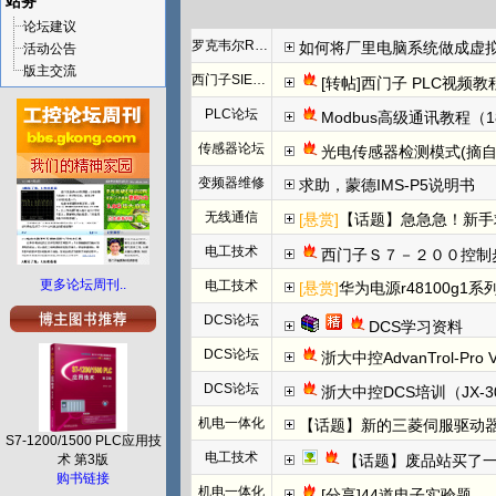
站务
论坛建议
罗克韦尔Rockwell(AB)
如何将厂里电脑系统做成虚
活动公告
版主交流
西门子SIEMENS
[转帖]西门子 PLC视频教
PLC论坛
Modbus高级通讯教程（1
传感器论坛
光电传感器检测模式(摘自
变频器维修
求助，蒙德IMS-P5说明书
无线通信
[悬赏]
【话题】急急急！新手求高人解答
电工技术
西门子Ｓ７－２００控制
更多论坛周刊..
电工技术
[悬赏]
华为电源r48100g1系
DCS论坛
DCS学习资料
DCS论坛
浙大中控AdvanTrol-Pro
DCS论坛
浙大中控DCS培训（JX-3
机电一体化
【话题】新的三菱伺服驱动器上
S7-1200/1500 PLC应用技
电工技术
术 第3版
【话题】废品站买了
购书链接
机电一体化
[分享]44道电子实验题