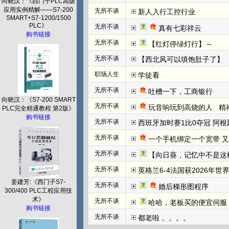
向晓汉：《西门子PLC高级
应用实例精解——S7-200
无所不谈
新人入行工控行业
SMART+S7-1200/1500
PLC》
无所不谈
真有七彩祥云
购书链接
无所不谈
【红灯停绿灯行】～
无所不谈
【西北风可以填饱肚子了】
职场人生
学徒看
无所不谈
吐槽一下，工商银行
向晓汉：《S7-200 SMART
无所不谈
玩音响玩到高烧的人   
PLC完全精通教程 第2版》
购书链接
无所不谈
西班牙加时赛1比0夺冠 阿根
无所不谈
一个手机绑定一个宽带 
无所不谈
【向日葵，记忆中不是这
无所不谈
英格兰6-4法国获2026年世
姜建芳:《西门子S7-
无所不谈
婚后梯形图程序
300/400 PLC工程应用技
术》
无所不谈
哈哈，老板买的便宜伺服
购书链接
无所不谈
都老啦 。。。。