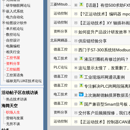
三菱Mitsubishi
【话题】有偿500求助FX
研华物联网论坛
嵌入式系统
运动控制
【?正运动技术】编码器 mpos
电力自动化
运动控制
【正运动技术】XY 轴插补
绘图设计软件
单片机论坛
资料分享
如何提升产品设计研发效率
数控论坛
自控设计
北辰网耦器与分布式 I/O 一体机体
供应链经验分享
电脑编程
德嘉工控
西门子S7-300系统转Modb
相关行业
工控书屋
电工技术
液压打圈机有修过的吗？
资料分享
PLC论坛
这坛显示太慢了，发重删了
工控贴图
工控英语角
德嘉工控
工业现场环网通讯案例
福禄克FLUKE技术论坛
德嘉工控
专注解决PLC跨网段隔离
活动帖子区
在线访谈
电工技术
上次施耐德触摸屏数据丢
热点技术访谈
德嘉工控
国产兼容型Smart信号板，
海阔天空
职场人生
资料分享
交付客户后频频报修，我们才发
营销与发展
运动控制
【正运动技术】控制器CAN
无所不谈