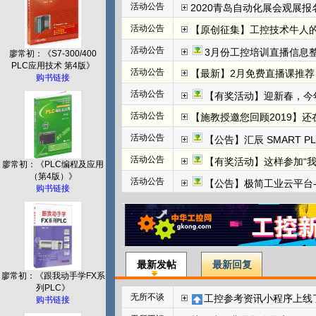
活动公告
2020青岛自动化展会观展报名
活动公告
【原创征集】工控技术牛人
活动公告
3月份工控培训直播信息整
廖常初：《S7-300/400
PLC应用技术 第4版》
活动公告
【最新】2月免费直播课推荐：
购书链接
活动公告
【有奖活动】迎新春，今
活动公告
【施教授邀您回顾2019】
活动公告
【公告】汇辰 SMART P
活动公告
【有奖活动】这样参加“
廖常初：《PLC编程及应用
（第4版）》
活动公告
【公告】极简工业云平台-边
购书链接
最新发帖
最新回复
廖常初：《跟我动手学FX系
列PLC》
无所不谈
工控参考资讯小程序上线
购书链接