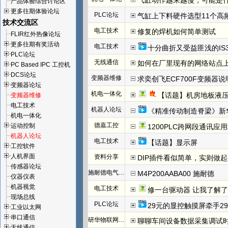
气缸动作越来越慢，可能是
产品体验综合讨论区
更多往期体验论坛
PLC论坛
气缸上下料硬件选型11个高频坑！
技术交流区
电工技术
修复的焊机如何简单测试
FLIR红外热像论坛
更多往期有奖活动
电工技术
十分曲折又受益匪浅的IS30
PLC论坛
无线通信
如何在厂里现有的网络站点
PC Based IPC 工控机
DCS论坛
变频器维修
求奕创飞ECF700F变频器说
变频器论坛
机电一体化
【话题】机房地板液
变频器维修
电工技术
机器人论坛
《精准传动制造脊梁》新华社播放破
机电一体化
德嘉工控
运动控制
1200PLC跨网段通讯应
机器人论坛
电工技术
【话题】显示屏
工控软件
人机界面
资料分享
DIP插件看似简单，实则做
传感器论坛
施耐德电气伺服
M4P200AABA00 施耐德
仪器仪表
机器视觉
电工技术
修一台驱动器 让我了解
现场总线
PLC论坛
29元的显控触摸屏牵手29
工业以太网
串口通信
研华物联网论坛
聊聊车间设备数据采集调试
无线通信