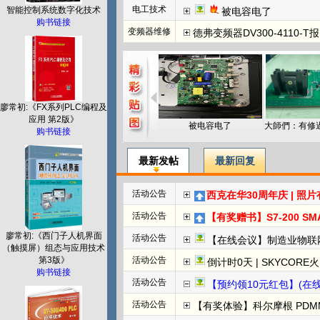
电工技术
智能控制系统数字化技术
被电容电了
购书链接
变频器维修
德弗变频器DV300-4110-T报N
廖常初:《FX系列PLC编程及
应用 第2版》
被电容电了
购书链接
最新发帖
最新回复
活动公告
西克在华30周年庆 | 照
活动公告
【有奖赠书】S7-200 SMART PL
廖常初:《西门子人机界面
活动公告
【在线会议】制造业物联
（触摸屏）组态与应用技术
第3版》
活动公告
倒计时0天 | SKYCORE火山湖超级工
购书链接
活动公告
【预约领10元红包】(在线直播)
活动公告
【有奖体验】科尔摩根 PDMM+