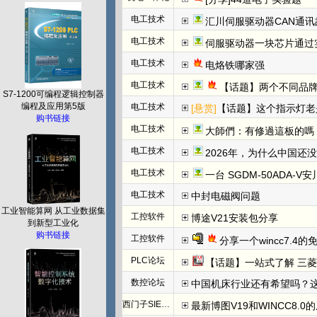
电工技术
汇川伺服驱动器CAN通讯
电工技术
伺服驱动器一块芯片通过
电工技术
电烙铁哪家强
电工技术
【话题】两个不同品牌
S7-1200可编程逻辑控制器
编程及应用第5版
电工技术
[悬赏]
【话题】这个指示灯老
购书链接
电工技术
大師們：有修過這板的嗎
电工技术
2026年，为什么中国还
电工技术
一台 SGDM-50ADA-
电工技术
中封电磁阀问题
工业智能算网 从工业数据集
工控软件
博途V21安装包分享
到新型工业化
购书链接
工控软件
分享一个wincc7.4
PLC论坛
【话题】一站式了解 三菱FX5U CCLINK I
数控论坛
中国机床行业还有希望吗？
西门子SIEMENS
最新博图V19和WINCC8.0