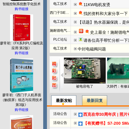
电工技术
智能控制系统数字化技术
11KW电机发烫
购书链接
西门子SIEMENS
找的资料和大家分享一下：西门子WINCC
电工技术
【话题】热水器漏保跳，是
施耐德电气PLC
史上最全！施耐德电
PLC论坛
请各位高手帮忙分析一下汇川（Inovanc
廖常初:《FX系列PLC编程及
应用 第2版》
电工技术
中封电磁阀问题
购书链接
被电容电了
廖常初:《西门子人机界面
（触摸屏）组态与应用技术
最新发帖
最新回复
第3版》
购书链接
活动公告
西克在华30周年庆 | 照
活动公告
【有奖赠书】S7-200 SMART PL