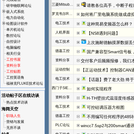
三菱Mitsubishi
请教各位高手，中断子程
研华物联网论坛
嵌入式系统
罗克韦尔Rockwell(AB)
如何将厂里电脑系统做成虚
电力自动化
电工技术
绘图设计软件
这种简易变频器怎么样？
单片机论坛
人机界面
【NS8遇到问题】
数控论坛
自控设计
电工技术
上次施耐德触摸屏数据丢
电脑编程
德嘉工控
国产兼容型Smart信号板，
相关行业
工控书屋
资料分享
交付客户后频频报修，我们才发
资料分享
运动控制
【正运动技术】控制器CAN
工控贴图
工控英语角
电工技术
【话题】费了老大劲 终于把I
福禄克FLUKE技术论坛
西门子SIEMENS
如何实现程序
活动帖子区
在线访谈
资料分享
H-TH壁挂式温湿度传感
热点技术访谈
电工技术
可控硅调压器方框图
海阔天空
职场人生
德嘉工控
不用编写任何程序的485
营销与发展
PLC论坛
wincc7.5sp2与200smart
无所不谈