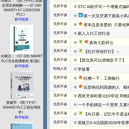
向晓汉：《西门子PLC高级
应用实例精解——S7-200
无所不谈
STC Ai助手写一个增量式
SMART+S7-1200/1500
PLC》
无所不谈
第一次见空调下面装小风
购书链接
无所不谈
资本总是贪婪的  只要你网
无所不谈
新人入行工控行业
无所不谈
真有七彩祥云
无所不谈
【红灯停绿灯行】～
向晓汉：《S7-200 SMART
无所不谈
【西北风可以填饱肚子了】
PLC完全精通教程 第2版》
购书链接
职场人生
学徒看
无所不谈
吐槽一下，工商银行
无所不谈
玩音响玩到高烧的人   
无所不谈
西班牙加时赛1比0夺冠 阿根
姜建芳:《西门子S7-
无所不谈
一个手机绑定一个宽带 又要
300/400 PLC工程应用技
术》
无所不谈
【向日葵，记忆中不是这
购书链接
无所不谈
英格兰6-4法国获2026年世