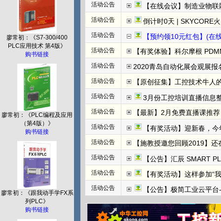
活动公告
【在线会议】制造业物联
活动公告
倒计时0天 | SKYCORE火山湖超级工
活动公告
【预约领10元红包】(在线直播)
廖常初：《S7-300/400
PLC应用技术 第4版》
活动公告
【有奖体验】科尔摩根 PDMM+
购书链接
活动公告
2020青岛自动化展会观展报名
活动公告
【原创征集】工控技术牛人
活动公告
3月份工控培训直播信息整
活动公告
【最新】2月免费直播课推荐：
廖常初：《PLC编程及应用
（第4版）》
活动公告
【有奖活动】迎新春，今
购书链接
活动公告
【施教授邀您回顾2019】
活动公告
【公告】汇辰 SMART P
活动公告
【有奖活动】这样参加“
活动公告
【公告】极简工业云平台-边
廖常初：《跟我动手学FX系
列PLC》
购书链接