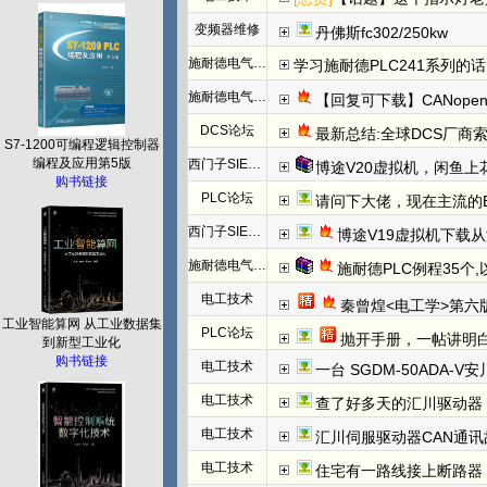
变频器维修
丹佛斯fc302/250kw
施耐德电气PLC
学习施耐德PLC241系列
施耐德电气PLC
【回复可下载】CANope
DCS论坛
最新总结:全球DCS厂商索
S7-1200可编程逻辑控制器
编程及应用第5版
西门子SIEMENS
博途V20虚拟机，闲鱼上
购书链接
PLC论坛
请问下大佬，现在主流的EtherC
西门子SIEMENS
博途V19虚拟机下载
施耐德电气PLC
施耐德PLC例程35个
电工技术
秦曾煌<电工学>第六
工业智能算网 从工业数据集
PLC论坛
抛开手册，一帖讲明白欧姆龙NC模块
到新型工业化
购书链接
电工技术
一台 SGDM-50ADA-
电工技术
查了好多天的汇川驱动器
电工技术
汇川伺服驱动器CAN通讯
电工技术
住宅有一路线接上断路器