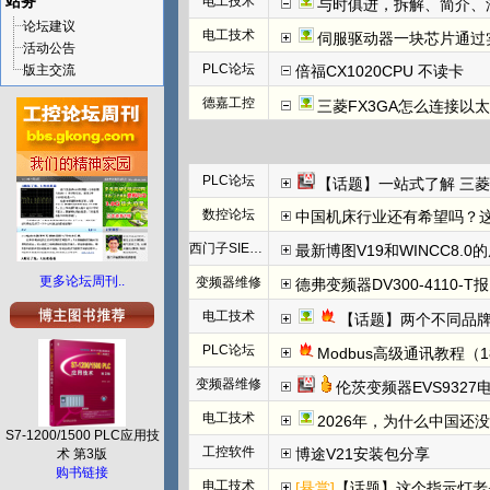
站务
电工技术
与时俱进，拆解、简介、汇川E
论坛建议
电工技术
伺服驱动器一块芯片通过
活动公告
PLC论坛
版主交流
倍福CX1020CPU 不读卡
德嘉工控
三菱FX3GA怎么连接以
PLC论坛
【话题】一站式了解 三菱FX5U CCLINK I
数控论坛
中国机床行业还有希望吗？
西门子SIEMENS
最新博图V19和WINCC8.0
更多论坛周刊..
变频器维修
德弗变频器DV300-4110-T报N
电工技术
【话题】两个不同品牌
PLC论坛
Modbus高级通讯教程（1
变频器维修
伦茨变频器EVS932
电工技术
2026年，为什么中国还
S7-1200/1500 PLC应用技
工控软件
博途V21安装包分享
术 第3版
购书链接
电工技术
[悬赏]
【话题】这个指示灯老