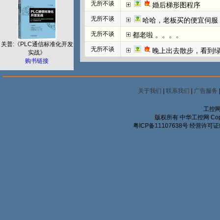
无所不谈
婚后梯形图程序
无所不谈
哈哈，老板买的便宜伺服
无所不谈
都老啦 。。。。
关普:《PLC通信标准化开发
无所不谈
晚上出去散步，看到
实战》
购书链接
关于我们
|
联系我们
|
广告服务
工控网
版权所有 中华工控网 Copyrigh
粤ICP备11107638号
经营许可证编