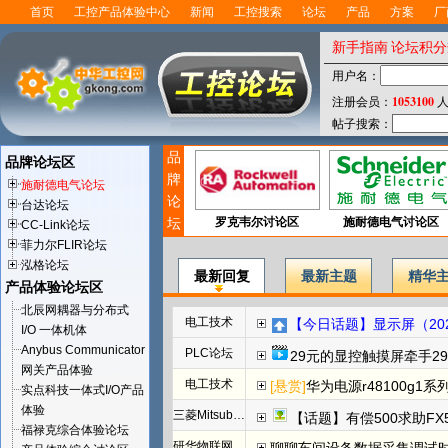
首页
工控产品体验中心
新闻
工控搜索
论坛
产品
方案
厂
新手指南
论坛积分
用户名：
1053100
注册会员：
人
帖子搜索：
品
品牌论坛区
牌
施耐德电气论坛
论
台达论坛
坛
罗克韦尔讨论区
施耐德电气讨论区
CC-Link论坛
菲力尔FLIR论坛
泓格论坛
最新回复
最新主题
精华
产品体验论坛区
北辰网耦器与分布式
电工技术
【今日话题】显示屏（202
I/O 一体机体
Anybus Communicator
PLC论坛
29元的显控触摸屏牵手29
网关产品体验
电工技术
[悬赏]
华为电源r48100g1系
实点科技一体式I/O产品
体验
三菱Mitsubishi
【话题】有偿500求助FX
福禄克综合体验论坛
研华物联网论坛