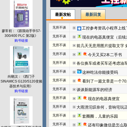
最新发帖
最新回复
无所不谈
工控参考资讯小程序上线
廖常初：《跟我动手学S7-
300/400 PLC 第2版》
无所不谈
现在的电器真便宜（后续
购书链接
无所不谈
前几天无意用图片提取文字 效
无所不谈
今天又买2本二手书
无所不谈
各位换车或者买车还考虑油
无所不谈
这种吃法你能接受吗
向晓汉：《西门子
无所不谈
看到了一篇文章是一个70
SINAMICS G120/S120变频
器技术与应用》
无所不谈
谈谈新能源车的经济
购书链接
无所不谈
现在的电器真便宜
无所不谈
大雨滂沱叹奈何，音响宅玩
无所不谈
套圈圈，儿童的乐园
无所不谈
还有印象微信是怎么取