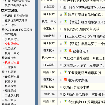
聊聊车间设备数据采集调试
产品体验综合讨论区
更多往期体验论坛
德嘉工控
西门子S7-300系统转Modb
技术交流区
电工技术
液压打圈机有修过的吗？
FLIR红外热像论坛
更多往期有奖活动
机电一体化
【话题】机房地板液压涨
PLC论坛
电工技术
修复的焊机如何简单测试
PC Based IPC 工控机
DCS论坛
运动控制
【?正运动技术】XY 轴插
变频器论坛
电工技术
【话题】废品站买了一个
变频器维修
电工技术
电工技术
被电容电了
机电一体化
机电一体化
运动控制
气缸动作越来越慢，可能是
机器人论坛
PLC论坛
这坛显示太慢了，发重删了
工控软件
人机界面
德嘉工控
工业现场环网通讯案例
传感器论坛
电工技术
电烙铁哪家强
仪器仪表
机器视觉
三菱Mitsubishi
机场行李程序求助
现场总线
资料分享
DIP插件看似简单，实则做
工业以太网
串口通信
德嘉工控
专注解决PLC跨网段隔离
无线通信