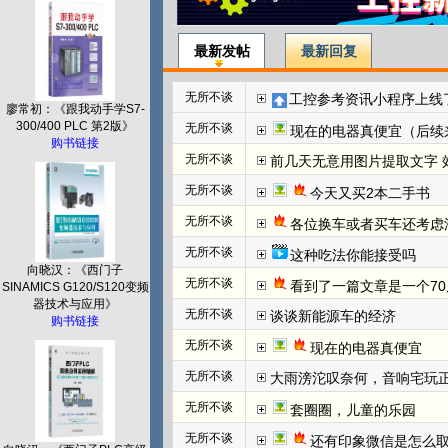
最新发帖
最新回复
无所不谈
工控参考资讯小程序上线
廖常初：《跟我动手学S7-
300/400 PLC 第2版》
无所不谈
现在的电器真便宜（后续
购书链接
无所不谈
前几天无意用图片提取文字 效
无所不谈
今天又买2本二手书
无所不谈
各位换车或者买车还考虑
无所不谈
这种吃法你能接受吗
向晓汉：《西门子
无所不谈
看到了一篇文章是一个70
SINAMICS G120/S120变频
器技术与应用》
无所不谈
谈谈新能源车的经济
购书链接
无所不谈
现在的电器真便宜
无所不谈
大雨滂沱叹奈何，音响宅玩
无所不谈
套圈圈，儿童的乐园
无所不谈
还有印象微信是怎么取