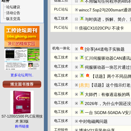
站务
德嘉工控
不用编写任何程序的485
论坛建议
PLC论坛
wincc7.5sp2与200smart
活动公告
电工技术
版主交流
与时俱进，拆解、简介、汇川E
PLC论坛
倍福CX1020CPU 不读卡
机电一体化
[分享]44道电子实验题
电工技术
汇川伺服驱动器CAN通讯
电工技术
伺服驱动器一块芯片通过
更多论坛周刊..
电工技术
【话题】两个不同品牌
电工技术
[悬赏]
【话题】这个指示灯老
电工技术
大師們：有修過這板的嗎
电工技术
2026年，为什么中国还
电工技术
一台 SGDM-50ADA-
S7-1200/1500 PLC应用技
电工技术
中封电磁阀问题
术 第3版
购书链接
工控软件
博途V21安装包分享