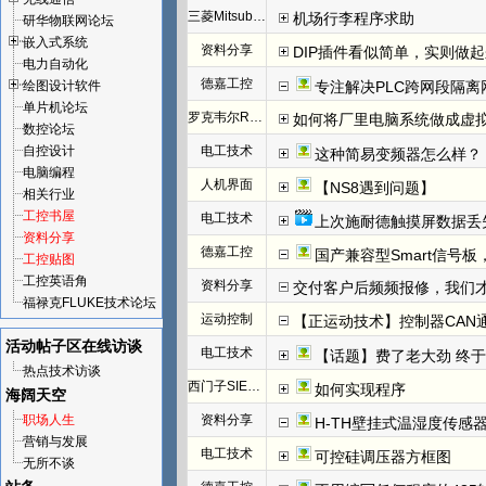
三菱Mitsubishi
机场行李程序求助
研华物联网论坛
嵌入式系统
资料分享
DIP插件看似简单，实则做
电力自动化
德嘉工控
绘图设计软件
专注解决PLC跨网段隔离
单片机论坛
罗克韦尔Rockwell(AB)
如何将厂里电脑系统做成虚
数控论坛
自控设计
电工技术
这种简易变频器怎么样？
电脑编程
人机界面
【NS8遇到问题】
相关行业
工控书屋
电工技术
上次施耐德触摸屏数据丢
资料分享
德嘉工控
国产兼容型Smart信号板，
工控贴图
工控英语角
资料分享
交付客户后频频报修，我们才发
福禄克FLUKE技术论坛
运动控制
【正运动技术】控制器CAN
活动帖子区
在线访谈
电工技术
【话题】费了老大劲 终于把I
热点技术访谈
西门子SIEMENS
如何实现程序
海阔天空
职场人生
资料分享
H-TH壁挂式温湿度传感
营销与发展
电工技术
可控硅调压器方框图
无所不谈