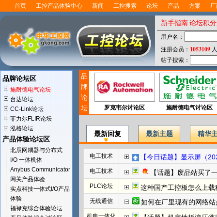
首页
工控产品体验中心
新闻
工控搜索
论坛
产品
方案
厂
新手指南
论坛积分
用户名：
1053109
注册会员：
人
帖子搜索：
品
品牌论坛区
牌
施耐德电气论坛
论
台达论坛
坛
罗克韦尔讨论区
施耐德电气讨论区
CC-Link论坛
菲力尔FLIR论坛
泓格论坛
最新回复
最新主题
精华
产品体验论坛区
北辰网耦器与分布式
电工技术
【今日话题】显示屏（202
I/O 一体机体
Anybus Communicator
电工技术
【话题】废品站买了
网关产品体验
PLC论坛
这种国产工控板怎么上载程
实点科技一体式I/O产品
体验
无线通信
如何在厂里现有的网络站
福禄克综合体验论坛
机电一体化