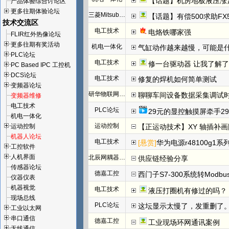
【话题】机房地板液压涨
产品体验综合讨论区
更多往期体验论坛
三菱Mitsubishi
【话题】有偿500求助FX
技术交流区
电工技术
电烙铁哪家强
FLIR红外热像论坛
更多往期有奖活动
机电一体化
气缸动作越来越慢，可能是
PLC论坛
电工技术
修一台驱动器 让我了解
PC Based IPC 工控机
DCS论坛
电工技术
修复的焊机如何简单测试
变频器论坛
研华物联网论坛
聊聊车间设备数据采集调试
变频器维修
电工技术
PLC论坛
29元的显控触摸屏牵手29
机电一体化
运动控制
运动控制
【正运动技术】XY 轴插补
机器人论坛
电工技术
[悬赏]
华为电源r48100g1系
工控软件
人机界面
北辰网耦器与分布式 I/O 一体机体
供应链经验分享
传感器论坛
德嘉工控
西门子S7-300系统转Modb
仪器仪表
机器视觉
电工技术
液压打圈机有修过的吗？
现场总线
PLC论坛
这坛显示太慢了，发重删了
工业以太网
串口通信
德嘉工控
工业现场环网通讯案例
无线通信