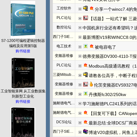
工控软件
分享一个wincc7.4
PLC论坛
【话题】一站式了解 三菱FX5U CCLINK I
数控论坛
中国机床行业还有希望吗？
西门子SIEMENS
最新博图V19和WINCC8.0
S7-1200可编程逻辑控制器
编程及应用第5版
电工技术
被电容电了
购书链接
变频器维修
德弗变频器DV300-4110-T报N
PLC论坛
Modbus高级通讯教程（1
三菱Mitsubishi
请教各位高手，中断子程
变频器维修
伦茨变频器EVS932
工业智能算网 从工业数据集
变频器维修
丹佛斯fc302/250kw
到新型工业化
购书链接
施耐德电气PLC
学习施耐德PLC241系列
施耐德电气PLC
【回复可下载】CANope
DCS论坛
最新总结:全球DCS厂商索
西门子SIEMENS
博途V20虚拟机，闲鱼上