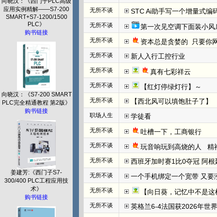
向晓汉：《西门子PLC高级
应用实例精解——S7-200
无所不谈
STC Ai助手写一个增量式
SMART+S7-1200/1500
PLC》
无所不谈
第一次见空调下面装小风
购书链接
无所不谈
资本总是贪婪的  只要你网
无所不谈
新人入行工控行业
无所不谈
真有七彩祥云
无所不谈
【红灯停绿灯行】～
向晓汉：《S7-200 SMART
无所不谈
【西北风可以填饱肚子了】
PLC完全精通教程 第2版》
购书链接
职场人生
学徒看
无所不谈
吐槽一下，工商银行
无所不谈
玩音响玩到高烧的人   
无所不谈
西班牙加时赛1比0夺冠 阿根
姜建芳:《西门子S7-
无所不谈
一个手机绑定一个宽带 又要
300/400 PLC工程应用技
术》
无所不谈
【向日葵，记忆中不是这
购书链接
无所不谈
英格兰6-4法国获2026年世