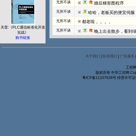
无所不谈
婚后梯形图程序
无所不谈
哈哈，老板买的便宜伺服
无所不谈
都老啦 。。。。
关普:《PLC通信标准化开发
无所不谈
晚上出去散步，看到
实战》
购书链接
关于我们
|
联系我们
|
广告服务
工控网
版权所有 中华工控网 Copyrigh
粤ICP备11107638号
经营许可证编