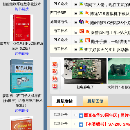
PLC论坛
智能控制系统数字化技术
请问下大佬，现在主流的EtherC
购书链接
西门子SIEMENS
博途V19虚拟机下载
施耐德电气PLC
施耐德PLC例程35个
电工技术
秦曾煌<电工学>第六
PLC论坛
抛开手册，一帖讲明白欧姆龙NC模块
廖常初:《FX系列PLC编程及
应用 第2版》
电工技术
查了好多天的汇川驱动器
购书链接
被电容电了
廖常初:《西门子人机界面
（触摸屏）组态与应用技术
最新发帖
最新回复
第3版》
购书链接
活动公告
西克在华30周年庆 | 照
活动公告
【有奖赠书】S7-200 SMART PL