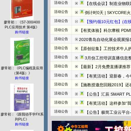
活动公告
【在线会议】制造业物联
活动公告
倒计时0天 | SKYCORE火山湖超级工
活动公告
【预约领10元红包】(在线直播)
廖常初：《S7-300/400
PLC应用技术 第4版》
活动公告
【有奖体验】科尔摩根 PDMM+
购书链接
活动公告
2020青岛自动化展会观展报名
活动公告
【原创征集】工控技术牛人
活动公告
3月份工控培训直播信息整
活动公告
【最新】2月免费直播课推荐：
廖常初：《PLC编程及应用
（第4版）》
活动公告
【有奖活动】迎新春，今
购书链接
活动公告
【施教授邀您回顾2019】
活动公告
【公告】汇辰 SMART P
活动公告
【有奖活动】这样参加“
活动公告
【公告】极简工业云平台-边
廖常初：《跟我动手学FX系
列PLC》
购书链接