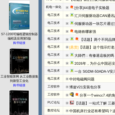
机电一体化
[分享]44道电子实验题
电工技术
汇川伺服驱动器CAN通讯
电工技术
伺服驱动器一块芯片通过
电工技术
电烙铁哪家强
S7-1200可编程逻辑控制器
编程及应用第5版
电工技术
【话题】两个不同品牌
购书链接
电工技术
[悬赏]
【话题】这个指示灯老
电工技术
大師們：有修過這板的嗎
电工技术
2026年，为什么中国还
电工技术
一台 SGDM-50ADA-
工业智能算网 从工业数据集
电工技术
中封电磁阀问题
到新型工业化
购书链接
工控软件
博途V21安装包分享
工控软件
分享一个wincc7.4
PLC论坛
【话题】一站式了解 三菱FX5U CCLINK I
数控论坛
中国机床行业还有希望吗？