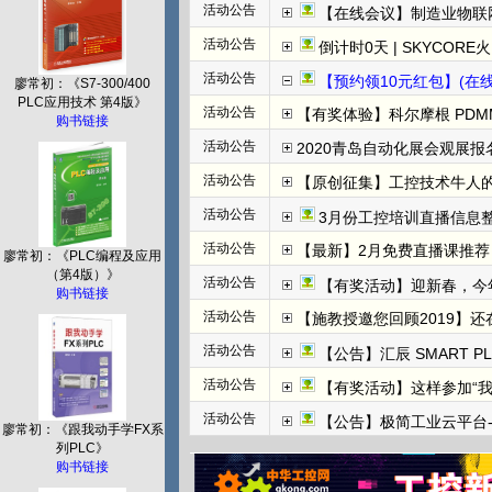
活动公告
【在线会议】制造业物联
活动公告
倒计时0天 | SKYCORE火山湖超级工
活动公告
【预约领10元红包】(在线直播)
廖常初：《S7-300/400
PLC应用技术 第4版》
活动公告
【有奖体验】科尔摩根 PDMM+
购书链接
活动公告
2020青岛自动化展会观展报名
活动公告
【原创征集】工控技术牛人
活动公告
3月份工控培训直播信息整
活动公告
【最新】2月免费直播课推荐：
廖常初：《PLC编程及应用
（第4版）》
活动公告
【有奖活动】迎新春，今
购书链接
活动公告
【施教授邀您回顾2019】
活动公告
【公告】汇辰 SMART P
活动公告
【有奖活动】这样参加“
活动公告
【公告】极简工业云平台-边
廖常初：《跟我动手学FX系
列PLC》
购书链接