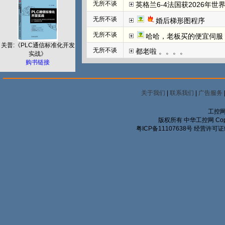
无所不谈
英格兰6-4法国获2026年世
无所不谈
婚后梯形图程序
无所不谈
哈哈，老板买的便宜伺服
关普:《PLC通信标准化开发
无所不谈
都老啦 。。。。
实战》
购书链接
关于我们
|
联系我们
|
广告服务
工控网
版权所有 中华工控网 Copyrigh
粤ICP备11107638号
经营许可证编