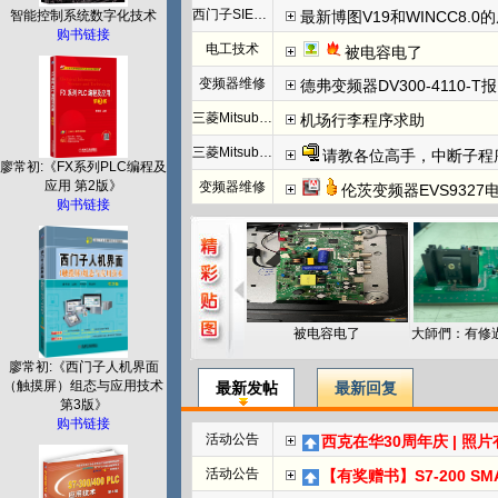
西门子SIEMENS
最新博图V19和WINCC8.0
智能控制系统数字化技术
购书链接
电工技术
被电容电了
变频器维修
德弗变频器DV300-4110-T报N
三菱Mitsubishi
机场行李程序求助
三菱Mitsubishi
请教各位高手，中断子程
廖常初:《FX系列PLC编程及
应用 第2版》
变频器维修
伦茨变频器EVS932
购书链接
被电容电了
廖常初:《西门子人机界面
（触摸屏）组态与应用技术
最新发帖
最新回复
第3版》
购书链接
活动公告
西克在华30周年庆 | 照
活动公告
【有奖赠书】S7-200 SMART PL