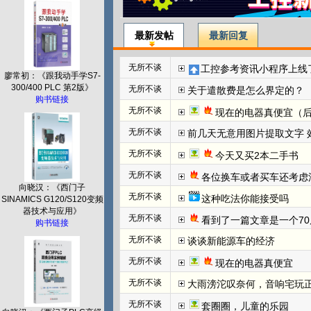
最新发帖
最新回复
无所不谈
工控参考资讯小程序上线
廖常初：《跟我动手学S7-
300/400 PLC 第2版》
无所不谈
关于遣散费是怎么界定的？
购书链接
无所不谈
现在的电器真便宜（
无所不谈
前几天无意用图片提取文字 效
无所不谈
今天又买2本二手书
无所不谈
各位换车或者买车还考虑
向晓汉：《西门子
无所不谈
这种吃法你能接受吗
SINAMICS G120/S120变频
器技术与应用》
无所不谈
看到了一篇文章是一个70
购书链接
无所不谈
谈谈新能源车的经济
无所不谈
现在的电器真便宜
无所不谈
大雨滂沱叹奈何，音响宅玩
无所不谈
套圈圈，儿童的乐园