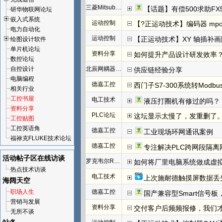
三菱Mitsubishi
【话题】有偿500求助FX
研华物联网论坛
嵌入式系统
运动控制
【?正运动技术】编码器 mpos
电力自动化
运动控制
【正运动技术】XY 轴插补
绘图设计软件
单片机论坛
资料分享
如何提升产品设计研发效率
数控论坛
自控设计
北辰网耦器与分布式 I/O 一体机体
供应链经验分享
电脑编程
德嘉工控
西门子S7-300系统转Modb
相关行业
工控书屋
电工技术
液压打圈机有修过的吗？
资料分享
PLC论坛
这坛显示太慢了，发重删了
工控贴图
工控英语角
德嘉工控
工业现场环网通讯案例
福禄克FLUKE技术论坛
德嘉工控
专注解决PLC跨网段隔离
活动帖子区
在线访谈
罗克韦尔Rockwell(AB)
如何将厂里电脑系统做成虚
热点技术访谈
电工技术
上次施耐德触摸屏数据丢
海阔天空
职场人生
德嘉工控
国产兼容型Smart信号板，
营销与发展
资料分享
交付客户后频频报修，我们才发
无所不谈