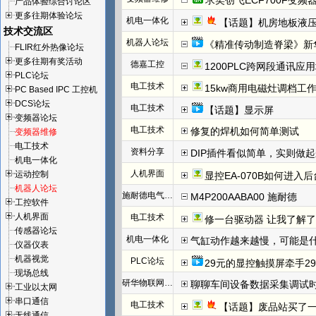
求奕创飞ECF700F变频
产品体验综合讨论区
更多往期体验论坛
机电一体化
【话题】机房地板液
技术交流区
机器人论坛
《精准传动制造脊梁》新华社播放破
FLIR红外热像论坛
更多往期有奖活动
德嘉工控
1200PLC跨网段通讯应
PLC论坛
电工技术
15kw商用电磁灶调档工
PC Based IPC 工控机
DCS论坛
电工技术
【话题】显示屏
变频器论坛
电工技术
修复的焊机如何简单测试
变频器维修
电工技术
资料分享
DIP插件看似简单，实则做
机电一体化
人机界面
运动控制
显控EA-070B如何进入
机器人论坛
施耐德电气伺服
M4P200AABA00 施耐德
工控软件
人机界面
电工技术
修一台驱动器 让我了解
传感器论坛
机电一体化
气缸动作越来越慢，可能是
仪器仪表
机器视觉
PLC论坛
29元的显控触摸屏牵手29
现场总线
研华物联网论坛
聊聊车间设备数据采集调试
工业以太网
串口通信
电工技术
【话题】废品站买了
无线通信