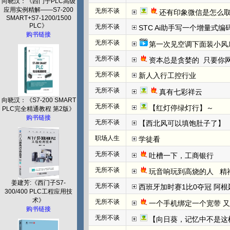
向晓汉：《西门子PLC高级
应用实例精解——S7-200
无所不谈
还有印象微信是怎么取
SMART+S7-1200/1500
PLC》
无所不谈
STC Ai助手写一个增量式
购书链接
无所不谈
第一次见空调下面装小风
无所不谈
资本总是贪婪的  只要你网
无所不谈
新人入行工控行业
无所不谈
真有七彩祥云
向晓汉：《S7-200 SMART
无所不谈
【红灯停绿灯行】～
PLC完全精通教程 第2版》
购书链接
无所不谈
【西北风可以填饱肚子了】
职场人生
学徒看
无所不谈
吐槽一下，工商银行
无所不谈
玩音响玩到高烧的人   
姜建芳:《西门子S7-
无所不谈
西班牙加时赛1比0夺冠 阿根
300/400 PLC工程应用技
术》
无所不谈
一个手机绑定一个宽带 
购书链接
无所不谈
【向日葵，记忆中不是这