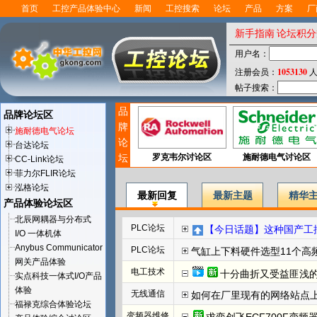
首页
工控产品体验中心
新闻
工控搜索
论坛
产品
方案
厂
新手指南
论坛积分
用户名：
1053130
注册会员：
人
帖子搜索：
品
品牌论坛区
牌
施耐德电气论坛
论
台达论坛
坛
罗克韦尔讨论区
施耐德电气讨论区
CC-Link论坛
菲力尔FLIR论坛
泓格论坛
最新回复
最新主题
精华
产品体验论坛区
北辰网耦器与分布式
PLC论坛
【今日话题】这种国产工控板怎么上载程序
I/O 一体机体
Anybus Communicator
PLC论坛
气缸上下料硬件选型11个高频坑！
网关产品体验
电工技术
十分曲折又受益匪浅的IS
实点科技一体式I/O产品
体验
无线通信
如何在厂里现有的网络站点
福禄克综合体验论坛
变频器维修