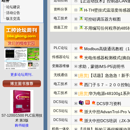
站务
运动控制
【正运动技术】控制器CAN
论坛建议
资料分享
H-TH壁挂式温湿度传感
活动公告
电工技术
版主交流
可控硅调压器方框图
德嘉工控
不用编写任何程序的485
PLC论坛
Modbus高级通讯教程（1
传感器论坛
光电传感器检测模式(摘自
变频器维修
求助，蒙德IMS-P5说明书
更多论坛周刊..
无线通信
[悬赏]
【话题】急急急！新手求高人解答
电工技术
西门子Ｓ７－２００控制
电工技术
[悬赏]
华为电源r48100g1系
DCS论坛
DCS学习资料
DCS论坛
浙大中控AdvanTrol-Pro
S7-1200/1500 PLC应用技
DCS论坛
术 第3版
浙大中控DCS培训（JX-3
购书链接
机电一体化
【话题】新的三菱伺服驱动器上