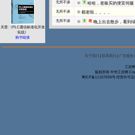
无所不谈
哈哈，老板买的便宜伺服
无所不谈
都老啦 。。。。
无所不谈
晚上出去散步，看到
关普:《PLC通信标准化开发
实战》
购书链接
关于我们
|
联系我们
|
广告服务
工控网
版权所有 中华工控网 Copyrigh
粤ICP备11107638号
经营许可证编