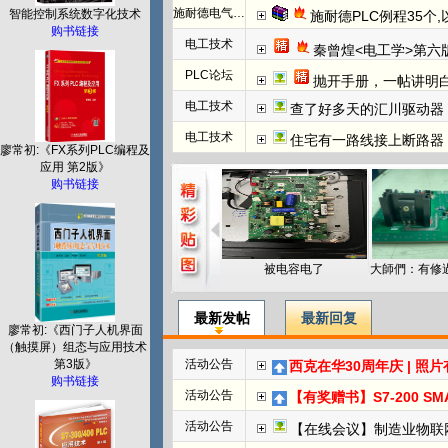
施耐德电气PLC
智能控制系统数字化技术
施耐德PLC例程35个
购书链接
电工技术
秦曾煌<电工学>第六
PLC论坛
抛开手册，一帖讲明白欧姆龙NC模块
电工技术
查了好多天的汇川驱动器
电工技术
住宅有一路线接上断路器
廖常初:《FX系列PLC编程及
应用 第2版》
购书链接
被电容电了
最新发帖
最新回复
廖常初:《西门子人机界面
（触摸屏）组态与应用技术
第3版》
活动公告
西克在华30周年庆 | 照
购书链接
活动公告
【有奖赠书】S7-200 SMART PL
活动公告
【在线会议】制造业物联