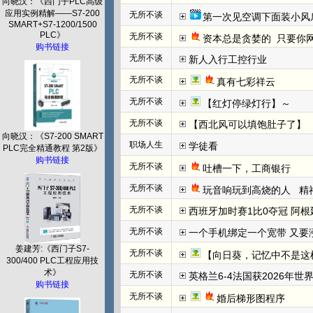
向晓汉：《西门子PLC高级
应用实例精解——S7-200
无所不谈
第一次见空调下面装小风
SMART+S7-1200/1500
PLC》
无所不谈
资本总是贪婪的  只要你网
购书链接
无所不谈
新人入行工控行业
无所不谈
真有七彩祥云
无所不谈
【红灯停绿灯行】～
无所不谈
【西北风可以填饱肚子了】
向晓汉：《S7-200 SMART
职场人生
学徒看
PLC完全精通教程 第2版》
购书链接
无所不谈
吐槽一下，工商银行
无所不谈
玩音响玩到高烧的人   
无所不谈
西班牙加时赛1比0夺冠 阿根
无所不谈
一个手机绑定一个宽带 又要
姜建芳:《西门子S7-
无所不谈
【向日葵，记忆中不是这
300/400 PLC工程应用技
术》
无所不谈
英格兰6-4法国获2026年世
购书链接
无所不谈
婚后梯形图程序