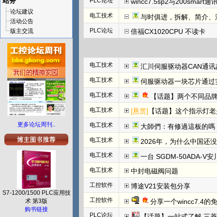
站务
PLC论坛
wincc7.5sp2与200smart
论坛建议
电工技术
与时俱进，拆解、简介、汇川E
活动公告
PLC论坛
版主交流
倍福CX1020CPU 不读卡
电工技术
汇川伺服驱动器CAN通讯
电工技术
伺服驱动器一块芯片通过
电工技术
【话题】两个不同品牌
电工技术
[悬赏]
【话题】这个指示灯老
更多论坛周刊..
电工技术
大師們：有修過這板的嗎
电工技术
2026年，为什么中国还
电工技术
一台 SGDM-50ADA-
电工技术
中封电磁阀问题
工控软件
博途V21安装包分享
S7-1200/1500 PLC应用技
工控软件
术 第3版
分享一个wincc7.4
购书链接
PLC论坛
【话题】一站式了解 三菱FX5U CCLINK I