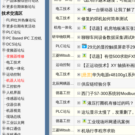
气缸动作越来越慢，可能是
产品体验综合讨论区
更多往期体验论坛
电工技术
修一台驱动器 让我了解
技术交流区
电工技术
修复的焊机如何简单测试
FLIR红外热像论坛
更多往期有奖活动
机电一体化
【话题】机房地板液压涨
PLC论坛
研华物联网论坛
聊聊车间设备数据采集调试
PC Based IPC 工控机
DCS论坛
PLC论坛
29元的显控触摸屏牵手29
变频器论坛
三菱Mitsubishi
【话题】有偿500求助FX
变频器维修
电工技术
运动控制
【正运动技术】XY 轴插补
机电一体化
电工技术
运动控制
[悬赏]
华为电源r48100g1系
机器人论坛
北辰网耦器与分布式 I/O 一体机体
供应链经验分享
工控软件
人机界面
德嘉工控
西门子S7-300系统转Modb
传感器论坛
电工技术
液压打圈机有修过的吗？
仪器仪表
机器视觉
PLC论坛
这坛显示太慢了，发重删了
现场总线
德嘉工控
工业现场环网通讯案例
工业以太网
串口通信
三菱Mitsubishi
机场行李程序求助
无线通信