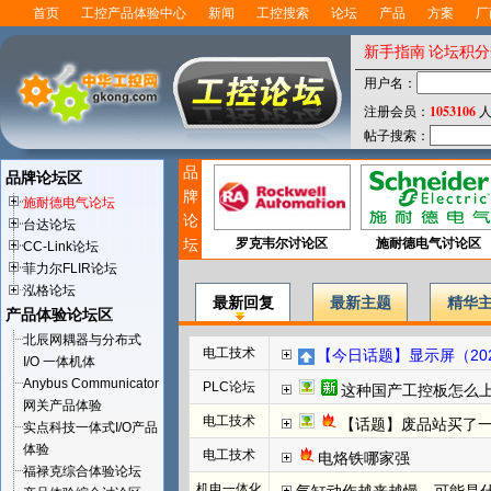
首页
工控产品体验中心
新闻
工控搜索
论坛
产品
方案
厂
新手指南
论坛积分
用户名：
1053106
注册会员：
人
帖子搜索：
品
品牌论坛区
牌
施耐德电气论坛
论
台达论坛
坛
罗克韦尔讨论区
施耐德电气讨论区
CC-Link论坛
菲力尔FLIR论坛
泓格论坛
最新回复
最新主题
精华
产品体验论坛区
北辰网耦器与分布式
电工技术
【今日话题】显示屏（202
I/O 一体机体
Anybus Communicator
PLC论坛
这种国产工控板怎么上载
网关产品体验
电工技术
【话题】废品站买了
实点科技一体式I/O产品
体验
电工技术
电烙铁哪家强
福禄克综合体验论坛
机电一体化