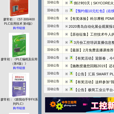
活动公告
倒计时0天 | SKYCORE火山湖超级工
活动公告
【预约领10元红包】(在线直播)
活动公告
【有奖体验】科尔摩根 PDMM+
廖常初：《S7-300/400
PLC应用技术 第4版》
活动公告
2020青岛自动化展会观展报名
购书链接
活动公告
【原创征集】工控技术牛人
活动公告
3月份工控培训直播信息整
活动公告
【最新】2月免费直播课推荐：
活动公告
【有奖活动】迎新春，今
廖常初：《PLC编程及应用
（第4版）》
活动公告
【施教授邀您回顾2019】
购书链接
活动公告
【公告】汇辰 SMART P
活动公告
【有奖活动】这样参加“
活动公告
【公告】极简工业云平台-边
廖常初：《跟我动手学FX系
列PLC》
购书链接