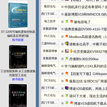
数控论坛
中国机床行业还有希望吗？
西门子SIEMENS
最新博图V19和WINCC8.0
电工技术
被电容电了
变频器维修
德弗变频器DV300-4110-T报N
S7-1200可编程逻辑控制器
编程及应用第5版
PLC论坛
Modbus高级通讯教程（1
购书链接
三菱Mitsubishi
请教各位高手，中断子程
变频器维修
伦茨变频器EVS932
变频器维修
丹佛斯fc302/250kw
施耐德电气PLC
学习施耐德PLC241系列
工业智能算网 从工业数据集
施耐德电气PLC
【回复可下载】CANope
到新型工业化
购书链接
DCS论坛
最新总结:全球DCS厂商索
西门子SIEMENS
博途V20虚拟机，闲鱼上
PLC论坛
请问下大佬，现在主流的EtherC
西门子SIEMENS
博途V19虚拟机下载