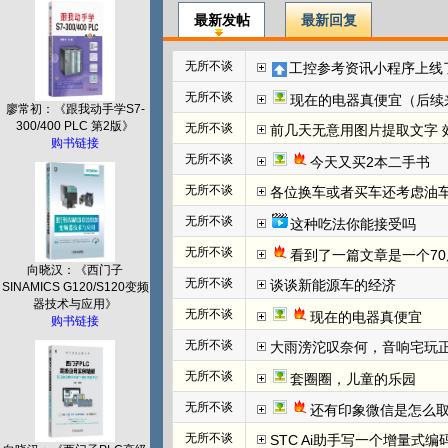
最新发帖
最新回复
无所不谈
工控参考资讯小程序上线
无所不谈
现在的电器真便宜（后续
廖常初：《跟我动手学S7-
300/400 PLC 第2版》
无所不谈
前几天无意用图片提取文字 效
购书链接
无所不谈
今天又买2本二手书
无所不谈
各位换车或者买车还考虑油
无所不谈
这种吃法你能接受吗
无所不谈
看到了一篇文章是一个70
向晓汉：《西门子
无所不谈
谈谈新能源车的经济
SINAMICS G120/S120变频
器技术与应用》
无所不谈
现在的电器真便宜
购书链接
无所不谈
大雨滂沱叹奈何，音响宅玩
无所不谈
套圈圈，儿童的乐园
无所不谈
还有印象微信是怎么取
无所不谈
STC Ai助手写一个增量式