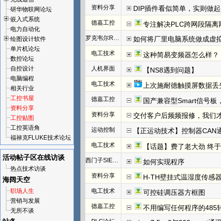
资料分享
DIP插件看似简单，实则做
研华物联网论坛
嵌入式系统
德嘉工控
专注解决PLC跨网段隔离
电力自动化
罗克韦尔Rockwell(AB)
如何将厂里电脑系统做成虚
绘图设计软件
单片机论坛
电工技术
这种简易变频器怎么样？
数控论坛
自控设计
人机界面
【NS8遇到问题】
电脑编程
电工技术
上次施耐德触摸屏数据丢
相关行业
工控书屋
德嘉工控
国产兼容型Smart信号板，
资料分享
资料分享
交付客户后频频报修，我们才发
工控贴图
工控英语角
运动控制
【正运动技术】控制器CAN
福禄克FLUKE技术论坛
电工技术
【话题】费了老大劲 终于把I
活动帖子区
在线访谈
西门子SIEMENS
如何实现程序
热点技术访谈
资料分享
H-TH壁挂式温湿度传感
海阔天空
职场人生
电工技术
可控硅调压器方框图
营销与发展
德嘉工控
不用编写任何程序的485
无所不谈