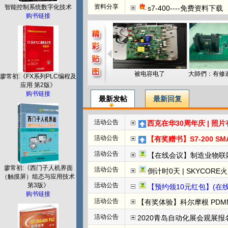
资料分享
智能控制系统数字化技术
s7-400----免费资料下载
购书链接
被电容电了
廖常初:《FX系列PLC编程及
应用 第2版》
购书链接
最新发帖
最新回复
活动公告
西克在华30周年庆 | 照
活动公告
【有奖赠书】S7-200 SMART PL
活动公告
【在线会议】制造业物联
廖常初:《西门子人机界面
活动公告
倒计时0天 | SKYCORE火山湖超级工
（触摸屏）组态与应用技术
第3版》
活动公告
【预约领10元红包】(在线直播)
购书链接
活动公告
【有奖体验】科尔摩根 PDMM+
活动公告
2020青岛自动化展会观展报名