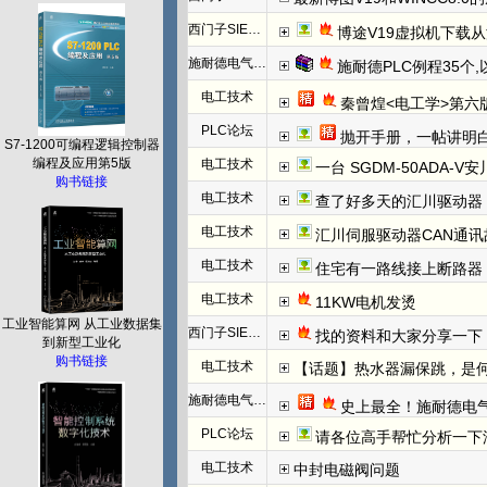
西门子SIEMENS
博途V19虚拟机下载
施耐德电气PLC
施耐德PLC例程35个
电工技术
秦曾煌<电工学>第六
PLC论坛
抛开手册，一帖讲明白欧姆龙NC模块
S7-1200可编程逻辑控制器
编程及应用第5版
电工技术
一台 SGDM-50ADA-
购书链接
电工技术
查了好多天的汇川驱动器
电工技术
汇川伺服驱动器CAN通讯
电工技术
住宅有一路线接上断路器
电工技术
11KW电机发烫
工业智能算网 从工业数据集
西门子SIEMENS
找的资料和大家分享一下：西门子WINCC
到新型工业化
购书链接
电工技术
【话题】热水器漏保跳，是
施耐德电气PLC
史上最全！施耐德电
PLC论坛
请各位高手帮忙分析一下汇川（Inovanc
电工技术
中封电磁阀问题