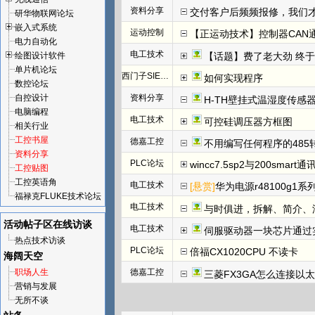
资料分享
交付客户后频频报修，我们才发
研华物联网论坛
嵌入式系统
运动控制
【正运动技术】控制器CAN
电力自动化
电工技术
绘图设计软件
【话题】费了老大劲 终于把I
单片机论坛
西门子SIEMENS
如何实现程序
数控论坛
自控设计
资料分享
H-TH壁挂式温湿度传感
电脑编程
电工技术
可控硅调压器方框图
相关行业
工控书屋
德嘉工控
不用编写任何程序的485
资料分享
PLC论坛
wincc7.5sp2与200smart
工控贴图
工控英语角
电工技术
[悬赏]
华为电源r48100g1系
福禄克FLUKE技术论坛
电工技术
与时俱进，拆解、简介、汇川E
活动帖子区
在线访谈
电工技术
伺服驱动器一块芯片通过
热点技术访谈
PLC论坛
倍福CX1020CPU 不读卡
海阔天空
职场人生
德嘉工控
三菱FX3GA怎么连接以
营销与发展
无所不谈