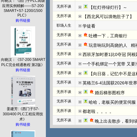
向晓汉：《西门子PLC高级
应用实例精解——S7-200
无所不谈
【红灯停绿灯行】～
SMART+S7-1200/1500
PLC》
无所不谈
【西北风可以填饱肚子了】
购书链接
职场人生
学徒看
无所不谈
吐槽一下，工商银行
无所不谈
玩音响玩到高烧的人   
无所不谈
西班牙加时赛1比0夺冠 阿根
向晓汉：《S7-200 SMART
无所不谈
一个手机绑定一个宽带 又要
PLC完全精通教程 第2版》
购书链接
无所不谈
【向日葵，记忆中不是这
无所不谈
英格兰6-4法国获2026年世
无所不谈
婚后梯形图程序
无所不谈
哈哈，老板买的便宜伺服
姜建芳:《西门子S7-
无所不谈
都老啦 。。。。
300/400 PLC工程应用技
术》
无所不谈
晚上出去散步，看到
购书链接