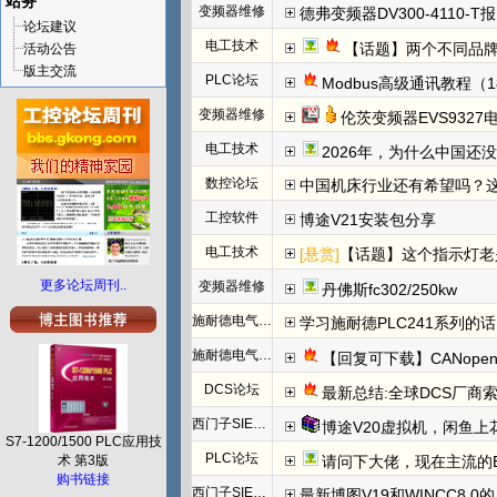
站务
变频器维修
德弗变频器DV300-4110-T报N
论坛建议
电工技术
【话题】两个不同品牌
活动公告
版主交流
PLC论坛
Modbus高级通讯教程（1
变频器维修
伦茨变频器EVS932
电工技术
2026年，为什么中国还
数控论坛
中国机床行业还有希望吗？
工控软件
博途V21安装包分享
电工技术
[悬赏]
【话题】这个指示灯老
更多论坛周刊..
变频器维修
丹佛斯fc302/250kw
施耐德电气PLC
学习施耐德PLC241系列
施耐德电气PLC
【回复可下载】CANope
DCS论坛
最新总结:全球DCS厂商索
西门子SIEMENS
博途V20虚拟机，闲鱼上
S7-1200/1500 PLC应用技
PLC论坛
术 第3版
请问下大佬，现在主流的EtherC
购书链接
西门子SIEMENS
最新博图V19和WINCC8.0