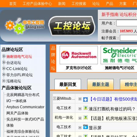
首页
工控产品体验中心
新闻
工控搜索
论坛
产品
方案
厂
新手指南
论坛积分
用户名：
1053093
注册会员：
人
帖子搜索：
品
品牌论坛区
牌
施耐德电气论坛
论
台达论坛
坛
罗克韦尔讨论区
施耐德电气讨论区
CC-Link论坛
菲力尔FLIR论坛
泓格论坛
最新回复
最新主题
精华
产品体验论坛区
北辰网耦器与分布式
三菱Mitsubishi
【今日话题】有偿500求助F
I/O 一体机体
Anybus Communicator
电工技术
液压打圈机有修过的吗？
网关产品体验
机电一体化
【话题】机房地板液压涨
实点科技一体式I/O产品
体验
电工技术
显示屏
福禄克综合体验论坛
电工技术