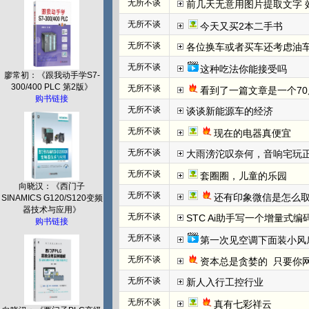
无所不谈
前几天无意用图片提取文字 效
无所不谈
今天又买2本二手书
无所不谈
各位换车或者买车还考虑油
无所不谈
这种吃法你能接受吗
廖常初：《跟我动手学S7-
300/400 PLC 第2版》
无所不谈
看到了一篇文章是一个70
购书链接
无所不谈
谈谈新能源车的经济
无所不谈
现在的电器真便宜
无所不谈
大雨滂沱叹奈何，音响宅玩
无所不谈
套圈圈，儿童的乐园
向晓汉：《西门子
无所不谈
还有印象微信是怎么取
SINAMICS G120/S120变频
器技术与应用》
无所不谈
STC Ai助手写一个增量式
购书链接
无所不谈
第一次见空调下面装小风
无所不谈
资本总是贪婪的  只要你网
无所不谈
新人入行工控行业
无所不谈
真有七彩祥云