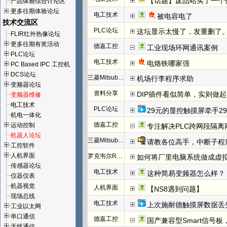
【话题】废品站买了一个
产品体验综合讨论区
更多往期体验论坛
电工技术
被电容电了
技术交流区
PLC论坛
这坛显示太慢了，发重删了
FLIR红外热像论坛
更多往期有奖活动
德嘉工控
工业现场环网通讯案例
PLC论坛
电工技术
电烙铁哪家强
PC Based IPC 工控机
DCS论坛
三菱Mitsubishi
机场行李程序求助
变频器论坛
资料分享
DIP插件看似简单，实则做
变频器维修
电工技术
PLC论坛
29元的显控触摸屏牵手29
机电一体化
德嘉工控
运动控制
专注解决PLC跨网段隔离
机器人论坛
三菱Mitsubishi
请教各位高手，中断子程
工控软件
人机界面
罗克韦尔Rockwell(AB)
如何将厂里电脑系统做成虚
传感器论坛
电工技术
这种简易变频器怎么样？
仪器仪表
机器视觉
人机界面
【NS8遇到问题】
现场总线
电工技术
上次施耐德触摸屏数据丢
工业以太网
串口通信
德嘉工控
国产兼容型Smart信号板，
无线通信