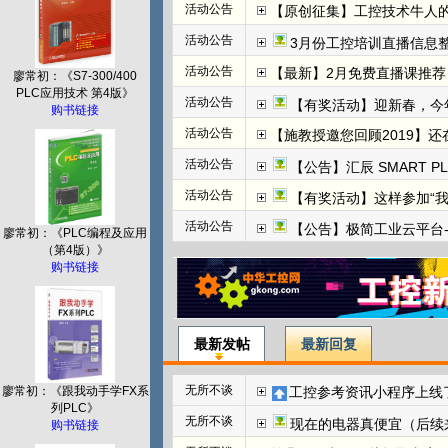
活动公告
【原创征集】工控技术牛人
活动公告
3月份工控培训直播信息整
活动公告
【最新】2月免费直播课推荐：
廖常初：《S7-300/400
PLC应用技术 第4版》
活动公告
【有奖活动】迎新春，今
购书链接
活动公告
【施教授邀您回顾2019】
活动公告
【公告】汇辰 SMART P
活动公告
【有奖活动】这样参加“
活动公告
【公告】极简工业云平台-边
廖常初：《PLC编程及应用
（第4版）》
购书链接
最新发帖
最新回复
无所不谈
工控参考资讯小程序上线
廖常初：《跟我动手学FX系
列PLC》
无所不谈
现在的电器真便宜（后续
购书链接