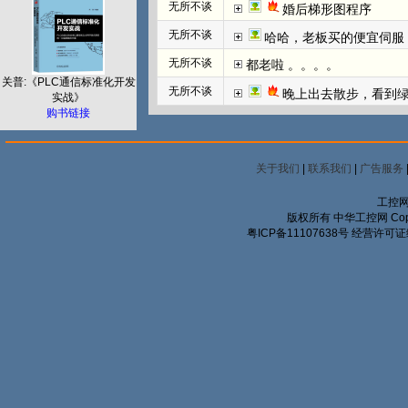
无所不谈
婚后梯形图程序
无所不谈
哈哈，老板买的便宜伺服
无所不谈
都老啦 。。。。
关普:《PLC通信标准化开发
无所不谈
晚上出去散步，看到
实战》
购书链接
关于我们
|
联系我们
|
广告服务
工控网
版权所有 中华工控网 Copyrigh
粤ICP备11107638号
经营许可证编