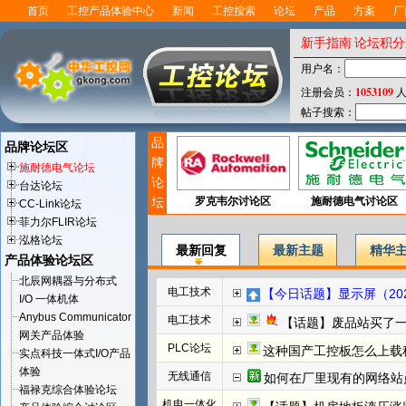
首页
工控产品体验中心
新闻
工控搜索
论坛
产品
方案
厂
新手指南
论坛积分
用户名：
1053109
注册会员：
人
帖子搜索：
品
品牌论坛区
牌
施耐德电气论坛
论
台达论坛
坛
罗克韦尔讨论区
施耐德电气讨论区
CC-Link论坛
菲力尔FLIR论坛
泓格论坛
最新回复
最新主题
精华
产品体验论坛区
北辰网耦器与分布式
电工技术
【今日话题】显示屏（202
I/O 一体机体
Anybus Communicator
电工技术
【话题】废品站买了
网关产品体验
PLC论坛
这种国产工控板怎么上载程
实点科技一体式I/O产品
体验
无线通信
如何在厂里现有的网络站
福禄克综合体验论坛
机电一体化