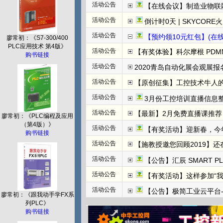
活动公告
【在线会议】制造业物联
活动公告
倒计时0天 | SKYCORE火山湖超级工
活动公告
【预约领10元红包】(在线直播)
廖常初：《S7-300/400
PLC应用技术 第4版》
活动公告
【有奖体验】科尔摩根 PDMM+
购书链接
活动公告
2020青岛自动化展会观展报名
活动公告
【原创征集】工控技术牛人
活动公告
3月份工控培训直播信息整
活动公告
【最新】2月免费直播课推荐：
廖常初：《PLC编程及应用
（第4版）》
活动公告
【有奖活动】迎新春，今
购书链接
活动公告
【施教授邀您回顾2019】
活动公告
【公告】汇辰 SMART P
活动公告
【有奖活动】这样参加“
活动公告
【公告】极简工业云平台-边
廖常初：《跟我动手学FX系
列PLC》
购书链接