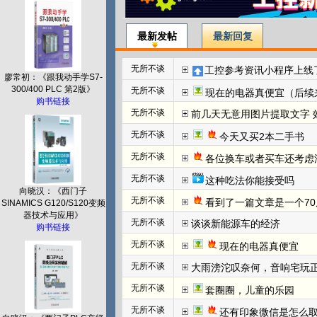
最新发帖
最新回复
无所不谈
工控参考资讯小程序上线
廖常初：《跟我动手学S7-
300/400 PLC 第2版》
无所不谈
现在的电器真便宜（后续
购书链接
无所不谈
前几天无意用图片提取文字 效
无所不谈
今天又买2本二手书
无所不谈
各位换车或者买车还考虑
无所不谈
这种吃法你能接受吗
向晓汉：《西门子
无所不谈
看到了一篇文章是一个70
SINAMICS G120/S120变频
器技术与应用》
无所不谈
谈谈新能源车的经济
购书链接
无所不谈
现在的电器真便宜
无所不谈
大雨滂沱叹奈何，音响宅玩
无所不谈
套圈圈，儿童的乐园
无所不谈
还有印象微信是怎么取