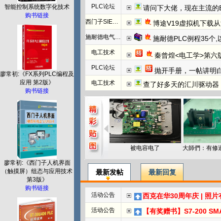
PLC论坛
智能控制系统数字化技术
请问下大佬，现在主流的EtherC
购书链接
西门子SIEMENS
博途V19虚拟机下载
施耐德电气PLC
施耐德PLC例程35个
电工技术
秦曾煌<电工学>第六
PLC论坛
抛开手册，一帖讲明白欧姆龙NC模块
廖常初:《FX系列PLC编程及
应用 第2版》
电工技术
查了好多天的汇川驱动器
购书链接
被电容电了
廖常初:《西门子人机界面
（触摸屏）组态与应用技术
最新发帖
最新回复
第3版》
购书链接
活动公告
西克在华30周年庆 | 照
活动公告
【有奖赠书】S7-200 SMART PL