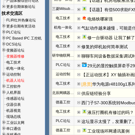
【话题】机房地板液压涨
产品体验综合讨论区
更多往期体验论坛
三菱Mitsubishi
【话题】有偿500求助FX
技术交流区
电工技术
电烙铁哪家强
FLIR红外热像论坛
更多往期有奖活动
机电一体化
气缸动作越来越慢，可能是
PLC论坛
电工技术
修一台驱动器 让我了解
PC Based IPC 工控机
DCS论坛
电工技术
修复的焊机如何简单测试
变频器论坛
研华物联网论坛
聊聊车间设备数据采集调试
变频器维修
电工技术
PLC论坛
29元的显控触摸屏牵手29
机电一体化
运动控制
运动控制
【正运动技术】XY 轴插补
机器人论坛
电工技术
[悬赏]
华为电源r48100g1系
工控软件
人机界面
北辰网耦器与分布式 I/O 一体机体
供应链经验分享
传感器论坛
德嘉工控
西门子S7-300系统转Modb
仪器仪表
机器视觉
电工技术
液压打圈机有修过的吗？
现场总线
PLC论坛
这坛显示太慢了，发重删了
工业以太网
串口通信
德嘉工控
工业现场环网通讯案例
无线通信