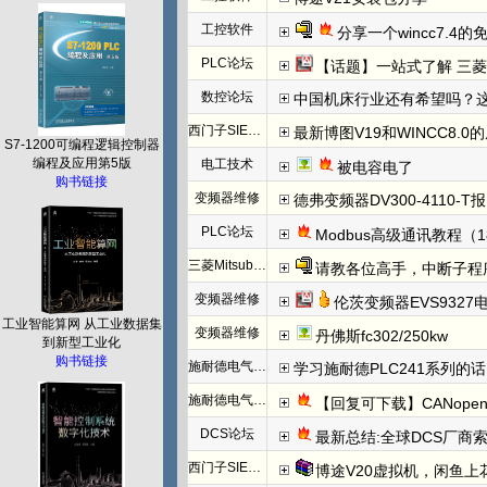
工控软件
分享一个wincc7.4
PLC论坛
【话题】一站式了解 三菱FX5U CCLINK I
数控论坛
中国机床行业还有希望吗？
西门子SIEMENS
最新博图V19和WINCC8.0
S7-1200可编程逻辑控制器
编程及应用第5版
电工技术
被电容电了
购书链接
变频器维修
德弗变频器DV300-4110-T报N
PLC论坛
Modbus高级通讯教程（1
三菱Mitsubishi
请教各位高手，中断子程
变频器维修
伦茨变频器EVS932
工业智能算网 从工业数据集
变频器维修
丹佛斯fc302/250kw
到新型工业化
购书链接
施耐德电气PLC
学习施耐德PLC241系列
施耐德电气PLC
【回复可下载】CANope
DCS论坛
最新总结:全球DCS厂商索
西门子SIEMENS
博途V20虚拟机，闲鱼上