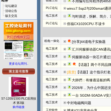
站务
德嘉工控
不用编写任何程序的485
论坛建议
PLC论坛
wincc7.5sp2与200smart
活动公告
电工技术
版主交流
与时俱进，拆解、简介、汇川E
PLC论坛
倍福CX1020CPU 不读卡
机电一体化
[分享]44道电子实验题
电工技术
汇川伺服驱动器CAN通讯
电工技术
伺服驱动器一块芯片通过
更多论坛周刊..
电工技术
【话题】两个不同品牌
电工技术
[悬赏]
【话题】这个指示灯老
电工技术
大師們：有修過這板的嗎
电工技术
2026年，为什么中国还
电工技术
一台 SGDM-50ADA-
S7-1200/1500 PLC应用技
电工技术
中封电磁阀问题
术 第3版
购书链接
工控软件
博途V21安装包分享