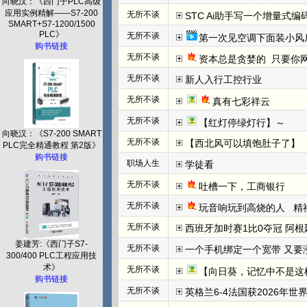
向晓汉：《西门子PLC高级
应用实例精解——S7-200
无所不谈
STC Ai助手写一个增量式
SMART+S7-1200/1500
PLC》
无所不谈
第一次见空调下面装小风
购书链接
无所不谈
资本总是贪婪的  只要你网
无所不谈
新人入行工控行业
无所不谈
真有七彩祥云
无所不谈
【红灯停绿灯行】～
向晓汉：《S7-200 SMART
无所不谈
【西北风可以填饱肚子了】
PLC完全精通教程 第2版》
购书链接
职场人生
学徒看
无所不谈
吐槽一下，工商银行
无所不谈
玩音响玩到高烧的人   
无所不谈
西班牙加时赛1比0夺冠 阿根
姜建芳:《西门子S7-
无所不谈
一个手机绑定一个宽带 又要
300/400 PLC工程应用技
术》
无所不谈
【向日葵，记忆中不是这
购书链接
无所不谈
英格兰6-4法国获2026年世