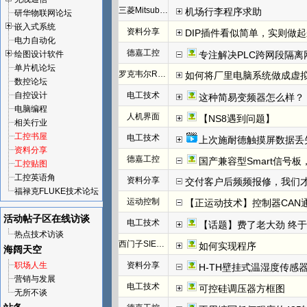
三菱Mitsubishi
机场行李程序求助
研华物联网论坛
嵌入式系统
资料分享
DIP插件看似简单，实则做
电力自动化
德嘉工控
绘图设计软件
专注解决PLC跨网段隔离
单片机论坛
罗克韦尔Rockwell(AB)
如何将厂里电脑系统做成虚
数控论坛
自控设计
电工技术
这种简易变频器怎么样？
电脑编程
人机界面
【NS8遇到问题】
相关行业
工控书屋
电工技术
上次施耐德触摸屏数据丢
资料分享
德嘉工控
国产兼容型Smart信号板，
工控贴图
工控英语角
资料分享
交付客户后频频报修，我们才发
福禄克FLUKE技术论坛
运动控制
【正运动技术】控制器CAN
活动帖子区
在线访谈
电工技术
【话题】费了老大劲 终于把I
热点技术访谈
西门子SIEMENS
如何实现程序
海阔天空
职场人生
资料分享
H-TH壁挂式温湿度传感
营销与发展
电工技术
可控硅调压器方框图
无所不谈