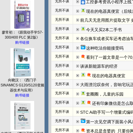
无所不谈
工控参考资讯小程序上线
无所不谈
现在的电器真便宜（后续
无所不谈
前几天无意用图片提取文字 效
无所不谈
今天又买2本二手书
廖常初：《跟我动手学S7-
300/400 PLC 第2版》
无所不谈
各位换车或者买车还考虑油
购书链接
无所不谈
这种吃法你能接受吗
无所不谈
看到了一篇文章是一个70
无所不谈
谈谈新能源车的经济
无所不谈
现在的电器真便宜
向晓汉：《西门子
无所不谈
大雨滂沱叹奈何，音响宅玩
SINAMICS G120/S120变频
器技术与应用》
无所不谈
套圈圈，儿童的乐园
购书链接
无所不谈
还有印象微信是怎么取
无所不谈
STC Ai助手写一个增量式
无所不谈
第一次见空调下面装小风
无所不谈
资本总是贪婪的  只要你网