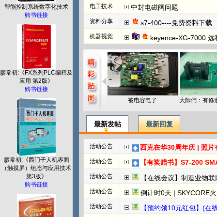
电工技术
中封电磁阀问题
智能控制系统数字化技术
购书链接
资料分享
s7-400----免费资料下载
机器视觉
keyence-XG-7000:远
廖常初:《FX系列PLC编程及
应用 第2版》
购书链接
被电容电了
最新发帖
最新回复
活动公告
西克在华30周年庆 | 照
廖常初:《西门子人机界面
活动公告
【有奖赠书】S7-200 SMART PL
（触摸屏）组态与应用技术
第3版》
活动公告
【在线会议】制造业物联
购书链接
活动公告
倒计时0天 | SKYCORE火山湖超级工
活动公告
【预约领10元红包】(在线直播)