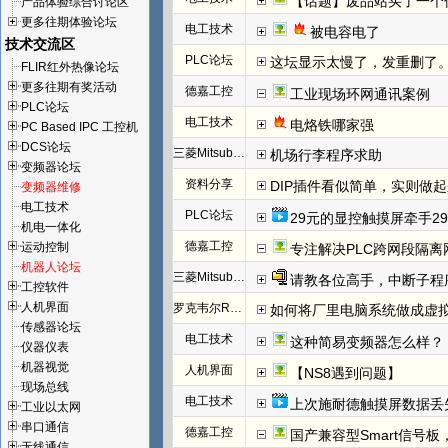
【话题】废品站买了一个
产品体验综合讨论区
更多往期体验论坛
电工技术
被电容电了
技术交流区
PLC论坛
这坛显示太慢了，发重删了
FLIR红外热像论坛
更多往期有奖活动
德嘉工控
工业现场环网通讯案例
PLC论坛
电工技术
电烙铁哪家强
PC Based IPC 工控机
DCS论坛
三菱Mitsubishi
机场行李程序求助
变频器论坛
资料分享
DIP插件看似简单，实则做
变频器维修
电工技术
PLC论坛
29元的显控触摸屏牵手29
机电一体化
德嘉工控
运动控制
专注解决PLC跨网段隔离
机器人论坛
三菱Mitsubishi
请教各位高手，中断子程
工控软件
人机界面
罗克韦尔Rockwell(AB)
如何将厂里电脑系统做成虚
传感器论坛
电工技术
这种简易变频器怎么样？
仪器仪表
机器视觉
人机界面
【NS8遇到问题】
现场总线
电工技术
上次施耐德触摸屏数据丢
工业以太网
串口通信
德嘉工控
国产兼容型Smart信号板，
无线通信