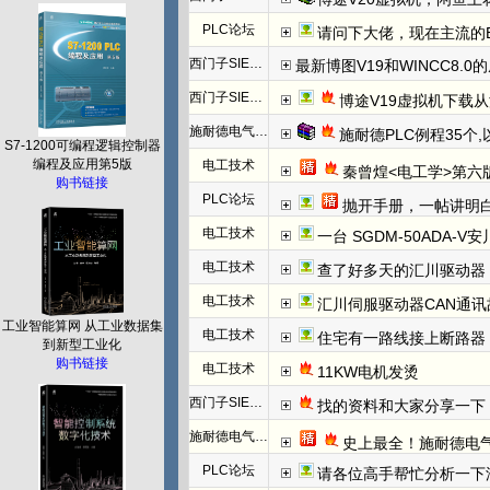
PLC论坛
请问下大佬，现在主流的EtherC
西门子SIEMENS
最新博图V19和WINCC8.0
西门子SIEMENS
博途V19虚拟机下载
施耐德电气PLC
施耐德PLC例程35个
S7-1200可编程逻辑控制器
编程及应用第5版
电工技术
秦曾煌<电工学>第六
购书链接
PLC论坛
抛开手册，一帖讲明白欧姆龙NC模块
电工技术
一台 SGDM-50ADA-
电工技术
查了好多天的汇川驱动器
电工技术
汇川伺服驱动器CAN通讯
工业智能算网 从工业数据集
电工技术
住宅有一路线接上断路器
到新型工业化
购书链接
电工技术
11KW电机发烫
西门子SIEMENS
找的资料和大家分享一下：西门子WINCC
施耐德电气PLC
史上最全！施耐德电
PLC论坛
请各位高手帮忙分析一下汇川（Inovanc