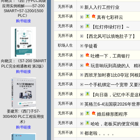
向晓汉：《西门子PLC高级
应用实例精解——S7-200
无所不谈
新人入行工控行业
SMART+S7-1200/1500
PLC》
无所不谈
真有七彩祥云
购书链接
无所不谈
【红灯停绿灯行】～
无所不谈
【西北风可以填饱肚子了】
职场人生
学徒看
无所不谈
吐槽一下，工商银行
向晓汉：《S7-200 SMART
无所不谈
玩音响玩到高烧的人   
PLC完全精通教程 第2版》
购书链接
无所不谈
西班牙加时赛1比0夺冠 阿根
无所不谈
一个手机绑定一个宽带 又要
无所不谈
【向日葵，记忆中不是这
无所不谈
英格兰6-4法国获2026年世
姜建芳:《西门子S7-
无所不谈
婚后梯形图程序
300/400 PLC工程应用技
术》
无所不谈
哈哈，老板买的便宜伺服
购书链接
无所不谈
都老啦 。。。。