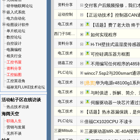
资料分享
交付客户后频频报修，我们才发
研华物联网论坛
嵌入式系统
运动控制
【正运动技术】控制器CAN
电力自动化
电工技术
绘图设计软件
【话题】费了老大劲 终于把I
单片机论坛
西门子SIEMENS
如何实现程序
数控论坛
自控设计
资料分享
H-TH壁挂式温湿度传感
电脑编程
电工技术
可控硅调压器方框图
相关行业
工控书屋
德嘉工控
不用编写任何程序的485
资料分享
PLC论坛
wincc7.5sp2与200smart
工控贴图
工控英语角
电工技术
[悬赏]
华为电源r48100g1系
福禄克FLUKE技术论坛
电工技术
与时俱进，拆解、简介、汇川E
活动帖子区
在线访谈
电工技术
伺服驱动器一块芯片通过
热点技术访谈
电工技术
【话题】热水器漏保跳，是
海阔天空
职场人生
PLC论坛
倍福CX1020CPU 不读卡
营销与发展
三菱Mitsubishi
三菱驱动器MR-JE-40A报警
无所不谈