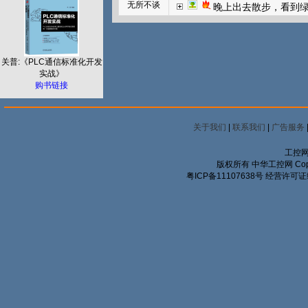
无所不谈
晚上出去散步，看到
关普:《PLC通信标准化开发
实战》
购书链接
关于我们
|
联系我们
|
广告服务
工控网
版权所有 中华工控网 Copyrigh
粤ICP备11107638号
经营许可证编