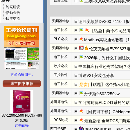
站务
德嘉工控
三菱FX3GA怎么连接以
论坛建议
活动公告
版主交流
变频器维修
德弗变频器DV300-4110-T报N
电工技术
【话题】两个不同品牌
PLC论坛
Modbus高级通讯教程（1
变频器维修
伦茨变频器EVS932
电工技术
2026年，为什么中国还
数控论坛
中国机床行业还有希望吗？
更多论坛周刊..
工控软件
博途V21安装包分享
电工技术
[悬赏]
【话题】这个指示灯老
变频器维修
丹佛斯fc302/250kw
施耐德电气PLC
学习施耐德PLC241系列
施耐德电气PLC
【回复可下载】CANope
S7-1200/1500 PLC应用技
DCS论坛
术 第3版
最新总结:全球DCS厂商索
购书链接
西门子SIEMENS
博途V20虚拟机，闲鱼上