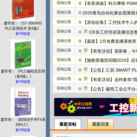
活动公告
【有奖体验】科尔摩根 PDMM+
活动公告
2020青岛自动化展会观展报名
活动公告
【原创征集】工控技术牛人
廖常初：《S7-300/400
PLC应用技术 第4版》
活动公告
3月份工控培训直播信息整
购书链接
活动公告
【最新】2月免费直播课推荐：
活动公告
【有奖活动】迎新春，今
活动公告
【施教授邀您回顾2019】
活动公告
【公告】汇辰 SMART P
廖常初：《PLC编程及应用
（第4版）》
活动公告
【有奖活动】这样参加“
购书链接
活动公告
【公告】极简工业云平台-边
廖常初：《跟我动手学FX系
最新发帖
最新回复
列PLC》
购书链接