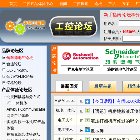
首页
工控产品体验中心
新闻
工控搜索
论坛
产品
方案
厂
新手指南
论坛积分
用户名：
1053093
注册会员：
人
帖子搜索：
品
品牌论坛区
牌
施耐德电气论坛
论
台达论坛
坛
罗克韦尔讨论区
施耐德电气讨论区
CC-Link论坛
菲力尔FLIR论坛
泓格论坛
最新回复
最新主题
精华
产品体验论坛区
北辰网耦器与分布式
三菱Mitsubishi
【今日话题】有偿500求助F
I/O 一体机体
Anybus Communicator
机电一体化
【话题】机房地板液压涨
网关产品体验
电工技术
液压打圈机有修过的吗？
实点科技一体式I/O产品
体验
电工技术
显示屏
福禄克综合体验论坛
电工技术