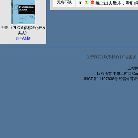
无所不谈
晚上出去散步，看到
关普:《PLC通信标准化开发
实战》
购书链接
关于我们
|
联系我们
|
广告服务
工控网
版权所有 中华工控网 Copyrigh
粤ICP备11107638号
经营许可证编