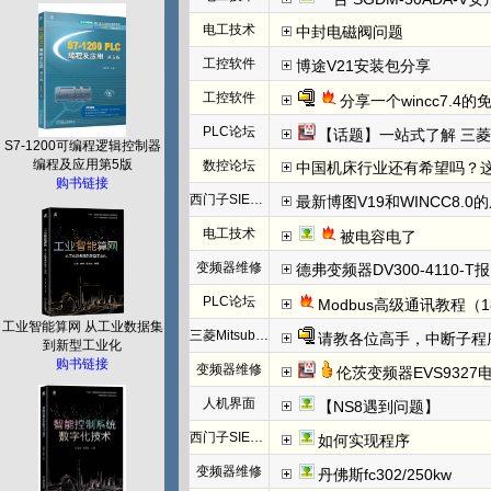
电工技术
中封电磁阀问题
工控软件
博途V21安装包分享
工控软件
分享一个wincc7.4
PLC论坛
【话题】一站式了解 三菱FX5U CCLINK I
S7-1200可编程逻辑控制器
编程及应用第5版
数控论坛
中国机床行业还有希望吗？
购书链接
西门子SIEMENS
最新博图V19和WINCC8.0
电工技术
被电容电了
变频器维修
德弗变频器DV300-4110-T报N
PLC论坛
Modbus高级通讯教程（1
工业智能算网 从工业数据集
三菱Mitsubishi
请教各位高手，中断子程
到新型工业化
购书链接
变频器维修
伦茨变频器EVS932
人机界面
【NS8遇到问题】
西门子SIEMENS
如何实现程序
变频器维修
丹佛斯fc302/250kw