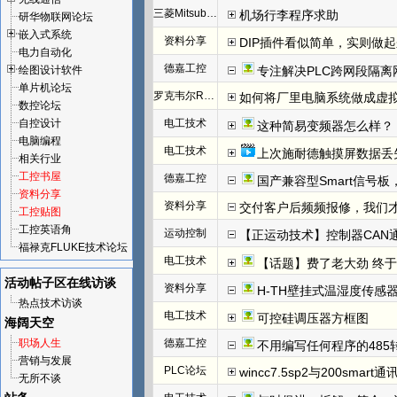
三菱Mitsubishi
机场行李程序求助
研华物联网论坛
嵌入式系统
资料分享
DIP插件看似简单，实则做
电力自动化
德嘉工控
绘图设计软件
专注解决PLC跨网段隔离
单片机论坛
罗克韦尔Rockwell(AB)
如何将厂里电脑系统做成虚
数控论坛
自控设计
电工技术
这种简易变频器怎么样？
电脑编程
电工技术
上次施耐德触摸屏数据丢
相关行业
工控书屋
德嘉工控
国产兼容型Smart信号板，
资料分享
资料分享
交付客户后频频报修，我们才发
工控贴图
工控英语角
运动控制
【正运动技术】控制器CAN
福禄克FLUKE技术论坛
电工技术
【话题】费了老大劲 终于把I
活动帖子区
在线访谈
资料分享
H-TH壁挂式温湿度传感
热点技术访谈
电工技术
可控硅调压器方框图
海阔天空
职场人生
德嘉工控
不用编写任何程序的485
营销与发展
PLC论坛
wincc7.5sp2与200smart
无所不谈