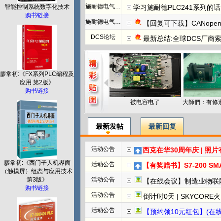
施耐德电气PLC
学习施耐德PLC241系列
智能控制系统数字化技术
购书链接
施耐德电气PLC
【回复可下载】CANope
DCS论坛
最新总结:全球DCS厂商索
廖常初:《FX系列PLC编程及
应用 第2版》
购书链接
被电容电了
最新发帖
最新回复
活动公告
西克在华30周年庆 | 照
廖常初:《西门子人机界面
活动公告
【有奖赠书】S7-200 SMART PL
（触摸屏）组态与应用技术
第3版》
活动公告
【在线会议】制造业物联
购书链接
活动公告
倒计时0天 | SKYCORE火山湖超级工
活动公告
【预约领10元红包】(在线直播)