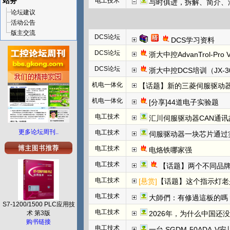
站务
电工技术
与时俱进，拆解、简介、汇川E
论坛建议
活动公告
版主交流
DCS论坛
DCS学习资料
DCS论坛
浙大中控AdvanTrol-Pro
DCS论坛
浙大中控DCS培训（JX-3
机电一体化
【话题】新的三菱伺服驱动器上
机电一体化
[分享]44道电子实验题
电工技术
汇川伺服驱动器CAN通讯
更多论坛周刊..
电工技术
伺服驱动器一块芯片通过
电工技术
电烙铁哪家强
电工技术
【话题】两个不同品牌
电工技术
[悬赏]
【话题】这个指示灯老
电工技术
大師們：有修過這板的嗎
S7-1200/1500 PLC应用技
电工技术
术 第3版
2026年，为什么中国还
购书链接
电工技术
一台 SGDM-50ADA-