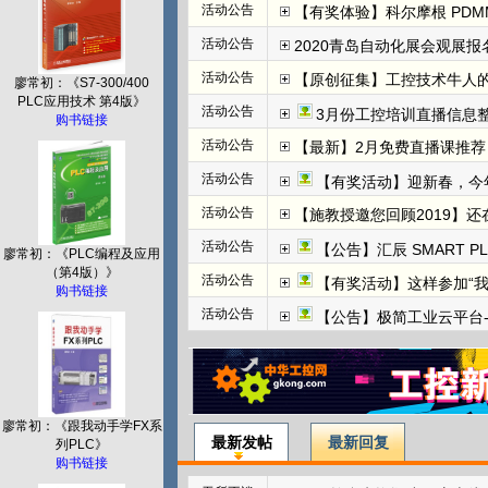
活动公告
【有奖体验】科尔摩根 PDMM+
活动公告
2020青岛自动化展会观展报名
活动公告
【原创征集】工控技术牛人
廖常初：《S7-300/400
PLC应用技术 第4版》
活动公告
3月份工控培训直播信息整
购书链接
活动公告
【最新】2月免费直播课推荐：
活动公告
【有奖活动】迎新春，今
活动公告
【施教授邀您回顾2019】
活动公告
【公告】汇辰 SMART P
廖常初：《PLC编程及应用
（第4版）》
活动公告
【有奖活动】这样参加“
购书链接
活动公告
【公告】极简工业云平台-边
廖常初：《跟我动手学FX系
最新发帖
最新回复
列PLC》
购书链接