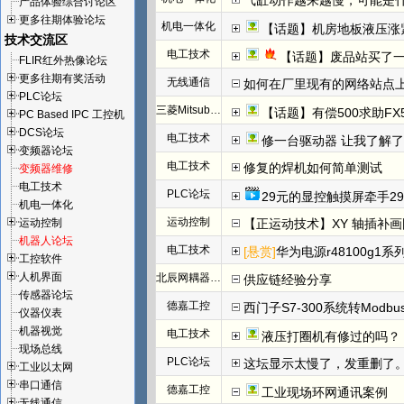
气缸动作越来越慢，可能是
产品体验综合讨论区
更多往期体验论坛
机电一体化
【话题】机房地板液压涨
技术交流区
电工技术
【话题】废品站买了
FLIR红外热像论坛
更多往期有奖活动
无线通信
如何在厂里现有的网络站点
PLC论坛
三菱Mitsubishi
【话题】有偿500求助FX
PC Based IPC 工控机
DCS论坛
电工技术
修一台驱动器 让我了解
变频器论坛
电工技术
修复的焊机如何简单测试
变频器维修
电工技术
PLC论坛
29元的显控触摸屏牵手29
机电一体化
运动控制
运动控制
【正运动技术】XY 轴插补
机器人论坛
电工技术
[悬赏]
华为电源r48100g1系
工控软件
人机界面
北辰网耦器与分布式 I/O 一体机体
供应链经验分享
传感器论坛
德嘉工控
西门子S7-300系统转Modb
仪器仪表
机器视觉
电工技术
液压打圈机有修过的吗？
现场总线
PLC论坛
这坛显示太慢了，发重删了
工业以太网
串口通信
德嘉工控
工业现场环网通讯案例
无线通信