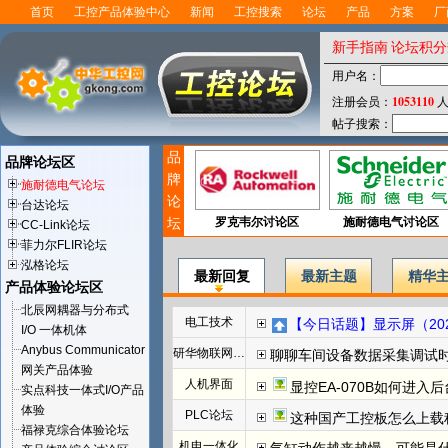
首页
工控产品体验中心
新闻
工控搜索
论坛
产品
方案
厂
新手指南
论坛积分
用户名：
1053110
注册会员：
人
帖子搜索：
品
品牌论坛区
牌
施耐德电气论坛
论
台达论坛
坛
罗克韦尔讨论区
施耐德电气讨论区
CC-Link论坛
菲力尔FLIR论坛
泓格论坛
最新回复
最新主题
精华
产品体验论坛区
北辰网耦器与分布式
电工技术
【今日话题】显示屏（202
I/O 一体机体
Anybus Communicator
研华物联网论坛
聊聊车间设备数据采集调试
网关产品体验
人机界面
显控EA-070B如何进入
实点科技一体式I/O产品
体验
PLC论坛
这种国产工控板怎么上载程
福禄克综合体验论坛
机电一体化