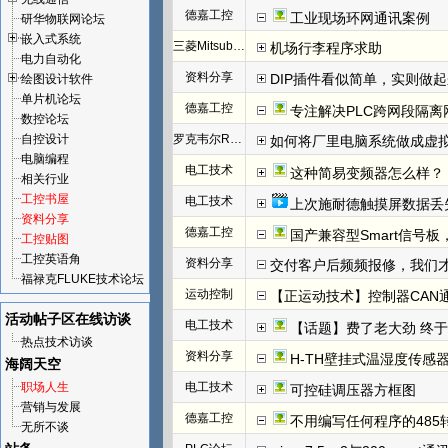
德嘉工控
工业现场环网通讯案例
研华物联网论坛
嵌入式系统
三菱Mitsubishi
机场行李程序求助
电力自动化
资料分享
DIP插件看似简单，实则做
绘图设计软件
单片机论坛
德嘉工控
专注解决PLC跨网段隔离
数控论坛
自控设计
罗克韦尔Rockwell(AB)
如何将厂里电脑系统做成虚
电脑编程
电工技术
这种简易变频器怎么样？
相关行业
工控书屋
电工技术
上次施耐德触摸屏数据丢
资料分享
德嘉工控
国产兼容型Smart信号板，
工控贴图
工控英语角
资料分享
交付客户后频频报修，我们才发
福禄克FLUKE技术论坛
运动控制
【正运动技术】控制器CAN
活动帖子区
在线访谈
电工技术
【话题】费了老大劲 终于把I
热点技术访谈
资料分享
H-TH壁挂式温湿度传感
海阔天空
职场人生
电工技术
可控硅调压器方框图
营销与发展
德嘉工控
不用编写任何程序的485
无所不谈