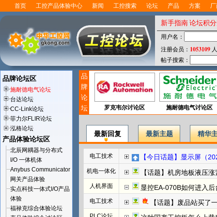
首页
工控产品体验中心
新闻
工控搜索
论坛
产品
方案
厂
新手指南
论坛积分
用户名：
1053109
注册会员：
人
帖子搜索：
品
品牌论坛区
牌
施耐德电气论坛
论
台达论坛
坛
罗克韦尔讨论区
施耐德电气讨论区
CC-Link论坛
菲力尔FLIR论坛
泓格论坛
最新回复
最新主题
精华
产品体验论坛区
北辰网耦器与分布式
电工技术
【今日话题】显示屏（202
I/O 一体机体
Anybus Communicator
机电一体化
【话题】机房地板液压涨
网关产品体验
人机界面
显控EA-070B如何进入
实点科技一体式I/O产品
体验
电工技术
【话题】废品站买了
福禄克综合体验论坛
PLC论坛