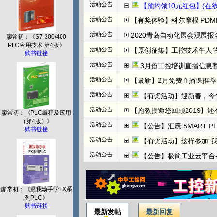
活动公告
【预约领10元红包】(在线直播)
活动公告
【有奖体验】科尔摩根 PDMM+
活动公告
2020青岛自动化展会观展报名
廖常初：《S7-300/400
PLC应用技术 第4版》
活动公告
【原创征集】工控技术牛人
购书链接
活动公告
3月份工控培训直播信息整
活动公告
【最新】2月免费直播课推荐：
活动公告
【有奖活动】迎新春，今
活动公告
【施教授邀您回顾2019】
廖常初：《PLC编程及应用
（第4版）》
活动公告
【公告】汇辰 SMART P
购书链接
活动公告
【有奖活动】这样参加“
活动公告
【公告】极简工业云平台-边
廖常初：《跟我动手学FX系
列PLC》
购书链接
最新发帖
最新回复