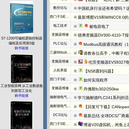
数控论坛
中国机床行业还有希望吗？
西门子SIEMENS
最新博图V19和WINCC8.0
电工技术
被电容电了
变频器维修
德弗变频器DV300-4110-T报N
S7-1200可编程逻辑控制器
编程及应用第5版
PLC论坛
Modbus高级通讯教程（1
购书链接
三菱Mitsubishi
请教各位高手，中断子程
变频器维修
伦茨变频器EVS932
人机界面
【NS8遇到问题】
西门子SIEMENS
如何实现程序
工业智能算网 从工业数据集
变频器维修
丹佛斯fc302/250kw
到新型工业化
购书链接
施耐德电气PLC
学习施耐德PLC241系列
施耐德电气PLC
【回复可下载】CANope
DCS论坛
最新总结:全球DCS厂商索
西门子SIEMENS
博途V20虚拟机，闲鱼上