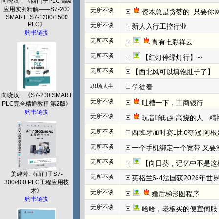
向晓汉：《西门子PLC高级
应用实例精解——S7-200
无所不谈
资本总是贪婪的  只要你网
SMART+S7-1200/1500
PLC》
无所不谈
新人入行工控行业
购书链接
无所不谈
真有七彩祥云
无所不谈
【红灯停绿灯行】～
无所不谈
【西北风可以填饱肚子了】
职场人生
学徒看
向晓汉：《S7-200 SMART
无所不谈
吐槽一下，工商银行
PLC完全精通教程 第2版》
购书链接
无所不谈
玩音响玩到高烧的人   
无所不谈
西班牙加时赛1比0夺冠 阿根
无所不谈
一个手机绑定一个宽带 又要
无所不谈
【向日葵，记忆中不是这
姜建芳:《西门子S7-
无所不谈
英格兰6-4法国获2026年世
300/400 PLC工程应用技
术》
无所不谈
婚后梯形图程序
购书链接
无所不谈
哈哈，老板买的便宜伺服