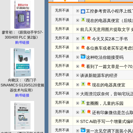
无所不谈
工控参考资讯小程序上线
无所不谈
现在的电器真便宜（后续
无所不谈
前几天无意用图片提取文字 效
廖常初：《跟我动手学S7-
300/400 PLC 第2版》
无所不谈
今天又买2本二手书
购书链接
无所不谈
各位换车或者买车还考虑
无所不谈
这种吃法你能接受吗
无所不谈
看到了一篇文章是一个70
无所不谈
谈谈新能源车的经济
向晓汉：《西门子
无所不谈
现在的电器真便宜
SINAMICS G120/S120变频
器技术与应用》
无所不谈
大雨滂沱叹奈何，音响宅玩
购书链接
无所不谈
套圈圈，儿童的乐园
无所不谈
还有印象微信是怎么取
无所不谈
STC Ai助手写一个增量式
无所不谈
第一次见空调下面装小风