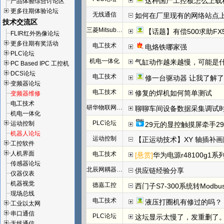
这种国产工控板怎么上载程
产品体验综合讨论区
更多往期体验论坛
无线通信
如何在厂里现有的网络站点
技术交流区
三菱Mitsubishi
【话题】有偿500求助FX
FLIR红外热像论坛
更多往期有奖活动
电工技术
电烙铁哪家强
PLC论坛
机电一体化
气缸动作越来越慢，可能是
PC Based IPC 工控机
DCS论坛
电工技术
修一台驱动器 让我了解
变频器论坛
电工技术
修复的焊机如何简单测试
变频器维修
电工技术
研华物联网论坛
聊聊车间设备数据采集调试
机电一体化
PLC论坛
运动控制
29元的显控触摸屏牵手29
机器人论坛
运动控制
【正运动技术】XY 轴插补
工控软件
人机界面
电工技术
[悬赏]
华为电源r48100g1系
传感器论坛
北辰网耦器与分布式 I/O 一体机体
供应链经验分享
仪器仪表
机器视觉
德嘉工控
西门子S7-300系统转Modb
现场总线
电工技术
液压打圈机有修过的吗？
工业以太网
串口通信
PLC论坛
这坛显示太慢了，发重删了
无线通信