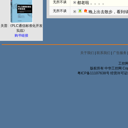
无所不谈
都老啦 。。。。
无所不谈
晚上出去散步，看到
关普:《PLC通信标准化开发
实战》
购书链接
关于我们
|
联系我们
|
广告服务
工控网
版权所有 中华工控网 Copyrigh
粤ICP备11107638号
经营许可证编