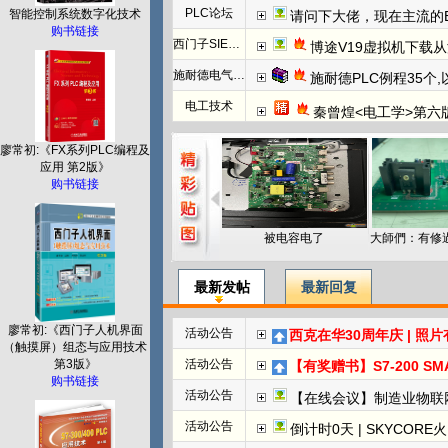
PLC论坛
智能控制系统数字化技术
请问下大佬，现在主流的EtherC
购书链接
西门子SIEMENS
博途V19虚拟机下载
施耐德电气PLC
施耐德PLC例程35个
电工技术
秦曾煌<电工学>第六
廖常初:《FX系列PLC编程及
应用 第2版》
购书链接
被电容电了
最新发帖
最新回复
廖常初:《西门子人机界面
活动公告
西克在华30周年庆 | 照
（触摸屏）组态与应用技术
第3版》
活动公告
【有奖赠书】S7-200 SMART PL
购书链接
活动公告
【在线会议】制造业物联
活动公告
倒计时0天 | SKYCORE火山湖超级工