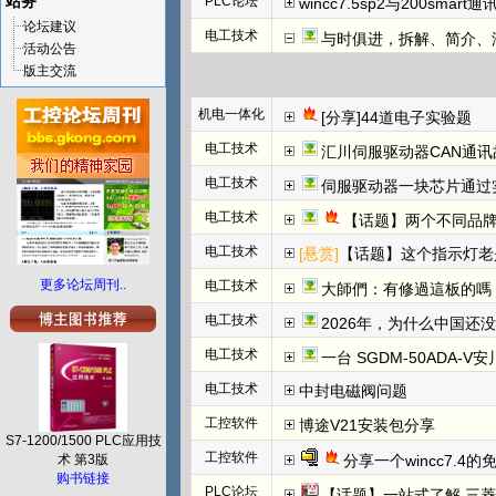
站务
PLC论坛
wincc7.5sp2与200smart
论坛建议
电工技术
与时俱进，拆解、简介、汇川E
活动公告
版主交流
机电一体化
[分享]44道电子实验题
电工技术
汇川伺服驱动器CAN通讯
电工技术
伺服驱动器一块芯片通过
电工技术
【话题】两个不同品牌
电工技术
[悬赏]
【话题】这个指示灯老
更多论坛周刊..
电工技术
大師們：有修過這板的嗎
电工技术
2026年，为什么中国还
电工技术
一台 SGDM-50ADA-
电工技术
中封电磁阀问题
工控软件
博途V21安装包分享
S7-1200/1500 PLC应用技
工控软件
术 第3版
分享一个wincc7.4
购书链接
PLC论坛
【话题】一站式了解 三菱FX5U CCLINK I