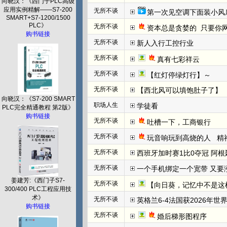
向晓汉：《西门子PLC高级
应用实例精解——S7-200
无所不谈
第一次见空调下面装小风
SMART+S7-1200/1500
PLC》
无所不谈
资本总是贪婪的  只要你网
购书链接
无所不谈
新人入行工控行业
无所不谈
真有七彩祥云
无所不谈
【红灯停绿灯行】～
无所不谈
【西北风可以填饱肚子了】
向晓汉：《S7-200 SMART
职场人生
学徒看
PLC完全精通教程 第2版》
购书链接
无所不谈
吐槽一下，工商银行
无所不谈
玩音响玩到高烧的人   
无所不谈
西班牙加时赛1比0夺冠 阿根
无所不谈
一个手机绑定一个宽带 又要
姜建芳:《西门子S7-
无所不谈
【向日葵，记忆中不是这
300/400 PLC工程应用技
术》
无所不谈
英格兰6-4法国获2026年世
购书链接
无所不谈
婚后梯形图程序