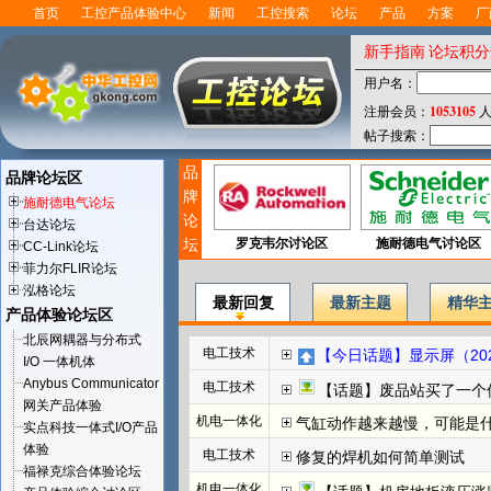
首页
工控产品体验中心
新闻
工控搜索
论坛
产品
方案
厂
新手指南
论坛积分
用户名：
1053105
注册会员：
人
帖子搜索：
品
品牌论坛区
牌
施耐德电气论坛
论
台达论坛
坛
罗克韦尔讨论区
施耐德电气讨论区
CC-Link论坛
菲力尔FLIR论坛
泓格论坛
最新回复
最新主题
精华
产品体验论坛区
北辰网耦器与分布式
电工技术
【今日话题】显示屏（202
I/O 一体机体
Anybus Communicator
电工技术
【话题】废品站买了一个
网关产品体验
机电一体化
气缸动作越来越慢，可能是
实点科技一体式I/O产品
体验
电工技术
修复的焊机如何简单测试
福禄克综合体验论坛
机电一体化