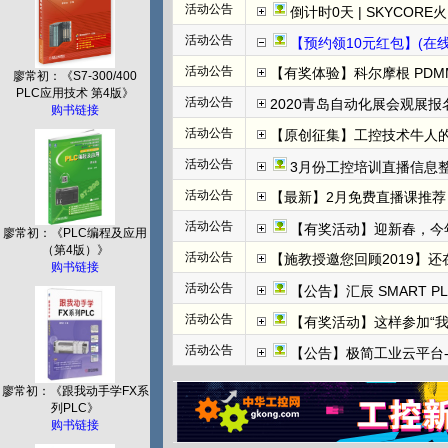
活动公告
倒计时0天 | SKYCORE火山湖超级工
活动公告
【预约领10元红包】(在线直播)
活动公告
【有奖体验】科尔摩根 PDMM+
廖常初：《S7-300/400
PLC应用技术 第4版》
活动公告
2020青岛自动化展会观展报名
购书链接
活动公告
【原创征集】工控技术牛人
活动公告
3月份工控培训直播信息整
活动公告
【最新】2月免费直播课推荐：
活动公告
【有奖活动】迎新春，今
廖常初：《PLC编程及应用
（第4版）》
活动公告
【施教授邀您回顾2019】
购书链接
活动公告
【公告】汇辰 SMART P
活动公告
【有奖活动】这样参加“
活动公告
【公告】极简工业云平台-边
廖常初：《跟我动手学FX系
列PLC》
购书链接