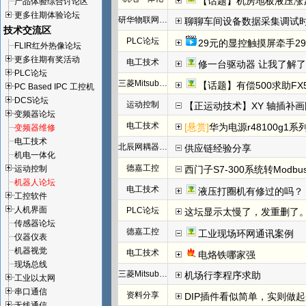
【话题】机房地板液压涨
产品体验综合讨论区
更多往期体验论坛
研华物联网论坛
聊聊车间设备数据采集调试
技术交流区
PLC论坛
29元的显控触摸屏牵手29
FLIR红外热像论坛
更多往期有奖活动
电工技术
修一台驱动器 让我了解
PLC论坛
三菱Mitsubishi
【话题】有偿500求助FX
PC Based IPC 工控机
DCS论坛
运动控制
【正运动技术】XY 轴插补
变频器论坛
电工技术
[悬赏]
华为电源r48100g1系
变频器维修
电工技术
北辰网耦器与分布式 I/O 一体机体
供应链经验分享
机电一体化
德嘉工控
运动控制
西门子S7-300系统转Modb
机器人论坛
电工技术
液压打圈机有修过的吗？
工控软件
人机界面
PLC论坛
这坛显示太慢了，发重删了
传感器论坛
德嘉工控
工业现场环网通讯案例
仪器仪表
机器视觉
电工技术
电烙铁哪家强
现场总线
三菱Mitsubishi
机场行李程序求助
工业以太网
串口通信
资料分享
DIP插件看似简单，实则做
无线通信