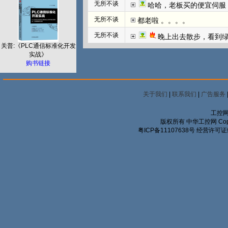
无所不谈
哈哈，老板买的便宜伺服
无所不谈
都老啦 。。。。
无所不谈
晚上出去散步，看到
关普:《PLC通信标准化开发
实战》
购书链接
关于我们
|
联系我们
|
广告服务
工控网
版权所有 中华工控网 Copyrigh
粤ICP备11107638号
经营许可证编