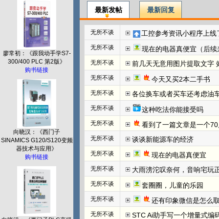
最新发帖
最新回复
无所不谈
工控参考资讯小程序上线
无所不谈
现在的电器真便宜（后续
廖常初：《跟我动手学S7-
300/400 PLC 第2版》
无所不谈
前几天无意用图片提取文字 效
购书链接
无所不谈
今天又买2本二手书
无所不谈
各位换车或者买车还考虑油
无所不谈
这种吃法你能接受吗
无所不谈
看到了一篇文章是一个70
向晓汉：《西门子
无所不谈
谈谈新能源车的经济
SINAMICS G120/S120变频
器技术与应用》
无所不谈
现在的电器真便宜
购书链接
无所不谈
大雨滂沱叹奈何，音响宅玩
无所不谈
套圈圈，儿童的乐园
无所不谈
还有印象微信是怎么取
无所不谈
STC Ai助手写一个增量式