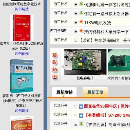
电工技术
智能控制系统数字化技术
伺服驱动器一块芯片通过
购书链接
电工技术
住宅有一路线接上断路器
电工技术
11KW电机发烫
西门子SIEMENS
找的资料和大家分享一下：西门子WINCC
电工技术
【话题】热水器漏保跳，是
廖常初:《FX系列PLC编程及
应用 第2版》
购书链接
被电容电了
最新发帖
最新回复
廖常初:《西门子人机界面
（触摸屏）组态与应用技术
第3版》
活动公告
西克在华30周年庆 | 照
购书链接
活动公告
【有奖赠书】S7-200 SMART PL
活动公告
【在线会议】制造业物联