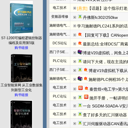
电工技术
[悬赏]
【话题】这个指示灯老
变频器维修
丹佛斯fc302/250kw
施耐德电气PLC
学习施耐德PLC241系列
施耐德电气PLC
【回复可下载】CANope
S7-1200可编程逻辑控制器
编程及应用第5版
DCS论坛
最新总结:全球DCS厂商索
购书链接
西门子SIEMENS
博途V20虚拟机，闲鱼上
PLC论坛
请问下大佬，现在主流的EtherC
西门子SIEMENS
博途V19虚拟机下载
施耐德电气PLC
施耐德PLC例程35个
工业智能算网 从工业数据集
电工技术
秦曾煌<电工学>第六
到新型工业化
购书链接
PLC论坛
抛开手册，一帖讲明白欧姆龙NC模块
电工技术
一台 SGDM-50ADA-
电工技术
查了好多天的汇川驱动器
电工技术
汇川伺服驱动器CAN通讯