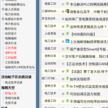
德嘉工控
专注解决PLC跨网段隔离
研华物联网论坛
嵌入式系统
三菱Mitsubishi
请教各位高手，中断子程
电力自动化
罗克韦尔Rockwell(AB)
如何将厂里电脑系统做成虚
绘图设计软件
单片机论坛
电工技术
这种简易变频器怎么样？
数控论坛
自控设计
人机界面
【NS8遇到问题】
电脑编程
电工技术
上次施耐德触摸屏数据丢
相关行业
工控书屋
德嘉工控
国产兼容型Smart信号板，
资料分享
资料分享
交付客户后频频报修，我们才发
工控贴图
工控英语角
运动控制
【正运动技术】控制器CAN
福禄克FLUKE技术论坛
电工技术
【话题】费了老大劲 终于把I
活动帖子区
在线访谈
西门子SIEMENS
如何实现程序
热点技术访谈
资料分享
H-TH壁挂式温湿度传感
海阔天空
职场人生
电工技术
可控硅调压器方框图
营销与发展
德嘉工控
不用编写任何程序的485
无所不谈