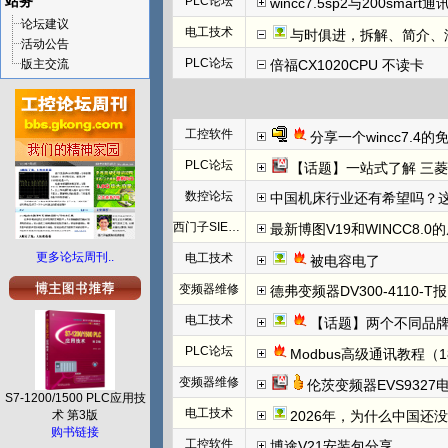
站务
PLC论坛
wincc7.5sp2与200smart
论坛建议
电工技术
与时俱进，拆解、简介、汇川E
活动公告
PLC论坛
版主交流
倍福CX1020CPU 不读卡
工控软件
分享一个wincc7.4
PLC论坛
【话题】一站式了解 三菱FX5U CCLINK I
数控论坛
中国机床行业还有希望吗？
西门子SIEMENS
最新博图V19和WINCC8.0
更多论坛周刊..
电工技术
被电容电了
变频器维修
德弗变频器DV300-4110-T报N
电工技术
【话题】两个不同品牌
PLC论坛
Modbus高级通讯教程（1
变频器维修
伦茨变频器EVS932
S7-1200/1500 PLC应用技
电工技术
术 第3版
2026年，为什么中国还
购书链接
工控软件
博途V21安装包分享